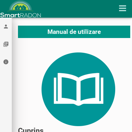
person
Manual de utilizare
library_books
info
Cuprins