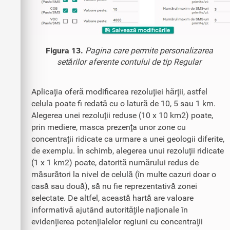
Figura 13.
Pagina care permite personalizarea
setărilor aferente contului de tip Regular
Aplicaţia oferă modificarea rezoluţiei hărţii, astfel
celula poate fi redată cu o latură de 10, 5 sau 1 km.
Alegerea unei rezoluţii reduse (10 x 10 km2) poate,
prin mediere, masca prezenţa unor zone cu
concentraţii ridicate ca urmare a unei geologii diferite,
de exemplu. În schimb, alegerea unui rezoluţii ridicate
(1 x 1 km2) poate, datorită numărului redus de
măsurători la nivel de celulă (în multe cazuri doar o
casă sau două), să nu fie reprezentativă zonei
selectate. De altfel, această hartă are valoare
informativă ajutând autorităţile naţionale în
evidenţierea potenţialelor regiuni cu concentraţii