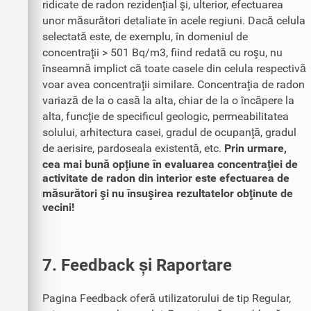
ridicate de radon rezidenţial şi, ulterior, efectuarea
unor măsurători detaliate în acele regiuni. Dacă celula
selectată este, de exemplu, în domeniul de
concentraţii > 501 Bq/m3, fiind redată cu roşu, nu
înseamnă implict că toate casele din celula respectivă
voar avea concentraţii similare. Concentraţia de radon
variază de la o casă la alta, chiar de la o încăpere la
alta, funcţie de specificul geologic, permeabilitatea
solului, arhitectura casei, gradul de ocupanţă, gradul
de aerisire, pardoseala existentă, etc.
Prin urmare,
cea mai bună opţiune în evaluarea concentraţiei de
activitate de radon din interior este efectuarea de
măsurători şi nu însuşirea rezultatelor obţinute de
vecini!
7. Feedback și Raportare
Pagina Feedback oferă utilizatorului de tip Regular,