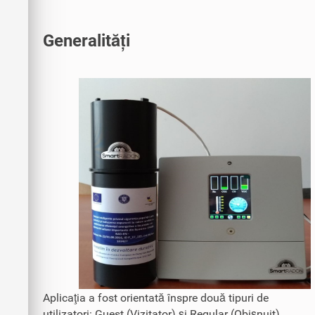
Generalități
Aplicaţia a fost orientată înspre două tipuri de
utilizatori: Guest (Vizitator) şi Regular (Obişnuit).