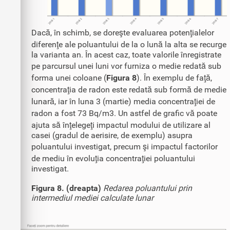
Dacă, în schimb, se doreşte evaluarea potenţialelor
diferenţe ale poluantului de la o lună la alta se recurge
la varianta an. În acest caz, toate valorile înregistrate
pe parcursul unei luni vor furniza o medie redată sub
forma unei coloane (
Figura 8
). În exemplu de faţă,
concentraţia de radon este redată sub formă de medie
lunară, iar în luna 3 (martie) media concentraţiei de
radon a fost 73 Bq/m3. Un astfel de grafic vă poate
ajuta să înţelegeţi impactul modului de utilizare al
casei (gradul de aerisire, de exemplu) asupra
poluantului investigat, precum şi impactul factorilor
de mediu în evoluţia concentraţiei poluantului
investigat.
Figura 8. (dreapta)
Redarea poluantului prin
intermediul mediei calculate lunar