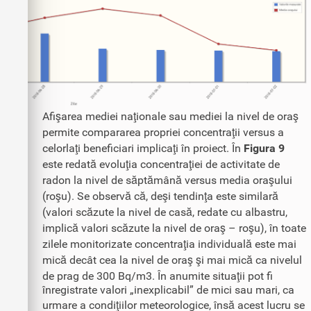
Afişarea mediei naţionale sau mediei la nivel de oraş
permite compararea propriei concentraţii versus a
celorlaţi beneficiari implicaţi în proiect. În
Figura 9
este redată evoluţia concentraţiei de activitate de
radon la nivel de săptămână versus media oraşului
(roşu). Se observă că, deşi tendinţa este similară
(valori scăzute la nivel de casă, redate cu albastru,
implică valori scăzute la nivel de oraş – roşu), în toate
zilele monitorizate concentraţia individuală este mai
mică decât cea la nivel de oraş şi mai mică ca nivelul
de prag de 300 Bq/m3. În anumite situaţii pot fi
înregistrate valori „inexplicabil” de mici sau mari, ca
urmare a condiţiilor meteorologice, însă acest lucru se