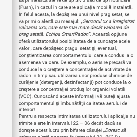
să primească alerte de tip SMS sau de tip Notificare
(Push), în cazul în care are aplicaţia mobilă instalată.
În felul acesta, la depăşirea unui nivel prag setat, se
va primi o alertă cu mesajul:
„Senzorul xx a înregistrat
valoarea xxx, care este mai mare decât valoarea de
prag setată. Echipa SmartRadon”
. Această opţiune
oferă utilizatorului posibilitatea de a cunoaşte acele
valori, care depăşesc pragul setat şi, eventual,
conştientizarea comportamentului care a condus la o
asemenea valoare. De exemplu, o aerisire precară va
conduce la o creştere a concentraţiei de activitate de
radon în timp sau utilizarea unor produse chimice de
curăţenie (detergenţi, dezinfectanţi) pot conduce la o
creştere a concentraţiei produşilor organici volatili
(VOC). Cunoscând aceste informaţii vă puteţi ajusta
comportamentul şi îmbunătăţii calitatea aerului de
interior!
Pentru a respecta intimitatea utilizatorului aplicaţia nu
trimite alerte în intervalul 22 – 06 decât dacă se
doreşte acest lucru prin bifarea căsuţei
„Doresc să