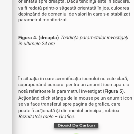
orientată spre dreapta. Dacă tendinţa este în scădere,
va fi redată printr-o săgeată orientată în jos, culoarea
depinzând de domeniul de valori în care s-a stabilizat
parametrul monitorizat.
Figura 4. (dreapta)
Tendinţa parametrilor investigaţi
în ultimele 24 ore
În situaţia în care semnificaţia iconului nu este clară,
suprapunând cursorul pentru un anumit icon apare o
notă referitoare la parametrul investigat (
Figura 5
).
Acţionând click stânga de la mouse pe un anumit icon
se va face transferul spre pagina de grafice, care
poate fi acţionată şi din meniul principal, rubrica
Rezultatele mele – Grafice
.