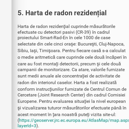
5. Harta de radon rezidențial
Harta de radon rezidenţial cuprinde măsurătorile
efectuate cu detectori pasivi (CR-39) în cadrul
proiectului Smart-Rad-En în cele 1000 de case
selectate din cele cinci oraşe: Bucureşti, Cluj-Napoca,
Sibiu, Iaşi, Timişoara. Pentru fiecare casă s-a calculat
o medie aritmetică care cuprinde cele două încăperi în
care au fost montaţi detectorii, precum şi cele două
campanii de monitorizare. Ca atare, valorile furnizate
sunt medii anuale ale concentraţiei de activitate de
radon din interiorul caselor. Harta a fost realizată
conform instrucţiunilor furnizate de Centrul Comun de
Cercetare (Joint Research Center) din cadrul Comisiei
Europene. Pentru evaluarea situaţiei la nivel european
şi vizualizarea tuturor măsurătorilor efectuate până în
acest moment în ţara noastră puteţi vizita site-ul:
(
https://geoserver.jrc.ec.europa.eu/AtlasMap/map.asp
layerId=3
).