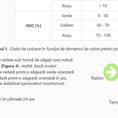
> 10
Roșu
Verde
0 - 30
Galben
30 - 70
VOC (%)
70 - 100
Roșu
ul 1.
Codul de culoare în funcţie de domeniul de valori pentru pol
 redate sub formă de săgeţi care indică
 (
Figura 4
). Astfel, dacă nivelul
te redată printr-o săgeată verde orientată
ată printr-o săgeată orientată în jos,
a stabilizat parametrul monitorizat.
i în ultimele 24 ore