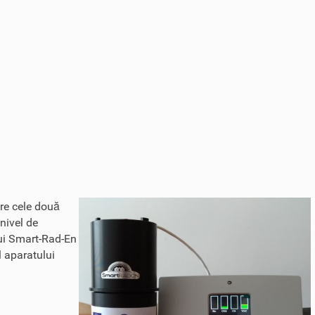
tre cele două
 nivel de
ului Smart-Rad-En
l aparatului