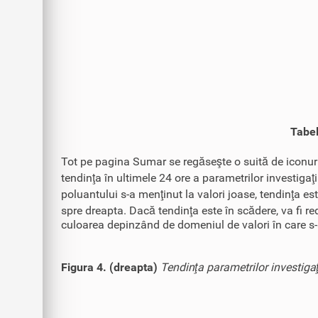
Tabel
Tot pe pagina Sumar se regăseşte o suită de iconuri
tendinţa în ultimele 24 ore a parametrilor investigaţi
poluantului s-a menţinut la valori joase, tendinţa es
spre dreapta. Dacă tendinţa este în scădere, va fi red
culoarea depinzând de domeniul de valori în care s-
Figura 4. (dreapta)
Tendinţa parametrilor investigaţ