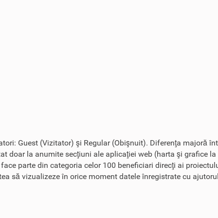
zatori: Guest (Vizitator) şi Regular (Obişnuit). Diferenţa majoră în
tat doar la anumite secţiuni ale aplicaţiei web (harta şi grafice la
r face parte din categoria celor 100 beneficiari direcţi ai proiect
tatea să vizualizeze în orice moment datele înregistrate cu ajutoru