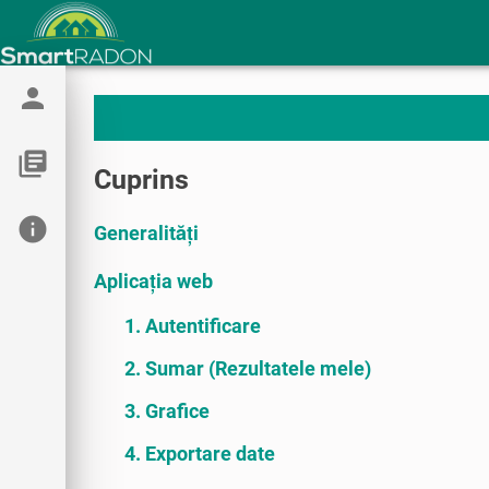
person
library_books
Cuprins
info
Generalități
Aplicația web
1. Autentificare
2. Sumar (Rezultatele mele)
3. Grafice
4. Exportare date