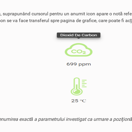
ară, suprapunând cursorul pentru un anumit icon apare o notă refer
 se va face transferul spre pagina de grafice, care poate fi acţi
numirea exactă a parametrului investigat ca urmare a poziţionăr