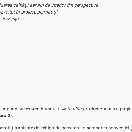
area calităţii aerului de interior din perspectiva
voltat în proiect, permite şi
n locuinţă
r se impune accesarea butonului
Autentificare
(dreapta sus a pagin
ura 2
).
i parolă) furnizate de echipa de cercetare la semnarea convenţiei 