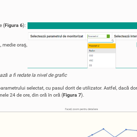
e (
Figura 6
):
)
, medie oraş,
ă a fi redate la nivel de grafic
arametrului selectat, cu pasul dorit de utilizator. Astfel, dacă dor
mele 24 de ore, din oră în oră (
Figura 7
).