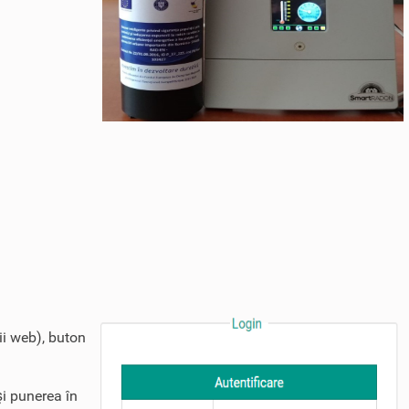
ii web), buton
şi punerea în