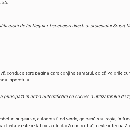
tră.
ilizatorii de tip Regular, beneficiari direcţi ai proiectului Smart-
e vă conduce spre pagina care conţine sumarul, adică valorile cur
ranul aparatului.
a principală în urma autentificării cu succes a utilizatorului de t
mboluri sugestive, culoarea fiind verde, galbenă sau roşie, în fun
activitate este redat cu verde dacă concentraţia este inferioară 