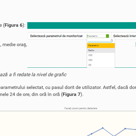
e (
Figura 6
):
)
, medie oraş,
ă a fi redate la nivel de grafic
arametrului selectat, cu pasul dorit de utilizator. Astfel, dacă dor
mele 24 de ore, din oră în oră (
Figura 7
).