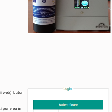
ii web), buton
şi punerea în