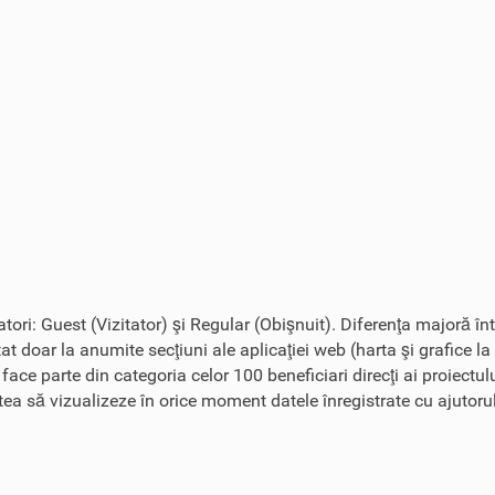
zatori: Guest (Vizitator) şi Regular (Obişnuit). Diferenţa majoră în
tat doar la anumite secţiuni ale aplicaţiei web (harta şi grafice la
r face parte din categoria celor 100 beneficiari direcţi ai proiect
tatea să vizualizeze în orice moment datele înregistrate cu ajutoru