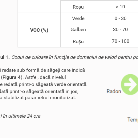
> 10
Roșu
Verde
0 - 30
Galben
30 - 70
VOC (%)
70 - 100
Roșu
ul 1.
Codul de culoare în funcţie de domeniul de valori pentru pol
 redate sub formă de săgeţi care indică
 (
Figura 4
). Astfel, dacă nivelul
te redată printr-o săgeată verde orientată
ată printr-o săgeată orientată în jos,
a stabilizat parametrul monitorizat.
i în ultimele 24 ore