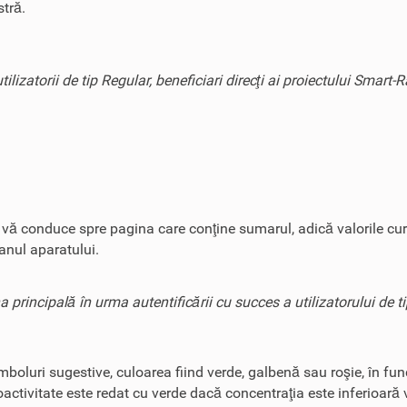
tră.
ilizatorii de tip Regular, beneficiari direcţi ai proiectului Smart-
e vă conduce spre pagina care conţine sumarul, adică valorile cur
ranul aparatului.
a principală în urma autentificării cu succes a utilizatorului de t
mboluri sugestive, culoarea fiind verde, galbenă sau roşie, în fun
activitate este redat cu verde dacă concentraţia este inferioară 