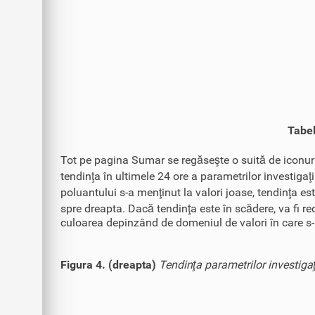
Tabel
Tot pe pagina Sumar se regăseşte o suită de iconuri
tendinţa în ultimele 24 ore a parametrilor investigaţi
poluantului s-a menţinut la valori joase, tendinţa es
spre dreapta. Dacă tendinţa este în scădere, va fi red
culoarea depinzând de domeniul de valori în care s-
Figura 4. (dreapta)
Tendinţa parametrilor investigaţ