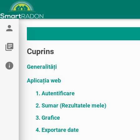
person
library_books
Cuprins
info
Generalități
Aplicația web
1. Autentificare
2. Sumar (Rezultatele mele)
3. Grafice
4. Exportare date