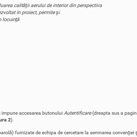
area calităţii aerului de interior din perspectiva
voltat în proiect, permite şi
n locuinţă
r se impune accesarea butonului
Autentificare
(dreapta sus a pagin
ura 2
).
i parolă) furnizate de echipa de cercetare la semnarea convenţiei 