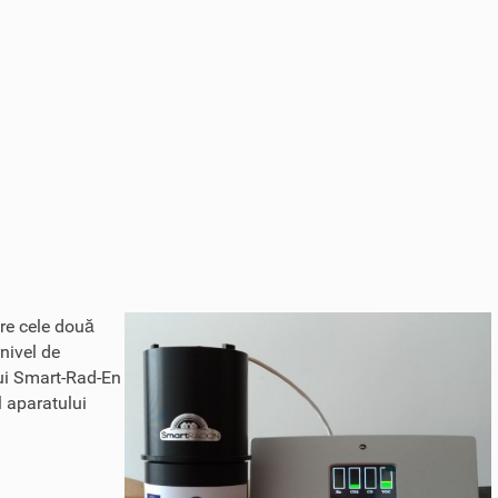
tre cele două
 nivel de
ului Smart-Rad-En
l aparatului