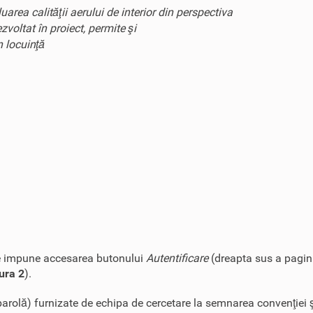
area calităţii aerului de interior din perspectiva
voltat în proiect, permite şi
n locuinţă
r se impune accesarea butonului
Autentificare
(dreapta sus a pagin
ura 2
).
i parolă) furnizate de echipa de cercetare la semnarea convenţiei 