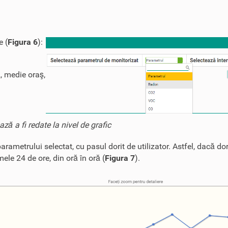
e (
Figura 6
):
)
, medie oraş,
ă a fi redate la nivel de grafic
arametrului selectat, cu pasul dorit de utilizator. Astfel, dacă dor
mele 24 de ore, din oră în oră (
Figura 7
).