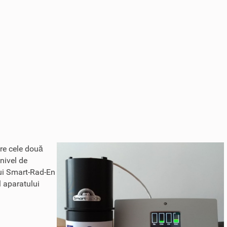
tre cele două
 nivel de
ului Smart-Rad-En
l aparatului