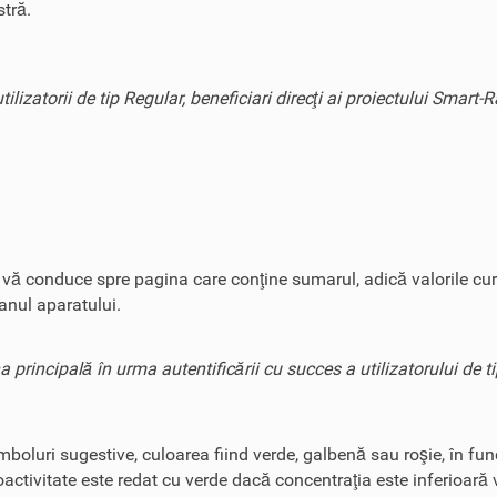
tră.
ilizatorii de tip Regular, beneficiari direcţi ai proiectului Smart-
e vă conduce spre pagina care conţine sumarul, adică valorile cur
ranul aparatului.
a principală în urma autentificării cu succes a utilizatorului de t
mboluri sugestive, culoarea fiind verde, galbenă sau roşie, în fun
activitate este redat cu verde dacă concentraţia este inferioară 