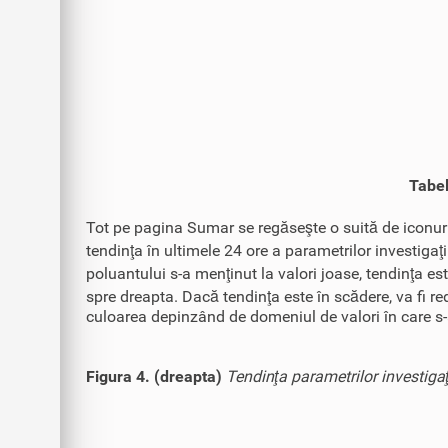
Tabel
Tot pe pagina Sumar se regăseşte o suită de iconuri
tendinţa în ultimele 24 ore a parametrilor investigaţi
poluantului s-a menţinut la valori joase, tendinţa es
spre dreapta. Dacă tendinţa este în scădere, va fi red
culoarea depinzând de domeniul de valori în care s-
Figura 4. (dreapta)
Tendinţa parametrilor investigaţ