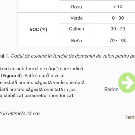
> 10
Roșu
Verde
0 - 30
Galben
30 - 70
VOC (%)
70 - 100
Roșu
ul 1.
Codul de culoare în funcţie de domeniul de valori pentru pol
 redate sub formă de săgeţi care indică
 (
Figura 4
). Astfel, dacă nivelul
te redată printr-o săgeată verde orientată
ată printr-o săgeată orientată în jos,
a stabilizat parametrul monitorizat.
i în ultimele 24 ore