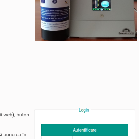
ii web), buton
şi punerea în