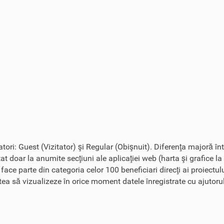
zatori: Guest (Vizitator) şi Regular (Obişnuit). Diferenţa majoră în
tat doar la anumite secţiuni ale aplicaţiei web (harta şi grafice la
r face parte din categoria celor 100 beneficiari direcţi ai proiect
tatea să vizualizeze în orice moment datele înregistrate cu ajutoru