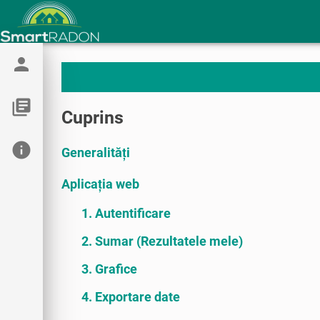
person
library_books
Cuprins
info
Generalități
Aplicația web
1. Autentificare
2. Sumar (Rezultatele mele)
3. Grafice
4. Exportare date