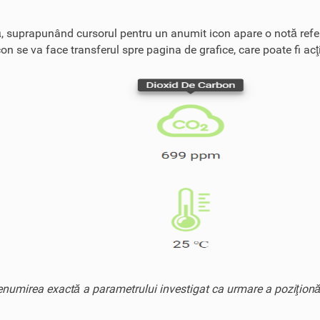
ară, suprapunând cursorul pentru un anumit icon apare o notă refer
 se va face transferul spre pagina de grafice, care poate fi acţi
numirea exactă a parametrului investigat ca urmare a poziţionăr