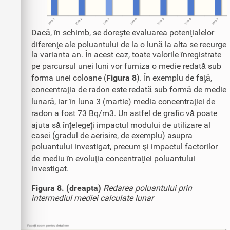
Dacă, în schimb, se doreşte evaluarea potenţialelor
diferenţe ale poluantului de la o lună la alta se recurge
la varianta an. În acest caz, toate valorile înregistrate
pe parcursul unei luni vor furniza o medie redată sub
forma unei coloane (
Figura 8
). În exemplu de faţă,
concentraţia de radon este redată sub formă de medie
lunară, iar în luna 3 (martie) media concentraţiei de
radon a fost 73 Bq/m3. Un astfel de grafic vă poate
ajuta să înţelegeţi impactul modului de utilizare al
casei (gradul de aerisire, de exemplu) asupra
poluantului investigat, precum şi impactul factorilor
de mediu în evoluţia concentraţiei poluantului
investigat.
Figura 8. (dreapta)
Redarea poluantului prin
intermediul mediei calculate lunar