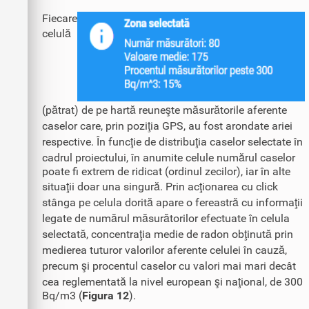
Fiecare
celulă
(pătrat) de pe hartă reuneşte măsurătorile aferente
caselor care, prin poziţia GPS, au fost arondate ariei
respective. În funcţie de distribuţia caselor selectate în
cadrul proiectului, în anumite celule numărul caselor
poate fi extrem de ridicat (ordinul zecilor), iar în alte
situaţii doar una singură. Prin acţionarea cu click
stânga pe celula dorită apare o fereastră cu informaţii
legate de numărul măsurătorilor efectuate în celula
selectată, concentraţia medie de radon obţinută prin
medierea tuturor valorilor aferente celulei în cauză,
precum şi procentul caselor cu valori mai mari decât
cea reglementată la nivel european şi naţional, de 300
Bq/m3 (
Figura 12
).