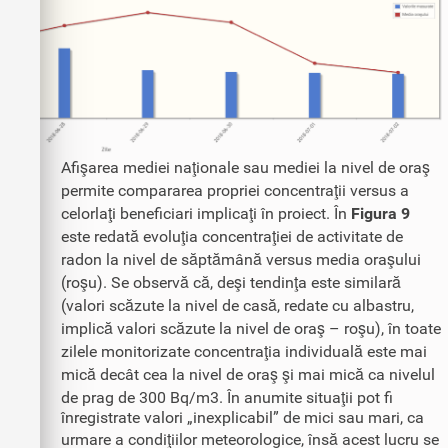
Afişarea mediei naţionale sau mediei la nivel de oraş
permite compararea propriei concentraţii versus a
celorlaţi beneficiari implicaţi în proiect. În
Figura 9
este redată evoluţia concentraţiei de activitate de
radon la nivel de săptămână versus media oraşului
(roşu). Se observă că, deşi tendinţa este similară
(valori scăzute la nivel de casă, redate cu albastru,
implică valori scăzute la nivel de oraş – roşu), în toate
zilele monitorizate concentraţia individuală este mai
mică decât cea la nivel de oraş şi mai mică ca nivelul
de prag de 300 Bq/m3. În anumite situaţii pot fi
înregistrate valori „inexplicabil” de mici sau mari, ca
urmare a condiţiilor meteorologice, însă acest lucru se