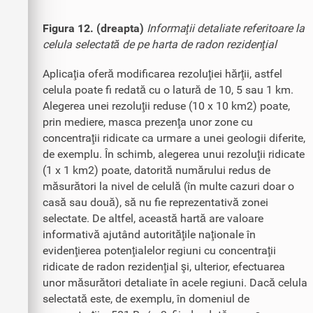
Figura 12. (dreapta)
Informaţii detaliate referitoare la
celula selectată de pe harta de radon rezidenţial
Aplicaţia oferă modificarea rezoluţiei hărţii, astfel
celula poate fi redată cu o latură de 10, 5 sau 1 km.
Alegerea unei rezoluţii reduse (10 x 10 km2) poate,
prin mediere, masca prezenţa unor zone cu
concentraţii ridicate ca urmare a unei geologii diferite,
de exemplu. În schimb, alegerea unui rezoluţii ridicate
(1 x 1 km2) poate, datorită numărului redus de
măsurători la nivel de celulă (în multe cazuri doar o
casă sau două), să nu fie reprezentativă zonei
selectate. De altfel, această hartă are valoare
informativă ajutând autorităţile naţionale în
evidenţierea potenţialelor regiuni cu concentraţii
ridicate de radon rezidenţial şi, ulterior, efectuarea
unor măsurători detaliate în acele regiuni. Dacă celula
selectată este, de exemplu, în domeniul de