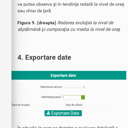
va putea observa şi în tendinţa redată la nivel de oraş
sau chiar de ţară.
Figura 9. (dreapta)
Redarea evoluţiei la nivel de
săptămână şi comparaţia cu media la nivel de oraş
4. Exportare date
În situaţia în care se doreşte o evaluare detaliată a