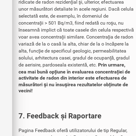
ridicate de radon rezidenţial şi, ulterior, efectuarea
unor măsurători detaliate în acele regiuni. Dacă celula
selectată este, de exemplu, în domeniul de
concentraţii > 501 Bq/m3, fiind redată cu roşu, nu
înseamnă implict că toate casele din celula respectivă
voar avea concentraţii similare. Concentraţia de radon
variază de la o casă la alta, chiar de la o încăpere la
alta, funcţie de specificul geologic, permeabilitatea
solului, arhitectura casei, gradul de ocupanţă, gradul
de aerisire, pardoseala existentă, etc.
Prin urmare,
cea mai bună opţiune în evaluarea concentraţiei de
activitate de radon din interior este efectuarea de
măsurători şi nu însuşirea rezultatelor obţinute de
vecini!
7. Feedback și Raportare
Pagina Feedback oferă utilizatorului de tip Regular,