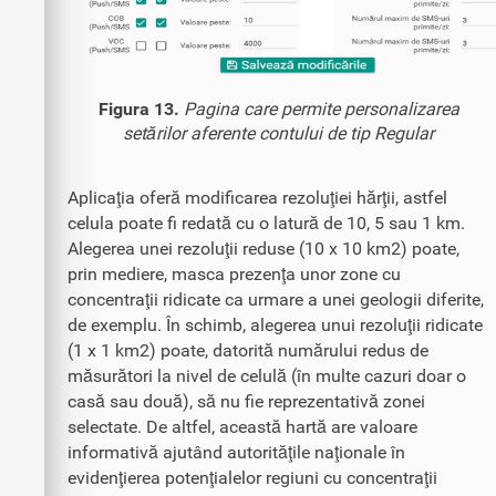
Figura 13.
Pagina care permite personalizarea
setărilor aferente contului de tip Regular
Aplicaţia oferă modificarea rezoluţiei hărţii, astfel
celula poate fi redată cu o latură de 10, 5 sau 1 km.
Alegerea unei rezoluţii reduse (10 x 10 km2) poate,
prin mediere, masca prezenţa unor zone cu
concentraţii ridicate ca urmare a unei geologii diferite,
de exemplu. În schimb, alegerea unui rezoluţii ridicate
(1 x 1 km2) poate, datorită numărului redus de
măsurători la nivel de celulă (în multe cazuri doar o
casă sau două), să nu fie reprezentativă zonei
selectate. De altfel, această hartă are valoare
informativă ajutând autorităţile naţionale în
evidenţierea potenţialelor regiuni cu concentraţii