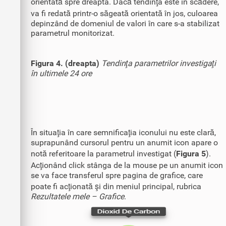
orientată spre dreapta. Dacă tendinţa este în scădere,
va fi redată printr-o săgeată orientată în jos, culoarea
depinzând de domeniul de valori în care s-a stabilizat
parametrul monitorizat.
Figura 4. (dreapta)
Tendinţa parametrilor investigaţi
în ultimele 24 ore
În situaţia în care semnificaţia iconului nu este clară,
suprapunând cursorul pentru un anumit icon apare o
notă referitoare la parametrul investigat (
Figura 5
).
Acţionând click stânga de la mouse pe un anumit icon
se va face transferul spre pagina de grafice, care
poate fi acţionată şi din meniul principal, rubrica
Rezultatele mele – Grafice
.