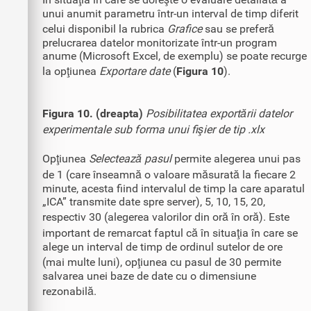
unui anumit parametru într-un interval de timp diferit
celui disponibil la rubrica
Grafice
sau se preferă
prelucrarea datelor monitorizate într-un program
anume (Microsoft Excel, de exemplu) se poate recurge
la opţiunea
Exportare date
(
Figura 10
).
Figura 10. (dreapta)
Posibilitatea exportării datelor
experimentale sub forma unui fişier de tip .xlx
Opţiunea
Selectează pasul
permite alegerea unui pas
de 1 (care înseamnă o valoare măsurată la fiecare 2
minute, acesta fiind intervalul de timp la care aparatul
„ICA” transmite date spre server), 5, 10, 15, 20,
respectiv 30 (alegerea valorilor din oră în oră). Este
important de remarcat faptul că în situaţia în care se
alege un interval de timp de ordinul sutelor de ore
(mai multe luni), opţiunea cu pasul de 30 permite
salvarea unei baze de date cu o dimensiune
rezonabilă.