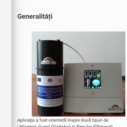
Generalități
Aplicaţia a fost orientată înspre două tipuri de
utilizatori: Guest (Vizitator) şi Regular (Obişnuit).