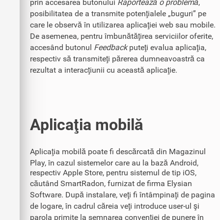
prin accesarea butonului
Raportează o problemă
,
posibilitatea de a transmite potenţialele „buguri” pe
care le observă în utilizarea aplicaţiei web sau mobile.
De asemenea, pentru îmbunătăţirea serviciilor oferite,
accesând butonul
Feedback
puteţi evalua aplicaţia,
respectiv să transmiteţi părerea dumneavoastră ca
rezultat a interacţiunii cu această aplicaţie.
Aplicaţia mobilă
Aplicaţia mobilă poate fi descărcată din Magazinul
Play, în cazul sistemelor care au la bază Android,
respectiv Apple Store, pentru sistemul de tip iOS,
căutând SmartRadon, furnizat de firma Elysian
Software. După instalare, veţi fi întâmpinaţi de pagina
de logare, în cadrul căreia veţi introduce user-ul şi
parola primite la semnarea convenţiei de punere în