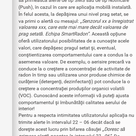
să primească alerte de tip SMS sau de tip Notificare
(Push), în cazul în care are aplicaţia mobilă instalată.
În felul acesta, la depăşirea unui nivel prag setat, se
va primi o alertă cu mesajul:
„Senzorul xx a înregistrat
valoarea xxx, care este mai mare decât valoarea de
prag setată. Echipa SmartRadon”
. Această opţiune
oferă utilizatorului posibilitatea de a cunoaşte acele
valori, care depăşesc pragul setat şi, eventual,
conştientizarea comportamentului care a condus la o
asemenea valoare. De exemplu, o aerisire precară va
conduce la o creştere a concentraţiei de activitate de
radon în timp sau utilizarea unor produse chimice de
curăţenie (detergenţi, dezinfectanţi) pot conduce la o
creştere a concentraţiei produşilor organici volatili
(VOC). Cunoscând aceste informaţii vă puteţi ajusta
comportamentul şi îmbunătăţii calitatea aerului de
interior!
Pentru a respecta intimitatea utilizatorului aplicaţia nu
trimite alerte în intervalul 22 – 06 decât dacă se
doreşte acest lucru prin bifarea căsuţei
„Doresc să