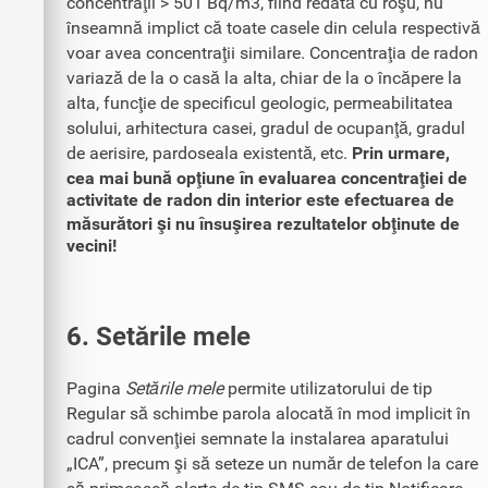
concentraţii > 501 Bq/m3, fiind redată cu roşu, nu
înseamnă implict că toate casele din celula respectivă
voar avea concentraţii similare. Concentraţia de radon
variază de la o casă la alta, chiar de la o încăpere la
alta, funcţie de specificul geologic, permeabilitatea
solului, arhitectura casei, gradul de ocupanţă, gradul
de aerisire, pardoseala existentă, etc.
Prin urmare,
cea mai bună opţiune în evaluarea concentraţiei de
activitate de radon din interior este efectuarea de
măsurători şi nu însuşirea rezultatelor obţinute de
vecini!
6. Setările mele
Pagina
Setările mele
permite utilizatorului de tip
Regular să schimbe parola alocată în mod implicit în
cadrul convenţiei semnate la instalarea aparatului
„ICA”, precum şi să seteze un număr de telefon la care