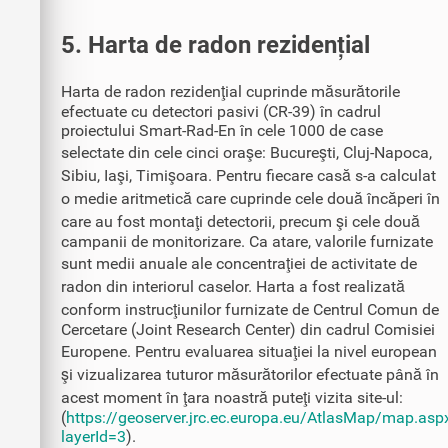
5. Harta de radon rezidențial
Harta de radon rezidenţial cuprinde măsurătorile
efectuate cu detectori pasivi (CR-39) în cadrul
proiectului Smart-Rad-En în cele 1000 de case
selectate din cele cinci oraşe: Bucureşti, Cluj-Napoca,
Sibiu, Iaşi, Timişoara. Pentru fiecare casă s-a calculat
o medie aritmetică care cuprinde cele două încăperi în
care au fost montaţi detectorii, precum şi cele două
campanii de monitorizare. Ca atare, valorile furnizate
sunt medii anuale ale concentraţiei de activitate de
radon din interiorul caselor. Harta a fost realizată
conform instrucţiunilor furnizate de Centrul Comun de
Cercetare (Joint Research Center) din cadrul Comisiei
Europene. Pentru evaluarea situaţiei la nivel european
şi vizualizarea tuturor măsurătorilor efectuate până în
acest moment în ţara noastră puteţi vizita site-ul:
(
https://geoserver.jrc.ec.europa.eu/AtlasMap/map.asp
layerId=3
).