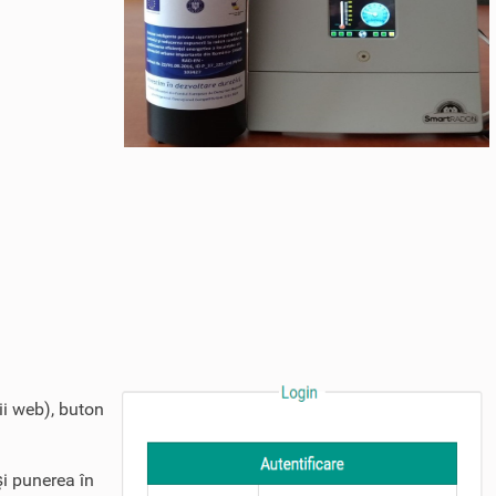
ii web), buton
şi punerea în