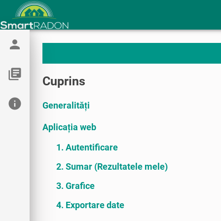
person
library_books
Cuprins
info
Generalități
Aplicația web
1. Autentificare
2. Sumar (Rezultatele mele)
3. Grafice
4. Exportare date