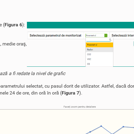
e (
Figura 6
):
)
, medie oraş,
ă a fi redate la nivel de grafic
arametrului selectat, cu pasul dorit de utilizator. Astfel, dacă dor
mele 24 de ore, din oră în oră (
Figura 7
).