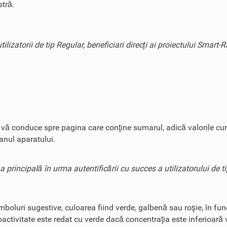
tră.
ilizatorii de tip Regular, beneficiari direcţi ai proiectului Smart-
e vă conduce spre pagina care conţine sumarul, adică valorile cur
ranul aparatului.
a principală în urma autentificării cu succes a utilizatorului de t
mboluri sugestive, culoarea fiind verde, galbenă sau roşie, în fun
activitate este redat cu verde dacă concentraţia este inferioară 