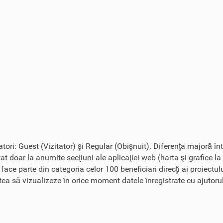
zatori: Guest (Vizitator) şi Regular (Obişnuit). Diferenţa majoră în
tat doar la anumite secţiuni ale aplicaţiei web (harta şi grafice la
r face parte din categoria celor 100 beneficiari direcţi ai proiect
tatea să vizualizeze în orice moment datele înregistrate cu ajutoru