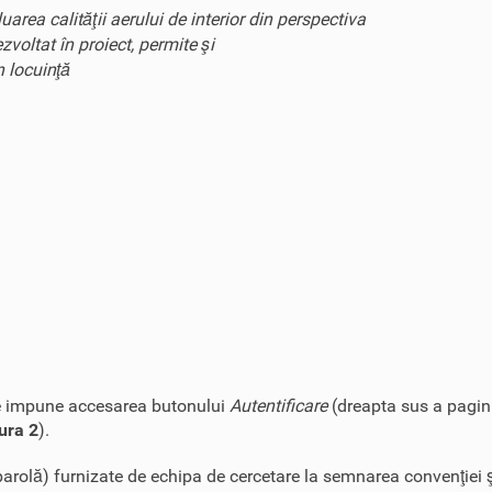
area calităţii aerului de interior din perspectiva
voltat în proiect, permite şi
n locuinţă
r se impune accesarea butonului
Autentificare
(dreapta sus a pagin
ura 2
).
i parolă) furnizate de echipa de cercetare la semnarea convenţiei 