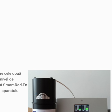
tre cele două
 nivel de
ului Smart-Rad-En
l aparatului