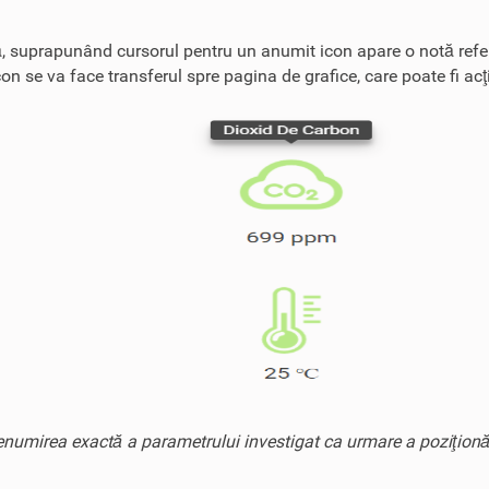
ară, suprapunând cursorul pentru un anumit icon apare o notă refer
 se va face transferul spre pagina de grafice, care poate fi acţi
numirea exactă a parametrului investigat ca urmare a poziţionăr