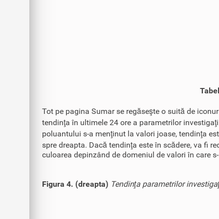
Tabel
Tot pe pagina Sumar se regăseşte o suită de iconuri
tendinţa în ultimele 24 ore a parametrilor investigaţi
poluantului s-a menţinut la valori joase, tendinţa es
spre dreapta. Dacă tendinţa este în scădere, va fi red
culoarea depinzând de domeniul de valori în care s-
Figura 4. (dreapta)
Tendinţa parametrilor investigaţ