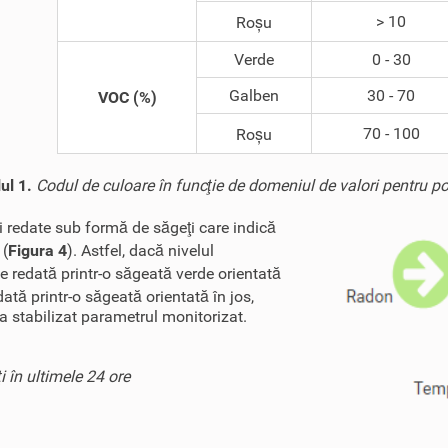
> 10
Roșu
Verde
0 - 30
Galben
30 - 70
VOC (%)
70 - 100
Roșu
ul 1.
Codul de culoare în funcţie de domeniul de valori pentru pol
 redate sub formă de săgeţi care indică
 (
Figura 4
). Astfel, dacă nivelul
te redată printr-o săgeată verde orientată
ată printr-o săgeată orientată în jos,
a stabilizat parametrul monitorizat.
i în ultimele 24 ore