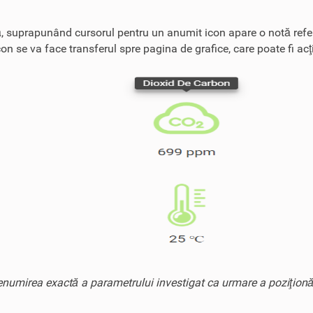
ară, suprapunând cursorul pentru un anumit icon apare o notă refer
 se va face transferul spre pagina de grafice, care poate fi acţi
numirea exactă a parametrului investigat ca urmare a poziţionăr