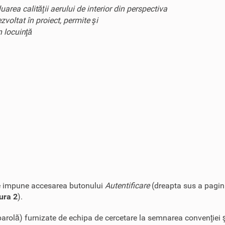
area calităţii aerului de interior din perspectiva
voltat în proiect, permite şi
n locuinţă
r se impune accesarea butonului
Autentificare
(dreapta sus a pagin
ura 2
).
i parolă) furnizate de echipa de cercetare la semnarea convenţiei 