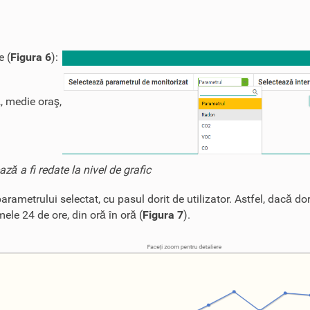
e (
Figura 6
):
)
, medie oraş,
ă a fi redate la nivel de grafic
arametrului selectat, cu pasul dorit de utilizator. Astfel, dacă dor
mele 24 de ore, din oră în oră (
Figura 7
).