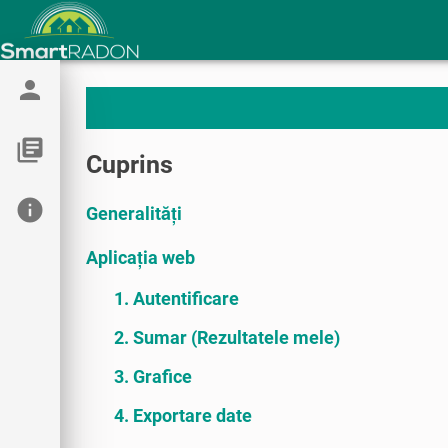
person
library_books
Cuprins
info
Generalități
Aplicația web
1. Autentificare
2. Sumar (Rezultatele mele)
3. Grafice
4. Exportare date