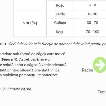
> 10
Roșu
Verde
0 - 30
Galben
30 - 70
VOC (%)
70 - 100
Roșu
ul 1.
Codul de culoare în funcţie de domeniul de valori pentru pol
 redate sub formă de săgeţi care indică
 (
Figura 4
). Astfel, dacă nivelul
te redată printr-o săgeată verde orientată
ată printr-o săgeată orientată în jos,
a stabilizat parametrul monitorizat.
i în ultimele 24 ore