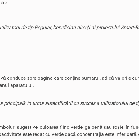
tră.
ilizatorii de tip Regular, beneficiari direcţi ai proiectului Smart-
e vă conduce spre pagina care conţine sumarul, adică valorile cur
ranul aparatului.
a principală în urma autentificării cu succes a utilizatorului de t
mboluri sugestive, culoarea fiind verde, galbenă sau roşie, în fun
activitate este redat cu verde dacă concentraţia este inferioară 