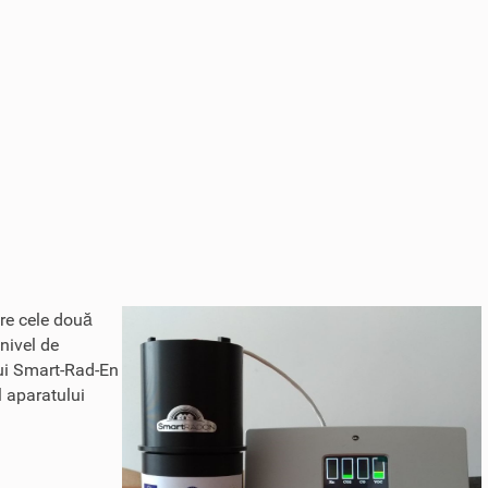
tre cele două
 nivel de
ului Smart-Rad-En
l aparatului