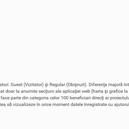
zatori: Guest (Vizitator) şi Regular (Obişnuit). Diferenţa majoră în
tat doar la anumite secţiuni ale aplicaţiei web (harta şi grafice la
r face parte din categoria celor 100 beneficiari direcţi ai proiect
tatea să vizualizeze în orice moment datele înregistrate cu ajutoru