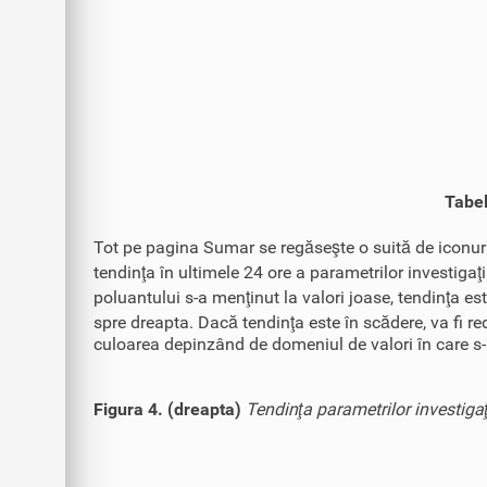
Tabel
Tot pe pagina Sumar se regăseşte o suită de iconuri
tendinţa în ultimele 24 ore a parametrilor investigaţi
poluantului s-a menţinut la valori joase, tendinţa es
spre dreapta. Dacă tendinţa este în scădere, va fi red
culoarea depinzând de domeniul de valori în care s-
Figura 4. (dreapta)
Tendinţa parametrilor investigaţ