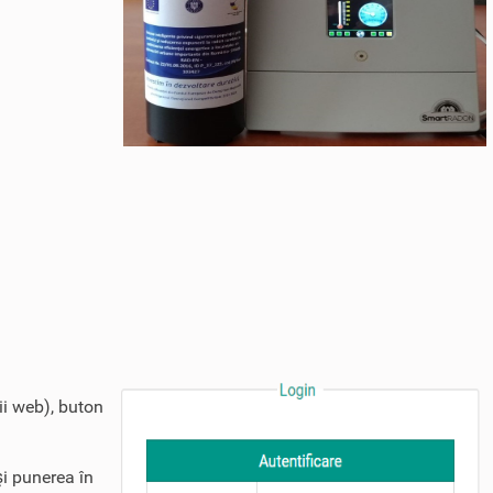
ii web), buton
şi punerea în