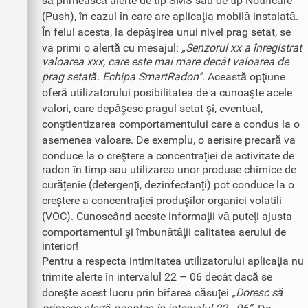
să primească alerte de tip SMS sau de tip Notificare
(Push), în cazul în care are aplicaţia mobilă instalată.
În felul acesta, la depăşirea unui nivel prag setat, se
va primi o alertă cu mesajul:
„Senzorul xx a înregistrat
valoarea xxx, care este mai mare decât valoarea de
prag setată. Echipa SmartRadon”
. Această opţiune
oferă utilizatorului posibilitatea de a cunoaşte acele
valori, care depăşesc pragul setat şi, eventual,
conştientizarea comportamentului care a condus la o
asemenea valoare. De exemplu, o aerisire precară va
conduce la o creştere a concentraţiei de activitate de
radon în timp sau utilizarea unor produse chimice de
curăţenie (detergenţi, dezinfectanţi) pot conduce la o
creştere a concentraţiei produşilor organici volatili
(VOC). Cunoscând aceste informaţii vă puteţi ajusta
comportamentul şi îmbunătăţii calitatea aerului de
interior!
Pentru a respecta intimitatea utilizatorului aplicaţia nu
trimite alerte în intervalul 22 – 06 decât dacă se
doreşte acest lucru prin bifarea căsuţei
„Doresc să