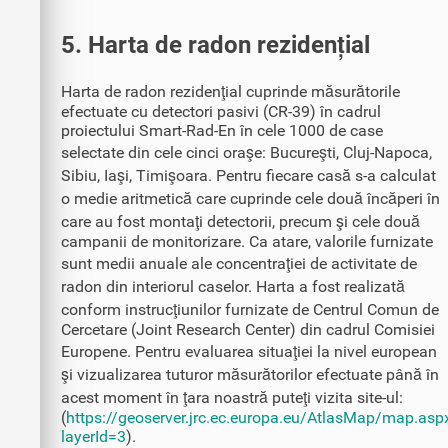
5. Harta de radon rezidențial
Harta de radon rezidenţial cuprinde măsurătorile
efectuate cu detectori pasivi (CR-39) în cadrul
proiectului Smart-Rad-En în cele 1000 de case
selectate din cele cinci oraşe: Bucureşti, Cluj-Napoca,
Sibiu, Iaşi, Timişoara. Pentru fiecare casă s-a calculat
o medie aritmetică care cuprinde cele două încăperi în
care au fost montaţi detectorii, precum şi cele două
campanii de monitorizare. Ca atare, valorile furnizate
sunt medii anuale ale concentraţiei de activitate de
radon din interiorul caselor. Harta a fost realizată
conform instrucţiunilor furnizate de Centrul Comun de
Cercetare (Joint Research Center) din cadrul Comisiei
Europene. Pentru evaluarea situaţiei la nivel european
şi vizualizarea tuturor măsurătorilor efectuate până în
acest moment în ţara noastră puteţi vizita site-ul:
(
https://geoserver.jrc.ec.europa.eu/AtlasMap/map.asp
layerId=3
).