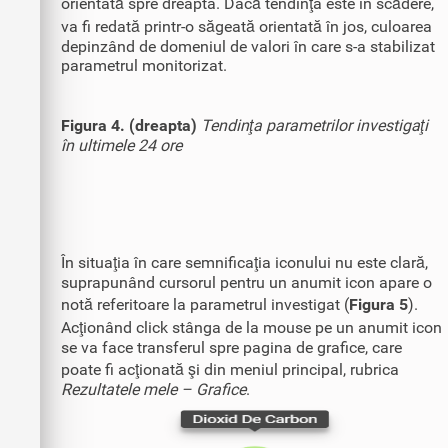
orientată spre dreapta. Dacă tendinţa este în scădere,
va fi redată printr-o săgeată orientată în jos, culoarea
depinzând de domeniul de valori în care s-a stabilizat
parametrul monitorizat.
Figura 4. (dreapta)
Tendinţa parametrilor investigaţi
în ultimele 24 ore
În situaţia în care semnificaţia iconului nu este clară,
suprapunând cursorul pentru un anumit icon apare o
notă referitoare la parametrul investigat (
Figura 5
).
Acţionând click stânga de la mouse pe un anumit icon
se va face transferul spre pagina de grafice, care
poate fi acţionată şi din meniul principal, rubrica
Rezultatele mele – Grafice
.