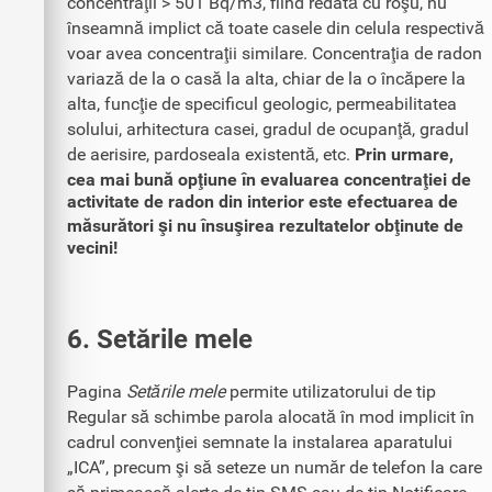
concentraţii > 501 Bq/m3, fiind redată cu roşu, nu
înseamnă implict că toate casele din celula respectivă
voar avea concentraţii similare. Concentraţia de radon
variază de la o casă la alta, chiar de la o încăpere la
alta, funcţie de specificul geologic, permeabilitatea
solului, arhitectura casei, gradul de ocupanţă, gradul
de aerisire, pardoseala existentă, etc.
Prin urmare,
cea mai bună opţiune în evaluarea concentraţiei de
activitate de radon din interior este efectuarea de
măsurători şi nu însuşirea rezultatelor obţinute de
vecini!
6. Setările mele
Pagina
Setările mele
permite utilizatorului de tip
Regular să schimbe parola alocată în mod implicit în
cadrul convenţiei semnate la instalarea aparatului
„ICA”, precum şi să seteze un număr de telefon la care