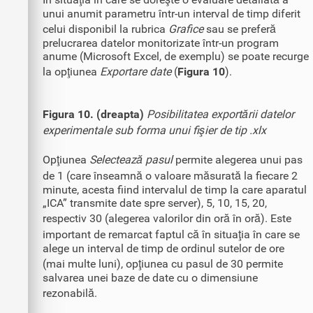
unui anumit parametru într-un interval de timp diferit
celui disponibil la rubrica
Grafice
sau se preferă
prelucrarea datelor monitorizate într-un program
anume (Microsoft Excel, de exemplu) se poate recurge
la opţiunea
Exportare date
(
Figura 10
).
Figura 10. (dreapta)
Posibilitatea exportării datelor
experimentale sub forma unui fişier de tip .xlx
Opţiunea
Selectează pasul
permite alegerea unui pas
de 1 (care înseamnă o valoare măsurată la fiecare 2
minute, acesta fiind intervalul de timp la care aparatul
„ICA” transmite date spre server), 5, 10, 15, 20,
respectiv 30 (alegerea valorilor din oră în oră). Este
important de remarcat faptul că în situaţia în care se
alege un interval de timp de ordinul sutelor de ore
(mai multe luni), opţiunea cu pasul de 30 permite
salvarea unei baze de date cu o dimensiune
rezonabilă.