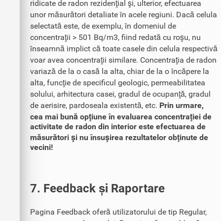
ridicate de radon rezidenţial şi, ulterior, efectuarea
unor măsurători detaliate în acele regiuni. Dacă celula
selectată este, de exemplu, în domeniul de
concentraţii > 501 Bq/m3, fiind redată cu roşu, nu
înseamnă implict că toate casele din celula respectivă
voar avea concentraţii similare. Concentraţia de radon
variază de la o casă la alta, chiar de la o încăpere la
alta, funcţie de specificul geologic, permeabilitatea
solului, arhitectura casei, gradul de ocupanţă, gradul
de aerisire, pardoseala existentă, etc.
Prin urmare,
cea mai bună opţiune în evaluarea concentraţiei de
activitate de radon din interior este efectuarea de
măsurători şi nu însuşirea rezultatelor obţinute de
vecini!
7. Feedback și Raportare
Pagina Feedback oferă utilizatorului de tip Regular,