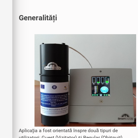
Generalități
Aplicaţia a fost orientată înspre două tipuri de
utilizatori: Guest (Vizitator) şi Regular (Obişnuit).