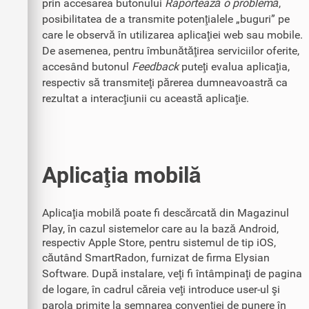
prin accesarea butonului
Raportează o problemă
,
posibilitatea de a transmite potenţialele „buguri” pe
care le observă în utilizarea aplicaţiei web sau mobile.
De asemenea, pentru îmbunătăţirea serviciilor oferite,
accesând butonul
Feedback
puteţi evalua aplicaţia,
respectiv să transmiteţi părerea dumneavoastră ca
rezultat a interacţiunii cu această aplicaţie.
Aplicaţia mobilă
Aplicaţia mobilă poate fi descărcată din Magazinul
Play, în cazul sistemelor care au la bază Android,
respectiv Apple Store, pentru sistemul de tip iOS,
căutând SmartRadon, furnizat de firma Elysian
Software. După instalare, veţi fi întâmpinaţi de pagina
de logare, în cadrul căreia veţi introduce user-ul şi
parola primite la semnarea convenţiei de punere în