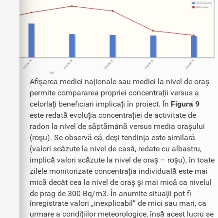
Afişarea mediei naţionale sau mediei la nivel de oraş
permite compararea propriei concentraţii versus a
celorlaţi beneficiari implicaţi în proiect. În
Figura 9
este redată evoluţia concentraţiei de activitate de
radon la nivel de săptămână versus media oraşului
(roşu). Se observă că, deşi tendinţa este similară
(valori scăzute la nivel de casă, redate cu albastru,
implică valori scăzute la nivel de oraş – roşu), în toate
zilele monitorizate concentraţia individuală este mai
mică decât cea la nivel de oraş şi mai mică ca nivelul
de prag de 300 Bq/m3. În anumite situaţii pot fi
înregistrate valori „inexplicabil” de mici sau mari, ca
urmare a condiţiilor meteorologice, însă acest lucru se