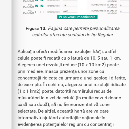
Figura 13.
Pagina care permite personalizarea
setărilor aferente contului de tip Regular
Aplicaţia oferă modificarea rezoluţiei hărţii, astfel
celula poate fi redată cu o latură de 10, 5 sau 1 km.
Alegerea unei rezoluţii reduse (10 x 10 km2) poate,
prin mediere, masca prezenţa unor zone cu
concentraţii ridicate ca urmare a unei geologii diferite,
de exemplu. În schimb, alegerea unui rezoluţii ridicate
(1 x 1 km2) poate, datorită numărului redus de
măsurători la nivel de celulă (în multe cazuri doar o
casă sau două), să nu fie reprezentativă zonei
selectate. De altfel, această hartă are valoare
informativă ajutând autorităţile naţionale în
evidenţierea potenţialelor regiuni cu concentraţii