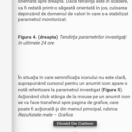
orientată spre dreapta. Dacă tendinţa este în scădere,
va fi redată printr-o săgeată orientată în jos, culoarea
depinzând de domeniul de valori în care s-a stabilizat
parametrul monitorizat.
Figura 4. (dreapta)
Tendinţa parametrilor investigaţi
în ultimele 24 ore
În situaţia în care semnificaţia iconului nu este clară,
suprapunând cursorul pentru un anumit icon apare o
notă referitoare la parametrul investigat (
Figura 5
).
Acţionând click stânga de la mouse pe un anumit icon
se va face transferul spre pagina de grafice, care
poate fi acţionată şi din meniul principal, rubrica
Rezultatele mele – Grafice
.