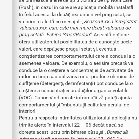
să primească alerte de tip SMS sau de tip Notificare
(Push), în cazul în care are aplicaţia mobilă instalată.
În felul acesta, la depăşirea unui nivel prag setat, se
va primi o alertă cu mesajul:
„Senzorul xx a înregistrat
valoarea xxx, care este mai mare decât valoarea de
prag setată. Echipa SmartRadon”
. Această opţiune
oferă utilizatorului posibilitatea de a cunoaşte acele
valori, care depăşesc pragul setat şi, eventual,
conştientizarea comportamentului care a condus la o
asemenea valoare. De exemplu, o aerisire precară va
conduce la o creştere a concentraţiei de activitate de
radon în timp sau utilizarea unor produse chimice de
curăţenie (detergenţi, dezinfectanţi) pot conduce la o
creştere a concentraţiei produşilor organici volatili
(VOC). Cunoscând aceste informaţii vă puteţi ajusta
comportamentul şi îmbunătăţii calitatea aerului de
interior!
Pentru a respecta intimitatea utilizatorului aplicaţia nu
trimite alerte în intervalul 22 – 06 decât dacă se
doreşte acest lucru prin bifarea căsuţei
„Doresc să