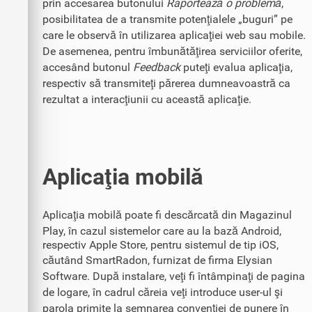
prin accesarea butonului
Raportează o problemă
,
posibilitatea de a transmite potenţialele „buguri” pe
care le observă în utilizarea aplicaţiei web sau mobile.
De asemenea, pentru îmbunătăţirea serviciilor oferite,
accesând butonul
Feedback
puteţi evalua aplicaţia,
respectiv să transmiteţi părerea dumneavoastră ca
rezultat a interacţiunii cu această aplicaţie.
Aplicaţia mobilă
Aplicaţia mobilă poate fi descărcată din Magazinul
Play, în cazul sistemelor care au la bază Android,
respectiv Apple Store, pentru sistemul de tip iOS,
căutând SmartRadon, furnizat de firma Elysian
Software. După instalare, veţi fi întâmpinaţi de pagina
de logare, în cadrul căreia veţi introduce user-ul şi
parola primite la semnarea convenţiei de punere în