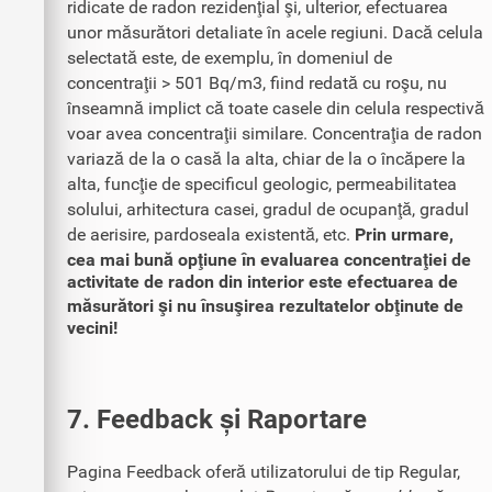
ridicate de radon rezidenţial şi, ulterior, efectuarea
unor măsurători detaliate în acele regiuni. Dacă celula
selectată este, de exemplu, în domeniul de
concentraţii > 501 Bq/m3, fiind redată cu roşu, nu
înseamnă implict că toate casele din celula respectivă
voar avea concentraţii similare. Concentraţia de radon
variază de la o casă la alta, chiar de la o încăpere la
alta, funcţie de specificul geologic, permeabilitatea
solului, arhitectura casei, gradul de ocupanţă, gradul
de aerisire, pardoseala existentă, etc.
Prin urmare,
cea mai bună opţiune în evaluarea concentraţiei de
activitate de radon din interior este efectuarea de
măsurători şi nu însuşirea rezultatelor obţinute de
vecini!
7. Feedback și Raportare
Pagina Feedback oferă utilizatorului de tip Regular,