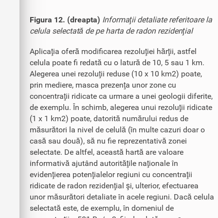
Figura 12. (dreapta)
Informaţii detaliate referitoare la
celula selectată de pe harta de radon rezidenţial
Aplicaţia oferă modificarea rezoluţiei hărţii, astfel
celula poate fi redată cu o latură de 10, 5 sau 1 km.
Alegerea unei rezoluţii reduse (10 x 10 km2) poate,
prin mediere, masca prezenţa unor zone cu
concentraţii ridicate ca urmare a unei geologii diferite,
de exemplu. În schimb, alegerea unui rezoluţii ridicate
(1 x 1 km2) poate, datorită numărului redus de
măsurători la nivel de celulă (în multe cazuri doar o
casă sau două), să nu fie reprezentativă zonei
selectate. De altfel, această hartă are valoare
informativă ajutând autorităţile naţionale în
evidenţierea potenţialelor regiuni cu concentraţii
ridicate de radon rezidenţial şi, ulterior, efectuarea
unor măsurători detaliate în acele regiuni. Dacă celula
selectată este, de exemplu, în domeniul de