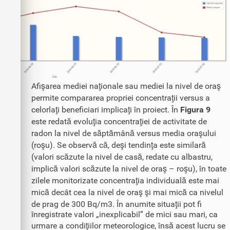
Afişarea mediei naţionale sau mediei la nivel de oraş
permite compararea propriei concentraţii versus a
celorlaţi beneficiari implicaţi în proiect. În
Figura 9
este redată evoluţia concentraţiei de activitate de
radon la nivel de săptămână versus media oraşului
(roşu). Se observă că, deşi tendinţa este similară
(valori scăzute la nivel de casă, redate cu albastru,
implică valori scăzute la nivel de oraş – roşu), în toate
zilele monitorizate concentraţia individuală este mai
mică decât cea la nivel de oraş şi mai mică ca nivelul
de prag de 300 Bq/m3. În anumite situaţii pot fi
înregistrate valori „inexplicabil” de mici sau mari, ca
urmare a condiţiilor meteorologice, însă acest lucru se