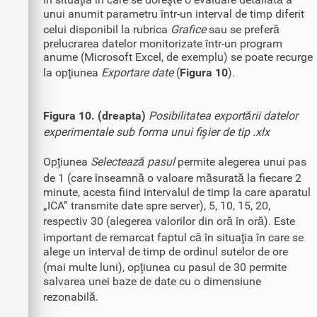
unui anumit parametru într-un interval de timp diferit
celui disponibil la rubrica
Grafice
sau se preferă
prelucrarea datelor monitorizate într-un program
anume (Microsoft Excel, de exemplu) se poate recurge
la opţiunea
Exportare date
(
Figura 10
).
Figura 10. (dreapta)
Posibilitatea exportării datelor
experimentale sub forma unui fişier de tip .xlx
Opţiunea
Selectează pasul
permite alegerea unui pas
de 1 (care înseamnă o valoare măsurată la fiecare 2
minute, acesta fiind intervalul de timp la care aparatul
„ICA” transmite date spre server), 5, 10, 15, 20,
respectiv 30 (alegerea valorilor din oră în oră). Este
important de remarcat faptul că în situaţia în care se
alege un interval de timp de ordinul sutelor de ore
(mai multe luni), opţiunea cu pasul de 30 permite
salvarea unei baze de date cu o dimensiune
rezonabilă.