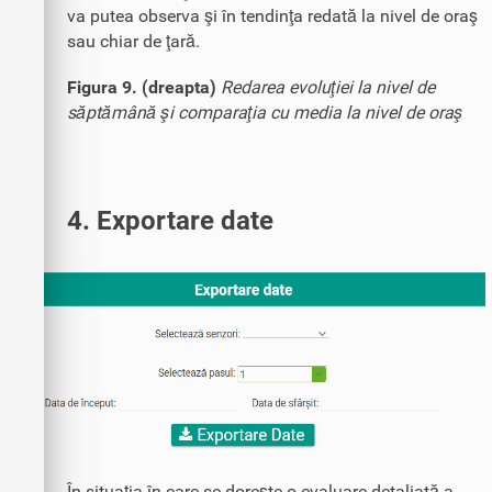
va putea observa şi în tendinţa redată la nivel de oraş
sau chiar de ţară.
Figura 9. (dreapta)
Redarea evoluţiei la nivel de
săptămână şi comparaţia cu media la nivel de oraş
4. Exportare date
În situaţia în care se doreşte o evaluare detaliată a