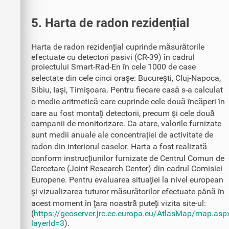
5. Harta de radon rezidențial
Harta de radon rezidenţial cuprinde măsurătorile
efectuate cu detectori pasivi (CR-39) în cadrul
proiectului Smart-Rad-En în cele 1000 de case
selectate din cele cinci oraşe: Bucureşti, Cluj-Napoca,
Sibiu, Iaşi, Timişoara. Pentru fiecare casă s-a calculat
o medie aritmetică care cuprinde cele două încăperi în
care au fost montaţi detectorii, precum şi cele două
campanii de monitorizare. Ca atare, valorile furnizate
sunt medii anuale ale concentraţiei de activitate de
radon din interiorul caselor. Harta a fost realizată
conform instrucţiunilor furnizate de Centrul Comun de
Cercetare (Joint Research Center) din cadrul Comisiei
Europene. Pentru evaluarea situaţiei la nivel european
şi vizualizarea tuturor măsurătorilor efectuate până în
acest moment în ţara noastră puteţi vizita site-ul:
(
https://geoserver.jrc.ec.europa.eu/AtlasMap/map.asp
layerId=3
).