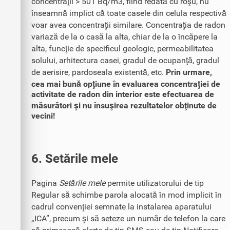
concentraţii > 501 Bq/m3, fiind redată cu roşu, nu
înseamnă implict că toate casele din celula respectivă
voar avea concentraţii similare. Concentraţia de radon
variază de la o casă la alta, chiar de la o încăpere la
alta, funcţie de specificul geologic, permeabilitatea
solului, arhitectura casei, gradul de ocupanţă, gradul
de aerisire, pardoseala existentă, etc.
Prin urmare,
cea mai bună opţiune în evaluarea concentraţiei de
activitate de radon din interior este efectuarea de
măsurători şi nu însuşirea rezultatelor obţinute de
vecini!
6. Setările mele
Pagina
Setările mele
permite utilizatorului de tip
Regular să schimbe parola alocată în mod implicit în
cadrul convenţiei semnate la instalarea aparatului
„ICA”, precum şi să seteze un număr de telefon la care