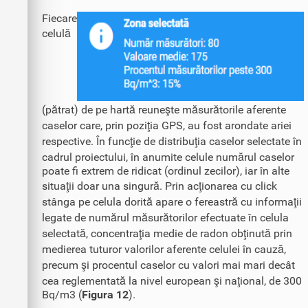
Fiecare
celulă
(pătrat) de pe hartă reuneşte măsurătorile aferente
caselor care, prin poziţia GPS, au fost arondate ariei
respective. În funcţie de distribuţia caselor selectate în
cadrul proiectului, în anumite celule numărul caselor
poate fi extrem de ridicat (ordinul zecilor), iar în alte
situaţii doar una singură. Prin acţionarea cu click
stânga pe celula dorită apare o fereastră cu informaţii
legate de numărul măsurătorilor efectuate în celula
selectată, concentraţia medie de radon obţinută prin
medierea tuturor valorilor aferente celulei în cauză,
precum şi procentul caselor cu valori mai mari decât
cea reglementată la nivel european şi naţional, de 300
Bq/m3 (
Figura 12
).