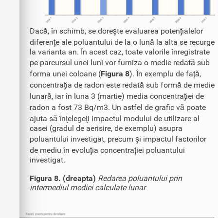
Dacă, în schimb, se doreşte evaluarea potenţialelor
diferenţe ale poluantului de la o lună la alta se recurge
la varianta an. În acest caz, toate valorile înregistrate
pe parcursul unei luni vor furniza o medie redată sub
forma unei coloane (
Figura 8
). În exemplu de faţă,
concentraţia de radon este redată sub formă de medie
lunară, iar în luna 3 (martie) media concentraţiei de
radon a fost 73 Bq/m3. Un astfel de grafic vă poate
ajuta să înţelegeţi impactul modului de utilizare al
casei (gradul de aerisire, de exemplu) asupra
poluantului investigat, precum şi impactul factorilor
de mediu în evoluţia concentraţiei poluantului
investigat.
Figura 8. (dreapta)
Redarea poluantului prin
intermediul mediei calculate lunar