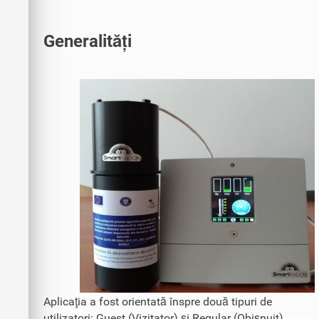
Generalități
Aplicaţia a fost orientată înspre două tipuri de
utilizatori: Guest (Vizitator) şi Regular (Obişnuit).