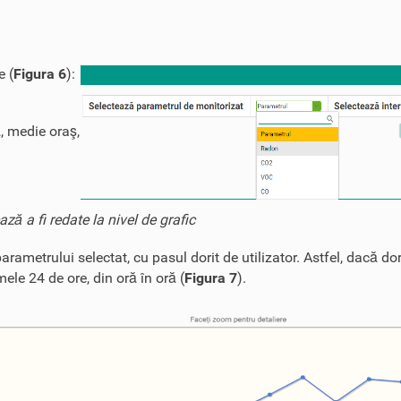
e (
Figura 6
):
)
, medie oraş,
ă a fi redate la nivel de grafic
arametrului selectat, cu pasul dorit de utilizator. Astfel, dacă dor
mele 24 de ore, din oră în oră (
Figura 7
).