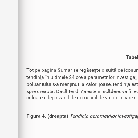
Tabel
Tot pe pagina Sumar se regăseşte o suită de iconuri
tendinţa în ultimele 24 ore a parametrilor investigaţi
poluantului s-a menţinut la valori joase, tendinţa es
spre dreapta. Dacă tendinţa este în scădere, va fi red
culoarea depinzând de domeniul de valori în care s-
Figura 4. (dreapta)
Tendinţa parametrilor investigaţ