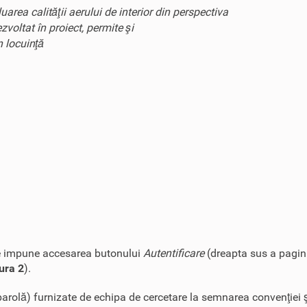
area calităţii aerului de interior din perspectiva
voltat în proiect, permite şi
n locuinţă
r se impune accesarea butonului
Autentificare
(dreapta sus a pagin
ura 2
).
i parolă) furnizate de echipa de cercetare la semnarea convenţiei 