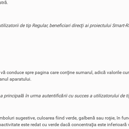
tră.
ilizatorii de tip Regular, beneficiari direcţi ai proiectului Smart-
e vă conduce spre pagina care conţine sumarul, adică valorile cur
ranul aparatului.
a principală în urma autentificării cu succes a utilizatorului de t
mboluri sugestive, culoarea fiind verde, galbenă sau roşie, în fun
activitate este redat cu verde dacă concentraţia este inferioară 