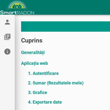
person
library_books
Cuprins
info
Generalități
Aplicația web
1. Autentificare
2. Sumar (Rezultatele mele)
3. Grafice
4. Exportare date