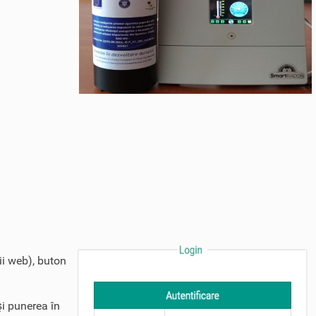
ii web), buton
şi punerea în