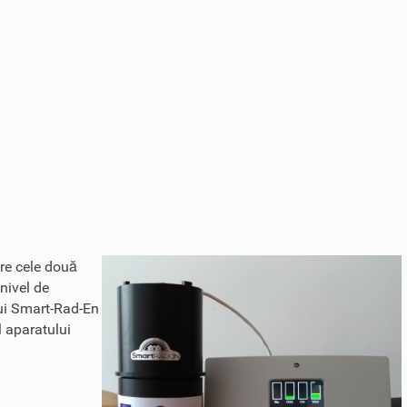
tre cele două
 nivel de
ului Smart-Rad-En
l aparatului