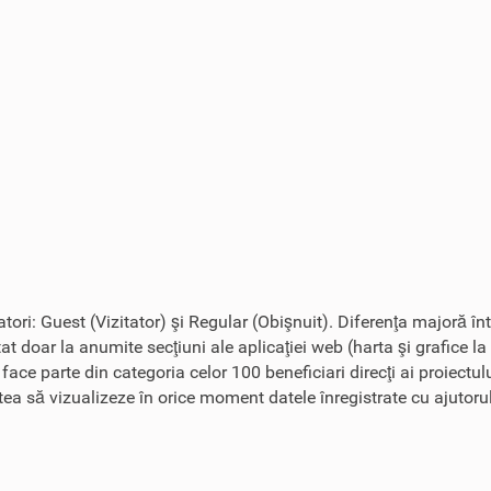
zatori: Guest (Vizitator) şi Regular (Obişnuit). Diferenţa majoră în
tat doar la anumite secţiuni ale aplicaţiei web (harta şi grafice la
r face parte din categoria celor 100 beneficiari direcţi ai proiect
tatea să vizualizeze în orice moment datele înregistrate cu ajutoru