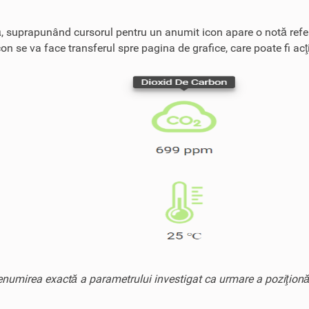
ară, suprapunând cursorul pentru un anumit icon apare o notă refer
 se va face transferul spre pagina de grafice, care poate fi acţi
numirea exactă a parametrului investigat ca urmare a poziţionăr