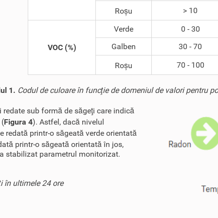
> 10
Roșu
Verde
0 - 30
Galben
30 - 70
VOC (%)
70 - 100
Roșu
ul 1.
Codul de culoare în funcţie de domeniul de valori pentru pol
 redate sub formă de săgeţi care indică
 (
Figura 4
). Astfel, dacă nivelul
te redată printr-o săgeată verde orientată
ată printr-o săgeată orientată în jos,
a stabilizat parametrul monitorizat.
i în ultimele 24 ore