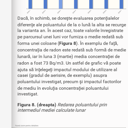
Dacă, în schimb, se doreşte evaluarea potenţialelor
diferenţe ale poluantului de la o lună la alta se recurge
la varianta an. În acest caz, toate valorile înregistrate
pe parcursul unei luni vor furniza o medie redată sub
forma unei coloane (
Figura 8
). În exemplu de faţă,
concentraţia de radon este redată sub formă de medie
lunară, iar în luna 3 (martie) media concentraţiei de
radon a fost 73 Bq/m3. Un astfel de grafic vă poate
ajuta să înţelegeţi impactul modului de utilizare al
casei (gradul de aerisire, de exemplu) asupra
poluantului investigat, precum şi impactul factorilor
de mediu în evoluţia concentraţiei poluantului
investigat.
Figura 8. (dreapta)
Redarea poluantului prin
intermediul mediei calculate lunar