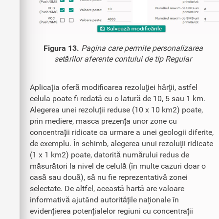
Figura 13.
Pagina care permite personalizarea
setărilor aferente contului de tip Regular
Aplicaţia oferă modificarea rezoluţiei hărţii, astfel
celula poate fi redată cu o latură de 10, 5 sau 1 km.
Alegerea unei rezoluţii reduse (10 x 10 km2) poate,
prin mediere, masca prezenţa unor zone cu
concentraţii ridicate ca urmare a unei geologii diferite,
de exemplu. În schimb, alegerea unui rezoluţii ridicate
(1 x 1 km2) poate, datorită numărului redus de
măsurători la nivel de celulă (în multe cazuri doar o
casă sau două), să nu fie reprezentativă zonei
selectate. De altfel, această hartă are valoare
informativă ajutând autorităţile naţionale în
evidenţierea potenţialelor regiuni cu concentraţii