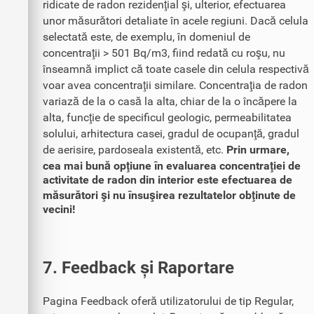
ridicate de radon rezidenţial şi, ulterior, efectuarea
unor măsurători detaliate în acele regiuni. Dacă celula
selectată este, de exemplu, în domeniul de
concentraţii > 501 Bq/m3, fiind redată cu roşu, nu
înseamnă implict că toate casele din celula respectivă
voar avea concentraţii similare. Concentraţia de radon
variază de la o casă la alta, chiar de la o încăpere la
alta, funcţie de specificul geologic, permeabilitatea
solului, arhitectura casei, gradul de ocupanţă, gradul
de aerisire, pardoseala existentă, etc.
Prin urmare,
cea mai bună opţiune în evaluarea concentraţiei de
activitate de radon din interior este efectuarea de
măsurători şi nu însuşirea rezultatelor obţinute de
vecini!
7. Feedback și Raportare
Pagina Feedback oferă utilizatorului de tip Regular,