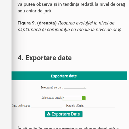
va putea observa şi în tendinţa redată la nivel de oraş
sau chiar de ţară.
Figura 9. (dreapta)
Redarea evoluţiei la nivel de
săptămână şi comparaţia cu media la nivel de oraş
4. Exportare date
În situaţia în care se doreşte o evaluare detaliată a