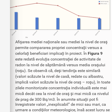
Afişarea mediei naţionale sau mediei la nivel de oraş
permite compararea propriei concentraţii versus a
celorlaţi beneficiari implicaţi în proiect. În
Figura 9
este redată evoluţia concentraţiei de activitate de
radon la nivel de săptămână versus media oraşului
(roşu). Se observă că, deşi tendinţa este similară
(valori scăzute la nivel de casă, redate cu albastru,
implică valori scăzute la nivel de oraş – roşu), în toate
zilele monitorizate concentraţia individuală este mai
mică decât cea la nivel de oraş şi mai mică ca nivelul
de prag de 300 Bq/m3. În anumite situaţii pot fi
înregistrate valori „inexplicabil” de mici sau mari, ca
urmare a condiţiilor meteorologice, însă acest lucru se