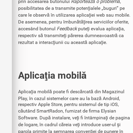
prin accesarea butonului
Raportează o problemă
,
posibilitatea de a transmite potenţialele „buguri” pe
care le observă în utilizarea aplicaţiei web sau mobile.
De asemenea, pentru îmbunătăţirea serviciilor oferite,
accesând butonul
Feedback
puteţi evalua aplicaţia,
respectiv să transmiteţi părerea dumneavoastră ca
rezultat a interacţiunii cu această aplicaţie.
Aplicaţia mobilă
Aplicaţia mobilă poate fi descărcată din Magazinul
Play, în cazul sistemelor care au la bază Android,
respectiv Apple Store, pentru sistemul de tip iOS,
căutând SmartRadon, furnizat de firma Elysian
Software. După instalare, veţi fi întâmpinaţi de pagina
de logare, în cadrul căreia veţi introduce user-ul şi
parola primite la semnarea convenţiei de punere în