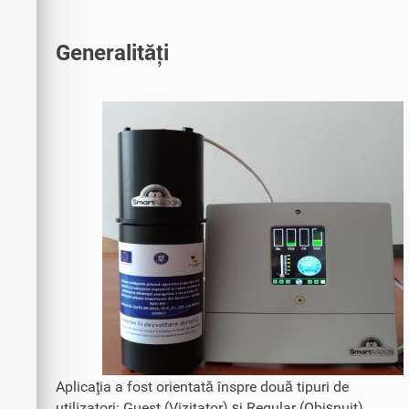
Generalități
Aplicaţia a fost orientată înspre două tipuri de
utilizatori: Guest (Vizitator) şi Regular (Obişnuit).