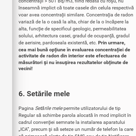
concentraţii > 501 Bq/m3, fiind redată cu roşu, nu
înseamnă implict că toate casele din celula respectivă
voar avea concentraţii similare. Concentraţia de radon
variază de la o casă la alta, chiar de la o încăpere la
alta, funcţie de specificul geologic, permeabilitatea
solului, arhitectura casei, gradul de ocupanţă, gradul
de aerisire, pardoseala existentă, etc.
Prin urmare,
cea mai bună opţiune în evaluarea concentraţiei de
activitate de radon din interior este efectuarea de
măsurători şi nu însuşirea rezultatelor obţinute de
vecini!
6. Setările mele
Pagina
Setările mele
permite utilizatorului de tip
Regular să schimbe parola alocată în mod implicit în
cadrul convenţiei semnate la instalarea aparatului
„ICA”, precum şi să seteze un număr de telefon la care