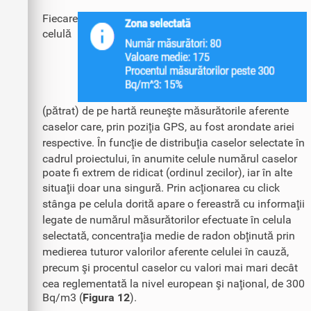
Fiecare
celulă
(pătrat) de pe hartă reuneşte măsurătorile aferente
caselor care, prin poziţia GPS, au fost arondate ariei
respective. În funcţie de distribuţia caselor selectate în
cadrul proiectului, în anumite celule numărul caselor
poate fi extrem de ridicat (ordinul zecilor), iar în alte
situaţii doar una singură. Prin acţionarea cu click
stânga pe celula dorită apare o fereastră cu informaţii
legate de numărul măsurătorilor efectuate în celula
selectată, concentraţia medie de radon obţinută prin
medierea tuturor valorilor aferente celulei în cauză,
precum şi procentul caselor cu valori mai mari decât
cea reglementată la nivel european şi naţional, de 300
Bq/m3 (
Figura 12
).