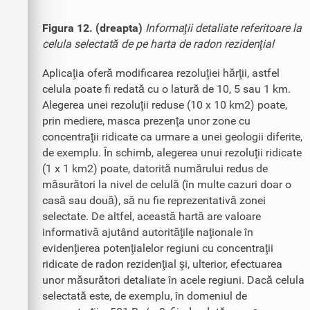
Figura 12. (dreapta)
Informaţii detaliate referitoare la
celula selectată de pe harta de radon rezidenţial
Aplicaţia oferă modificarea rezoluţiei hărţii, astfel
celula poate fi redată cu o latură de 10, 5 sau 1 km.
Alegerea unei rezoluţii reduse (10 x 10 km2) poate,
prin mediere, masca prezenţa unor zone cu
concentraţii ridicate ca urmare a unei geologii diferite,
de exemplu. În schimb, alegerea unui rezoluţii ridicate
(1 x 1 km2) poate, datorită numărului redus de
măsurători la nivel de celulă (în multe cazuri doar o
casă sau două), să nu fie reprezentativă zonei
selectate. De altfel, această hartă are valoare
informativă ajutând autorităţile naţionale în
evidenţierea potenţialelor regiuni cu concentraţii
ridicate de radon rezidenţial şi, ulterior, efectuarea
unor măsurători detaliate în acele regiuni. Dacă celula
selectată este, de exemplu, în domeniul de