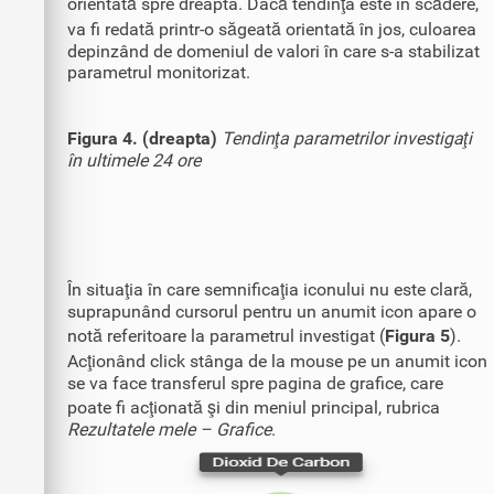
orientată spre dreapta. Dacă tendinţa este în scădere,
va fi redată printr-o săgeată orientată în jos, culoarea
depinzând de domeniul de valori în care s-a stabilizat
parametrul monitorizat.
Figura 4. (dreapta)
Tendinţa parametrilor investigaţi
în ultimele 24 ore
În situaţia în care semnificaţia iconului nu este clară,
suprapunând cursorul pentru un anumit icon apare o
notă referitoare la parametrul investigat (
Figura 5
).
Acţionând click stânga de la mouse pe un anumit icon
se va face transferul spre pagina de grafice, care
poate fi acţionată şi din meniul principal, rubrica
Rezultatele mele – Grafice
.