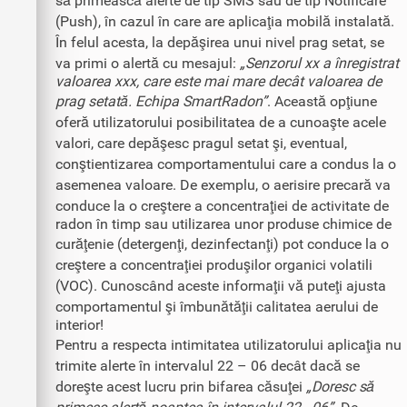
să primească alerte de tip SMS sau de tip Notificare
(Push), în cazul în care are aplicaţia mobilă instalată.
În felul acesta, la depăşirea unui nivel prag setat, se
va primi o alertă cu mesajul:
„Senzorul xx a înregistrat
valoarea xxx, care este mai mare decât valoarea de
prag setată. Echipa SmartRadon”
. Această opţiune
oferă utilizatorului posibilitatea de a cunoaşte acele
valori, care depăşesc pragul setat şi, eventual,
conştientizarea comportamentului care a condus la o
asemenea valoare. De exemplu, o aerisire precară va
conduce la o creştere a concentraţiei de activitate de
radon în timp sau utilizarea unor produse chimice de
curăţenie (detergenţi, dezinfectanţi) pot conduce la o
creştere a concentraţiei produşilor organici volatili
(VOC). Cunoscând aceste informaţii vă puteţi ajusta
comportamentul şi îmbunătăţii calitatea aerului de
interior!
Pentru a respecta intimitatea utilizatorului aplicaţia nu
trimite alerte în intervalul 22 – 06 decât dacă se
doreşte acest lucru prin bifarea căsuţei
„Doresc să