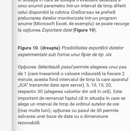
unui anumit parametru într-un interval de timp diferit
celui disponibil la rubrica
Grafice
sau se preferă
prelucrarea datelor monitorizate într-un program
anume (Microsoft Excel, de exemplu) se poate recurge
la opţiunea
Exportare date
(
Figura 10
).
Figura 10. (dreapta)
Posibilitatea exportării datelor
experimentale sub forma unui fişier de tip .xlx
Opţiunea
Selectează pasul
permite alegerea unui pas
de 1 (care înseamnă o valoare măsurată la fiecare 2
minute, acesta fiind intervalul de timp la care aparatul
„ICA” transmite date spre server), 5, 10, 15, 20,
respectiv 30 (alegerea valorilor din oră în oră). Este
important de remarcat faptul că în situaţia în care se
alege un interval de timp de ordinul sutelor de ore
(mai multe luni), opţiunea cu pasul de 30 permite
salvarea unei baze de date cu o dimensiune
rezonabilă.