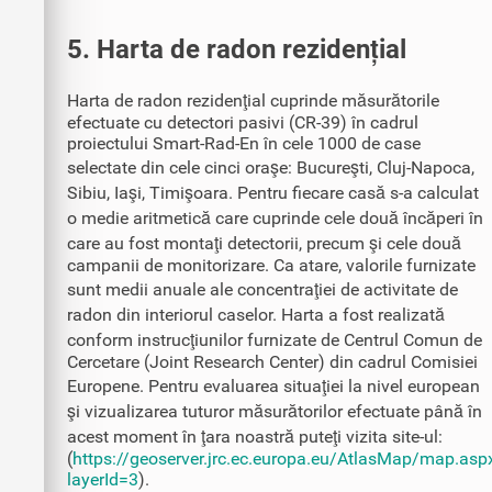
5. Harta de radon rezidențial
Harta de radon rezidenţial cuprinde măsurătorile
efectuate cu detectori pasivi (CR-39) în cadrul
proiectului Smart-Rad-En în cele 1000 de case
selectate din cele cinci oraşe: Bucureşti, Cluj-Napoca,
Sibiu, Iaşi, Timişoara. Pentru fiecare casă s-a calculat
o medie aritmetică care cuprinde cele două încăperi în
care au fost montaţi detectorii, precum şi cele două
campanii de monitorizare. Ca atare, valorile furnizate
sunt medii anuale ale concentraţiei de activitate de
radon din interiorul caselor. Harta a fost realizată
conform instrucţiunilor furnizate de Centrul Comun de
Cercetare (Joint Research Center) din cadrul Comisiei
Europene. Pentru evaluarea situaţiei la nivel european
şi vizualizarea tuturor măsurătorilor efectuate până în
acest moment în ţara noastră puteţi vizita site-ul:
(
https://geoserver.jrc.ec.europa.eu/AtlasMap/map.asp
layerId=3
).