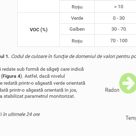
> 10
Roșu
Verde
0 - 30
Galben
30 - 70
VOC (%)
70 - 100
Roșu
ul 1.
Codul de culoare în funcţie de domeniul de valori pentru pol
 redate sub formă de săgeţi care indică
 (
Figura 4
). Astfel, dacă nivelul
te redată printr-o săgeată verde orientată
ată printr-o săgeată orientată în jos,
a stabilizat parametrul monitorizat.
i în ultimele 24 ore