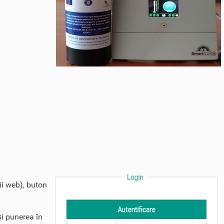
ii web), buton
şi punerea în