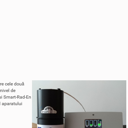
tre cele două
 nivel de
ului Smart-Rad-En
l aparatului