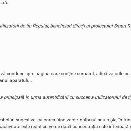
tră.
ilizatorii de tip Regular, beneficiari direcţi ai proiectului Smart-
e vă conduce spre pagina care conţine sumarul, adică valorile cur
ranul aparatului.
a principală în urma autentificării cu succes a utilizatorului de t
mboluri sugestive, culoarea fiind verde, galbenă sau roşie, în fun
activitate este redat cu verde dacă concentraţia este inferioară 