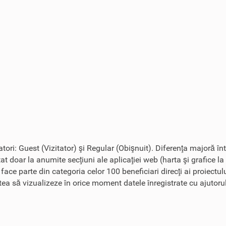
zatori: Guest (Vizitator) şi Regular (Obişnuit). Diferenţa majoră în
tat doar la anumite secţiuni ale aplicaţiei web (harta şi grafice la
r face parte din categoria celor 100 beneficiari direcţi ai proiect
tatea să vizualizeze în orice moment datele înregistrate cu ajutoru