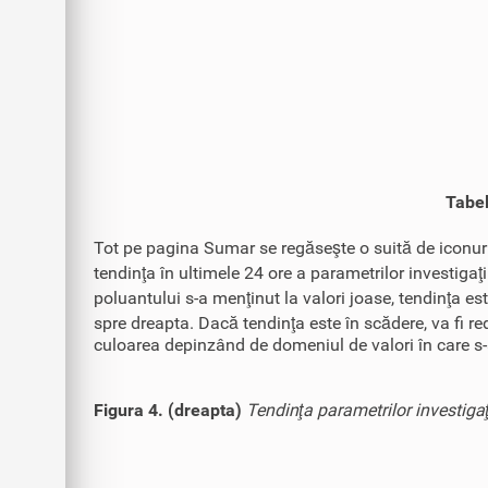
Tabel
Tot pe pagina Sumar se regăseşte o suită de iconuri
tendinţa în ultimele 24 ore a parametrilor investigaţi
poluantului s-a menţinut la valori joase, tendinţa es
spre dreapta. Dacă tendinţa este în scădere, va fi red
culoarea depinzând de domeniul de valori în care s-
Figura 4. (dreapta)
Tendinţa parametrilor investigaţ