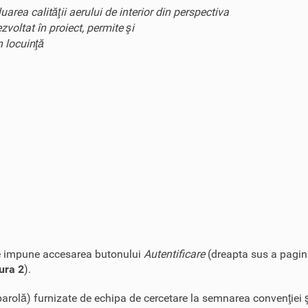
area calităţii aerului de interior din perspectiva
voltat în proiect, permite şi
n locuinţă
r se impune accesarea butonului
Autentificare
(dreapta sus a pagin
ura 2
).
i parolă) furnizate de echipa de cercetare la semnarea convenţiei 