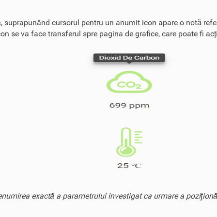
ară, suprapunând cursorul pentru un anumit icon apare o notă refer
 se va face transferul spre pagina de grafice, care poate fi acţi
numirea exactă a parametrului investigat ca urmare a poziţionăr