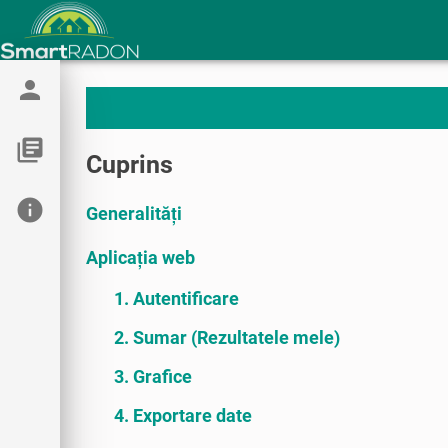
person
library_books
Cuprins
info
Generalități
Aplicația web
1. Autentificare
2. Sumar (Rezultatele mele)
3. Grafice
4. Exportare date