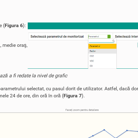
e (
Figura 6
):
)
, medie oraş,
ă a fi redate la nivel de grafic
arametrului selectat, cu pasul dorit de utilizator. Astfel, dacă dor
mele 24 de ore, din oră în oră (
Figura 7
).