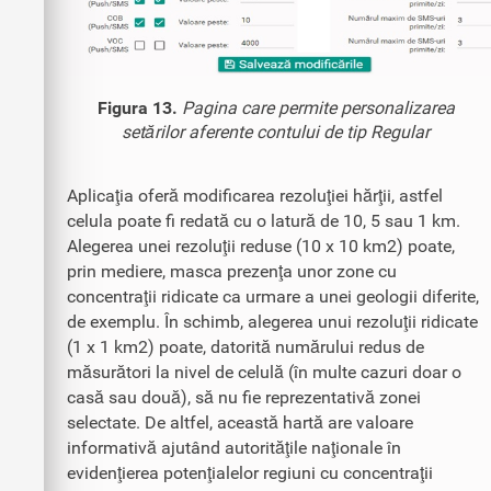
Figura 13.
Pagina care permite personalizarea
setărilor aferente contului de tip Regular
Aplicaţia oferă modificarea rezoluţiei hărţii, astfel
celula poate fi redată cu o latură de 10, 5 sau 1 km.
Alegerea unei rezoluţii reduse (10 x 10 km2) poate,
prin mediere, masca prezenţa unor zone cu
concentraţii ridicate ca urmare a unei geologii diferite,
de exemplu. În schimb, alegerea unui rezoluţii ridicate
(1 x 1 km2) poate, datorită numărului redus de
măsurători la nivel de celulă (în multe cazuri doar o
casă sau două), să nu fie reprezentativă zonei
selectate. De altfel, această hartă are valoare
informativă ajutând autorităţile naţionale în
evidenţierea potenţialelor regiuni cu concentraţii