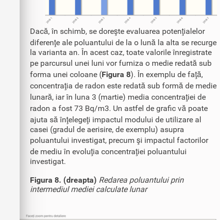
Dacă, în schimb, se doreşte evaluarea potenţialelor
diferenţe ale poluantului de la o lună la alta se recurge
la varianta an. În acest caz, toate valorile înregistrate
pe parcursul unei luni vor furniza o medie redată sub
forma unei coloane (
Figura 8
). În exemplu de faţă,
concentraţia de radon este redată sub formă de medie
lunară, iar în luna 3 (martie) media concentraţiei de
radon a fost 73 Bq/m3. Un astfel de grafic vă poate
ajuta să înţelegeţi impactul modului de utilizare al
casei (gradul de aerisire, de exemplu) asupra
poluantului investigat, precum şi impactul factorilor
de mediu în evoluţia concentraţiei poluantului
investigat.
Figura 8. (dreapta)
Redarea poluantului prin
intermediul mediei calculate lunar