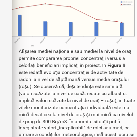
Afişarea mediei naţionale sau mediei la nivel de oraş
permite compararea propriei concentraţii versus a
celorlaţi beneficiari implicaţi în proiect. În
Figura 9
este redată evoluţia concentraţiei de activitate de
radon la nivel de săptămână versus media oraşului
(roşu). Se observă că, deşi tendinţa este similară
(valori scăzute la nivel de casă, redate cu albastru,
implică valori scăzute la nivel de oraş – roşu), în toate
zilele monitorizate concentraţia individuală este mai
mică decât cea la nivel de oraş şi mai mică ca nivelul
de prag de 300 Bq/m3. În anumite situaţii pot fi
înregistrate valori „inexplicabil” de mici sau mari, ca
urmare a condiţiilor meteorologice, însă acest lucru se