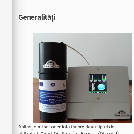
Generalități
Aplicaţia a fost orientată înspre două tipuri de
utilizatori: Guest (Vizitator) şi Regular (Obişnuit).