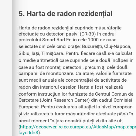
5. Harta de radon rezidențial
Harta de radon rezidenţial cuprinde măsurătorile
efectuate cu detectori pasivi (CR-39) în cadrul
proiectului Smart-Rad-En în cele 1000 de case
selectate din cele cinci oraşe: Bucureşti, Cluj-Napoca,
Sibiu, Iaşi, Timişoara. Pentru fiecare casă s-a calculat
o medie aritmetică care cuprinde cele două încăperi în
care au fost montaţi detectorii, precum şi cele două
campanii de monitorizare. Ca atare, valorile furnizate
sunt medii anuale ale concentraţiei de activitate de
radon din interiorul caselor. Harta a fost realizată
conform instrucţiunilor furnizate de Centrul Comun de
Cercetare (Joint Research Center) din cadrul Comisiei
Europene. Pentru evaluarea situaţiei la nivel european
şi vizualizarea tuturor măsurătorilor efectuate până în
acest moment în ţara noastră puteţi vizita site-ul:
(
https://geoserver.jrc.ec.europa.eu/AtlasMap/map.asp
layerId=3
).