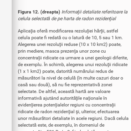
Figura 12. (dreapta)
Informaţii detaliate referitoare la
celula selectată de pe harta de radon rezidenţial
Aplicaţia oferă modificarea rezoluţiei hărţii, astfel
celula poate fi redată cu o latură de 10, 5 sau 1 km.
Alegerea unei rezoluţii reduse (10 x 10 km2) poate,
prin mediere, masca prezenţa unor zone cu
concentraţii ridicate ca urmare a unei geologii diferite,
de exemplu. În schimb, alegerea unui rezoluţii ridicate
(1 x 1 km2) poate, datorită numărului redus de
măsurători la nivel de celulă (în multe cazuri doar o
casă sau două), să nu fie reprezentativă zonei
selectate. De altfel, această hartă are valoare
informativă ajutând autorităţile naţionale în
evidenţierea potenţialelor regiuni cu concentraţii
ridicate de radon rezidenţial şi, ulterior, efectuarea
unor măsurători detaliate în acele regiuni. Dacă celula
selectată este, de exemplu, în domeniul de