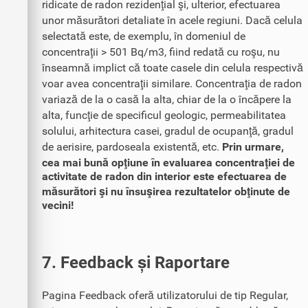
ridicate de radon rezidenţial şi, ulterior, efectuarea
unor măsurători detaliate în acele regiuni. Dacă celula
selectată este, de exemplu, în domeniul de
concentraţii > 501 Bq/m3, fiind redată cu roşu, nu
înseamnă implict că toate casele din celula respectivă
voar avea concentraţii similare. Concentraţia de radon
variază de la o casă la alta, chiar de la o încăpere la
alta, funcţie de specificul geologic, permeabilitatea
solului, arhitectura casei, gradul de ocupanţă, gradul
de aerisire, pardoseala existentă, etc.
Prin urmare,
cea mai bună opţiune în evaluarea concentraţiei de
activitate de radon din interior este efectuarea de
măsurători şi nu însuşirea rezultatelor obţinute de
vecini!
7. Feedback și Raportare
Pagina Feedback oferă utilizatorului de tip Regular,