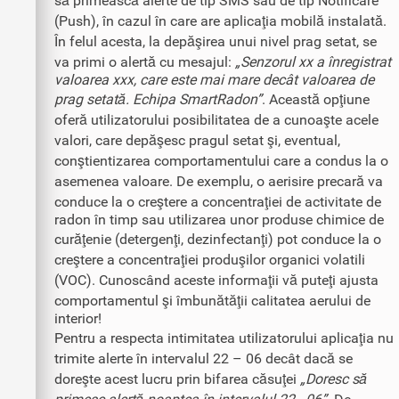
să primească alerte de tip SMS sau de tip Notificare
(Push), în cazul în care are aplicaţia mobilă instalată.
În felul acesta, la depăşirea unui nivel prag setat, se
va primi o alertă cu mesajul:
„Senzorul xx a înregistrat
valoarea xxx, care este mai mare decât valoarea de
prag setată. Echipa SmartRadon”
. Această opţiune
oferă utilizatorului posibilitatea de a cunoaşte acele
valori, care depăşesc pragul setat şi, eventual,
conştientizarea comportamentului care a condus la o
asemenea valoare. De exemplu, o aerisire precară va
conduce la o creştere a concentraţiei de activitate de
radon în timp sau utilizarea unor produse chimice de
curăţenie (detergenţi, dezinfectanţi) pot conduce la o
creştere a concentraţiei produşilor organici volatili
(VOC). Cunoscând aceste informaţii vă puteţi ajusta
comportamentul şi îmbunătăţii calitatea aerului de
interior!
Pentru a respecta intimitatea utilizatorului aplicaţia nu
trimite alerte în intervalul 22 – 06 decât dacă se
doreşte acest lucru prin bifarea căsuţei
„Doresc să