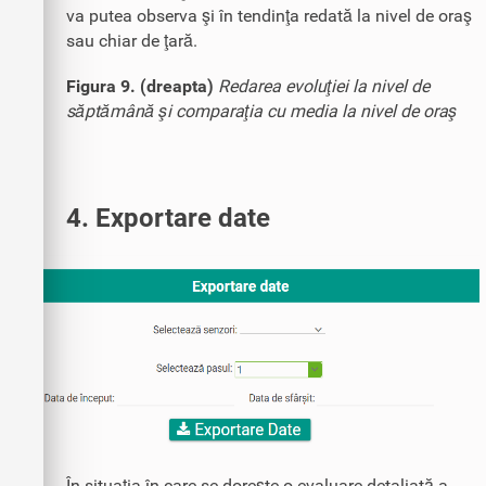
va putea observa şi în tendinţa redată la nivel de oraş
sau chiar de ţară.
Figura 9. (dreapta)
Redarea evoluţiei la nivel de
săptămână şi comparaţia cu media la nivel de oraş
4. Exportare date
În situaţia în care se doreşte o evaluare detaliată a