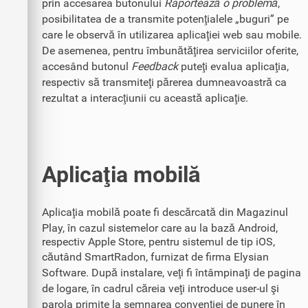
prin accesarea butonului
Raportează o problemă
,
posibilitatea de a transmite potenţialele „buguri” pe
care le observă în utilizarea aplicaţiei web sau mobile.
De asemenea, pentru îmbunătăţirea serviciilor oferite,
accesând butonul
Feedback
puteţi evalua aplicaţia,
respectiv să transmiteţi părerea dumneavoastră ca
rezultat a interacţiunii cu această aplicaţie.
Aplicaţia mobilă
Aplicaţia mobilă poate fi descărcată din Magazinul
Play, în cazul sistemelor care au la bază Android,
respectiv Apple Store, pentru sistemul de tip iOS,
căutând SmartRadon, furnizat de firma Elysian
Software. După instalare, veţi fi întâmpinaţi de pagina
de logare, în cadrul căreia veţi introduce user-ul şi
parola primite la semnarea convenţiei de punere în