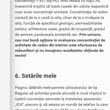
concentraţii > 501 Bq/m3, fiind redată cu roşu, nu
înseamnă implict că toate casele din celula respectivă
voar avea concentraţii similare. Concentraţia de radon
variază de la o casă la alta, chiar de la o încăpere la
alta, funcţie de specificul geologic, permeabilitatea
solului, arhitectura casei, gradul de ocupanţă, gradul
de aerisire, pardoseala existentă, etc.
Prin urmare,
cea mai bună opţiune în evaluarea concentraţiei de
activitate de radon din interior este efectuarea de
măsurători şi nu însuşirea rezultatelor obţinute de
vecini!
6. Setările mele
Pagina
Setările mele
permite utilizatorului de tip
Regular să schimbe parola alocată în mod implicit în
cadrul convenţiei semnate la instalarea aparatului
„ICA”, precum şi să seteze un număr de telefon la care