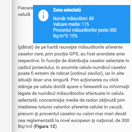
Fiecare
celulă
(pătrat) de pe hartă reuneşte măsurătorile aferente
caselor care, prin poziţia GPS, au fost arondate ariei
respective. În funcţie de distribuţia caselor selectate în
cadrul proiectului, în anumite celule numărul caselor
poate fi extrem de ridicat (ordinul zecilor), iar în alte
situaţii doar una singură. Prin acţionarea cu click
stânga pe celula dorită apare o fereastră cu informaţii
legate de numărul măsurătorilor efectuate în celula
selectată, concentraţia medie de radon obţinută prin
medierea tuturor valorilor aferente celulei în cauză,
precum şi procentul caselor cu valori mai mari decât
cea reglementată la nivel european şi naţional, de 300
Bq/m3 (
Figura 12
).