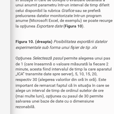
unui anumit parametru într-un interval de timp diferit
celui disponibil la rubrica
Grafice
sau se preferă
prelucrarea datelor monitorizate într-un program
anume (Microsoft Excel, de exemplu) se poate recurge
la opţiunea
Exportare date
(
Figura 10
).
Figura 10. (dreapta)
Posibilitatea exportării datelor
experimentale sub forma unui fişier de tip .xlx
Opţiunea
Selectează pasul
permite alegerea unui pas
de 1 (care înseamnă o valoare măsurată la fiecare 2
minute, acesta fiind intervalul de timp la care aparatul
„ICA” transmite date spre server), 5, 10, 15, 20,
respectiv 30 (alegerea valorilor din oră în oră). Este
important de remarcat faptul că în situaţia în care se
alege un interval de timp de ordinul sutelor de ore
(mai multe luni), opţiunea cu pasul de 30 permite
salvarea unei baze de date cu o dimensiune
rezonabilă.