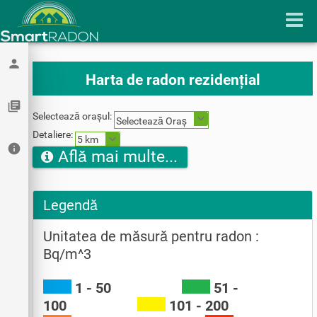
person
Harta de radon rezidențial
library_books
Selectează orașul:
Selectează Oraș
Detaliere:
5 km
info
Află mai multe...
Legendă
Unitatea de măsură pentru radon :
Bq/m^3
1 - 50
51 -
100
101 - 200