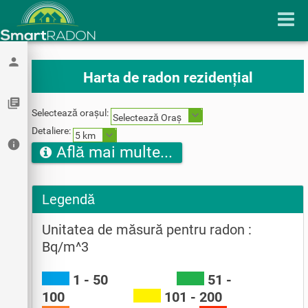
person
Harta de radon rezidențial
library_books
Selectează orașul:
Selectează Oraș
Detaliere:
5 km
info
Află mai multe...
Legendă
Unitatea de măsură pentru radon :
Bq/m^3
1 - 50
51 -
100
101 - 200