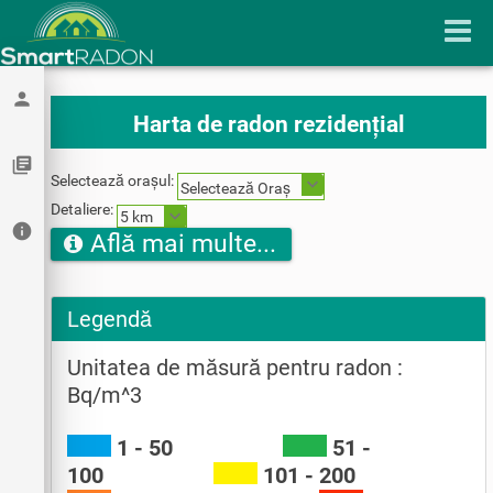
person
Harta de radon rezidențial
library_books
Selectează orașul:
Selectează Oraș
Detaliere:
5 km
info
Află mai multe...
Legendă
Unitatea de măsură pentru radon :
Bq/m^3
1 - 50
51 -
100
101 - 200