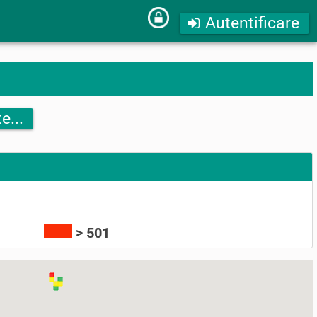
Autentificare
e...
> 501