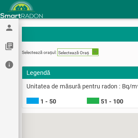
person
library_books
Selectează orașul:
Selectează Oraș
info
Legendă
Unitatea de măsură pentru radon : Bq/m
1 - 50
51 - 100