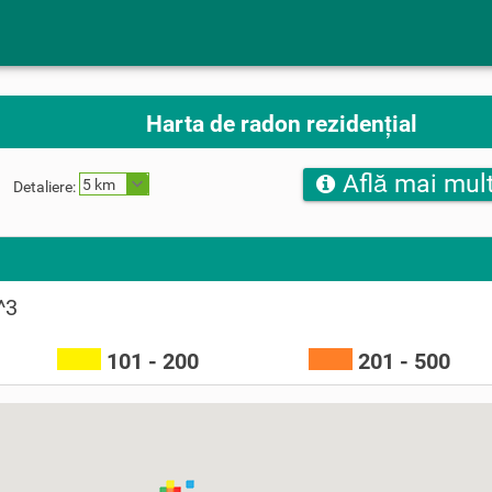
Harta de radon rezidențial
Află mai mult
5 km
Detaliere:
^3
101 - 200
201 - 500