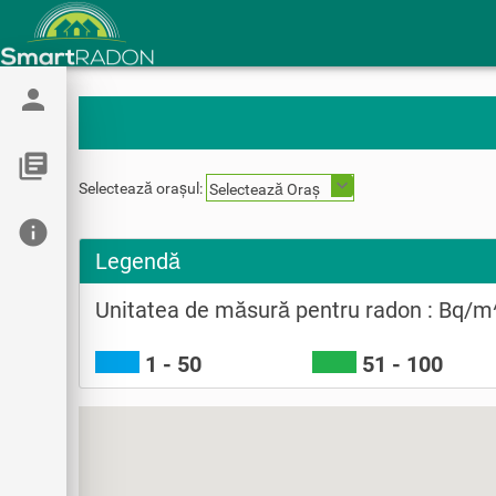
person
library_books
Selectează orașul:
Selectează Oraș
info
Legendă
Unitatea de măsură pentru radon : Bq/m
1 - 50
51 - 100