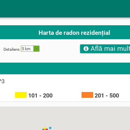
Harta de radon rezidențial
Află mai mult
5 km
Detaliere:
^3
101 - 200
201 - 500