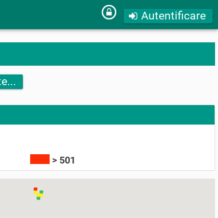
Autentificare
e...
> 501