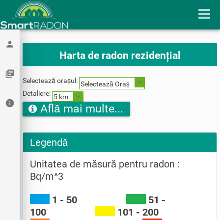
person
Harta de radon rezidențial
library_books
Selectează orașul:
Selectează Oraș
Detaliere:
5 km
info
Află mai multe...
Legendă
Unitatea de măsură pentru radon :
Bq/m^3
1 - 50
51 -
100
101 - 200