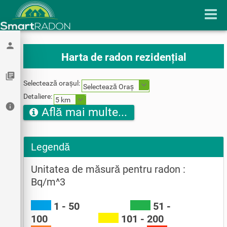
person
Harta de radon rezidențial
library_books
Selectează orașul:
Selectează Oraș
Detaliere:
5 km
info
Află mai multe...
Legendă
Unitatea de măsură pentru radon :
Bq/m^3
1 - 50
51 -
100
101 - 200