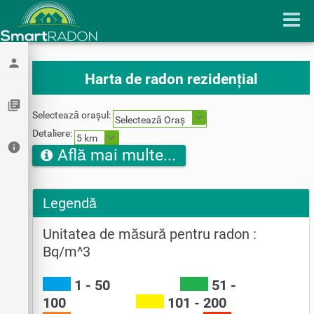
person
Harta de radon rezidențial
library_books
Selectează orașul:
Selectează Oraș
Detaliere:
5 km
info
Află mai multe...
Legendă
Unitatea de măsură pentru radon :
Bq/m^3
1 - 50
51 -
100
101 - 200