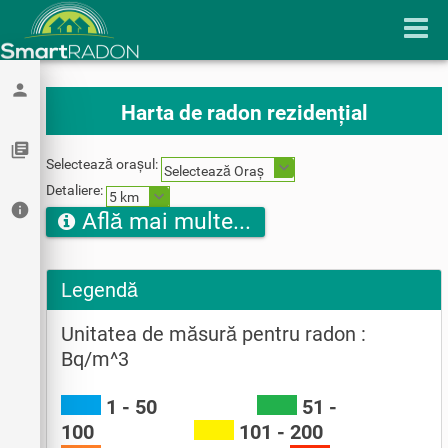
person
Harta de radon rezidențial
library_books
Selectează orașul:
Selectează Oraș
Detaliere:
5 km
info
Află mai multe...
Legendă
Unitatea de măsură pentru radon :
Bq/m^3
1 - 50
51 -
100
101 - 200