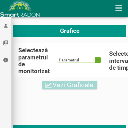
person
Grafice
library_books
Selectează
Select
parametrul
info
interva
Parametrul
de
de tim
monitorizat
Vezi Graficele