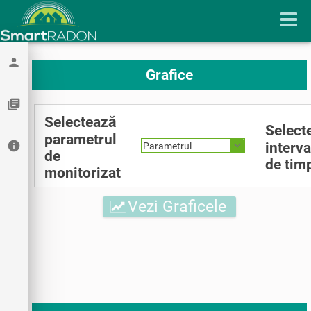
person
Grafice
library_books
Selectează
Select
parametrul
info
interva
Parametrul
de
de tim
monitorizat
Vezi Graficele