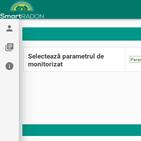
person
library_books
Selectează parametrul de
Para
monitorizat
info