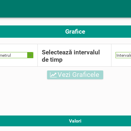
Grafice
Selectează intervalul
metrul
Interval
de timp
Vezi Graficele
Valori