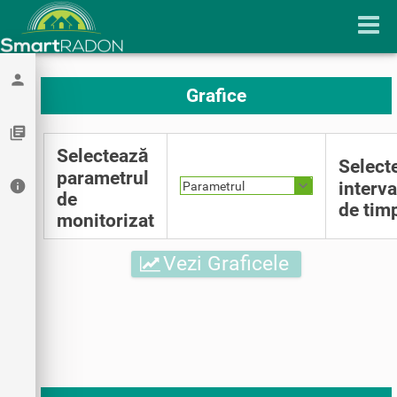
person
Grafice
library_books
Selectează
Select
parametrul
info
interva
Parametrul
de
de tim
monitorizat
Vezi Graficele