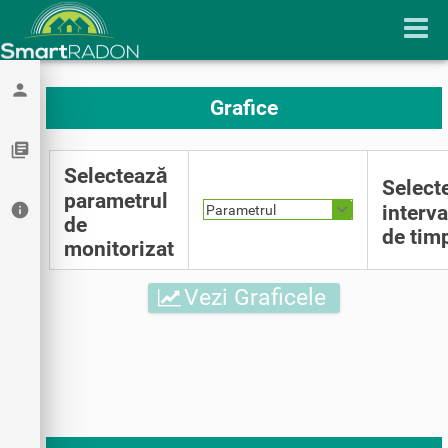
person
Grafice
library_books
Selectează
Select
parametrul
info
interva
Parametrul
de
de tim
monitorizat
Vezi Graficele