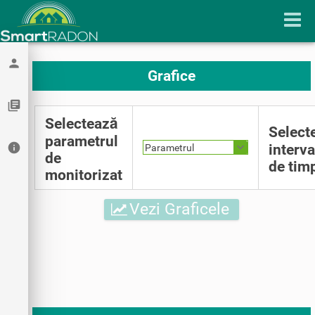
person
Grafice
library_books
Selectează
Select
parametrul
info
interva
Parametrul
de
de tim
monitorizat
Vezi Graficele