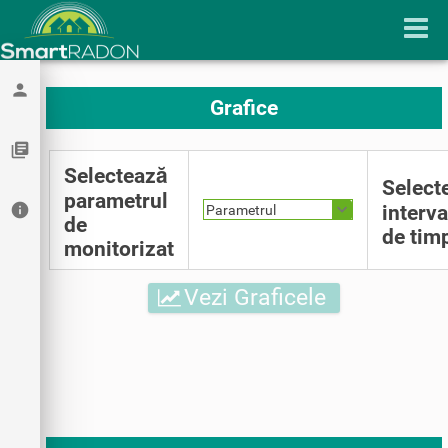
person
Grafice
library_books
Selectează
Select
parametrul
info
interva
Parametrul
de
de tim
monitorizat
Vezi Graficele