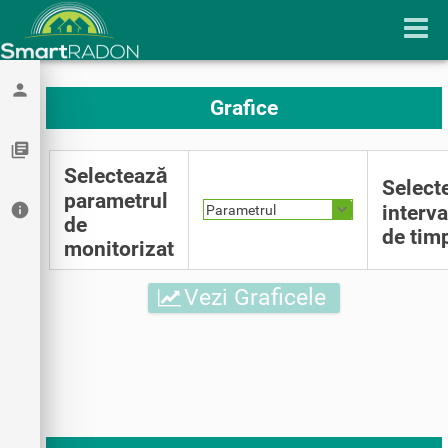
person
Grafice
library_books
Selectează
Select
parametrul
info
interva
Parametrul
de
de tim
monitorizat
Vezi Graficele