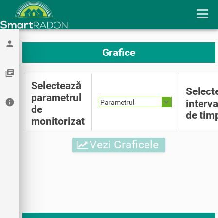
person
Grafice
library_books
Selectează
Select
parametrul
info
interva
Parametrul
de
de tim
monitorizat
Vezi Graficele