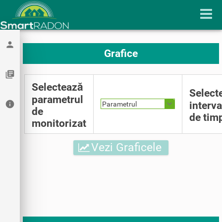
person
Grafice
library_books
Selectează
Select
parametrul
info
interva
Parametrul
de
de tim
monitorizat
Vezi Graficele