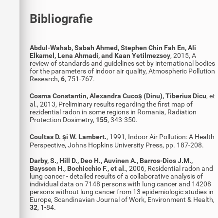
Bibliografie
Abdul-Wahab, Sabah Ahmed, Stephen Chin Fah En, Ali
Elkamel, Lena Ahmadi, and Kaan Yetilmezsoy
, 2015, A
review of standards and guidelines set by international bodies
for the parameters of indoor air quality, Atmospheric Pollution
Research,
6
, 751-767.
Cosma Constantin, Alexandra Cucoș (Dinu), Tiberius Dicu
, et
al., 2013, Preliminary results regarding the first map of
rezidential radon in some regions in Romania, Radiation
Protection Dosimetry,
155
, 343-350.
Coultas D. și W. Lambert.
, 1991, Indoor Air Pollution: A Health
Perspective, Johns Hopkins University Press, pp. 187-208.
Darby, S., Hill D., Deo H., Auvinen A., Barros-Dios J.M.,
Baysson H., Bochicchio F., et al.
, 2006, Residential radon and
lung cancer - detailed results of a collaborative analysis of
individual data on 7148 persons with lung cancer and 14208
persons without lung cancer from 13 epidemiologic studies in
Europe, Scandinavian Journal of Work, Environment & Health,
32
, 1-84.