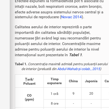
Efectele expunerii la formaldehidă pot fi asociate cu
iritații nazale, boli respiratorii cronice, astm bronșic,
efecte adverse asupra sistemului nervos central și a
sistemului de reproducere (
Novac 2014
).
Calitatea aerului de interior reprezintă o parte
importantă din calitatea sănătății populației,
numeroase ţări având legi sau recomandări pentru
poluanții aerului de interior. Concentrațiile maxime
admise pentru poluanții aerului de interior la nivel
internațional sunt prezentate în
Tabel 1
.
Tabel 1.
Concentrația maximă admisă pentru poluanții aerului
de interior (preluată din
Abdul-Wahab și colab., 2015
)
Timp
Țară/
China
Japonia
Ca
expunere
Poluant
9
20
1 oră
CO
(ppm)
8 ore
-
-