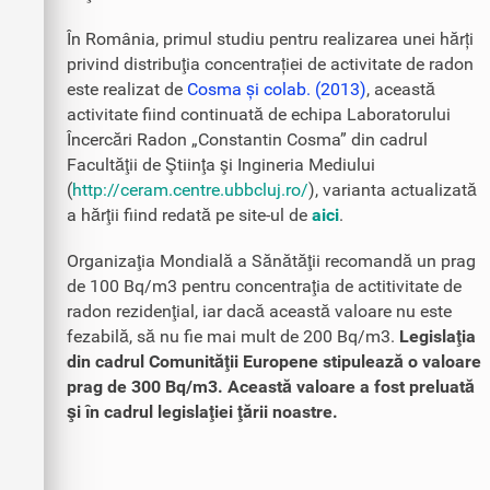
În România, primul studiu pentru realizarea unei hărți
privind distribuţia concentrației de activitate de radon
este realizat de
Cosma și colab. (2013)
, această
activitate fiind continuată de echipa Laboratorului
Încercări Radon „Constantin Cosma” din cadrul
Facultăţii de Ştiinţa şi Ingineria Mediului
(
http://ceram.centre.ubbcluj.ro/
), varianta actualizată
a hărţii fiind redată pe site-ul de
aici
.
Organizaţia Mondială a Sănătăţii recomandă un prag
de 100 Bq/m3 pentru concentraţia de actitivitate de
radon rezidenţial, iar dacă această valoare nu este
fezabilă, să nu fie mai mult de 200 Bq/m3.
Legislaţia
din cadrul Comunităţii Europene stipulează o valoare
prag de 300 Bq/m3. Această valoare a fost preluată
şi în cadrul legislaţiei ţării noastre.