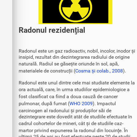
Radonul rezidenţial
Radonul este un gaz radioactiv, nobil, incolor, inodor și
insipid, rezultat din dezintegrarea radiului de origine
naturală. Radiul se găsește oriunde în sol, apă,
materialele de construcții (
Cosma și colab., 2008
).
Radonul este unul dintre cele mai studiate elemente la
ora actuală, care, în urma studiilor epidemiologice a
fost clasificat ca fiind a doua cauză de cancer
pulmonar, după fumat (
WHO 2009
). Impactul
carcinogen al radonului și produșilor săi de
dezintegrare este dovedit atât de studiile efectuate în
cadrul cohortelor de mineri, cât și de studiile caz-
martor privind expunerea la radonul din locuinţe. În
ultimii 25 de ani au fost efectuate peste 20 de studii