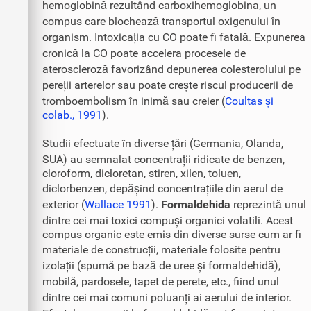
hemoglobină rezultând carboxihemoglobina, un
compus care blochează transportul oxigenului în
organism. Intoxicația cu CO poate fi fatală. Expunerea
cronică la CO poate accelera procesele de
ateroscleroză favorizând depunerea colesterolului pe
pereții arterelor sau poate crește riscul producerii de
tromboembolism în inimă sau creier (
Coultas și
colab., 1991
).
Studii efectuate în diverse țări (Germania, Olanda,
SUA) au semnalat concentrații ridicate de benzen,
cloroform, dicloretan, stiren, xilen, toluen,
diclorbenzen, depășind concentrațiile din aerul de
exterior (
Wallace 1991
).
Formaldehida
reprezintă unul
dintre cei mai toxici compuși organici volatili. Acest
compus organic este emis din diverse surse cum ar fi
materiale de construcții, materiale folosite pentru
izolații (spumă pe bază de uree și formaldehidă),
mobilă, pardosele, tapet de perete, etc., fiind unul
dintre cei mai comuni poluanți ai aerului de interior.