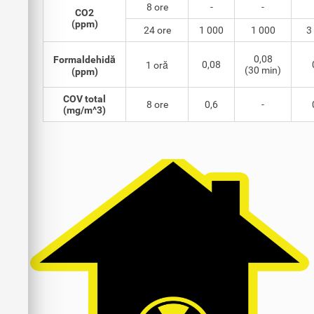
8 ore
-
-
CO2
(ppm)
24 ore
1 000
1 000
3
0,08
Formaldehidă
0,08
1 oră
(30 min)
(ppm)
COV total
8 ore
0,6
-
(mg/m^3)