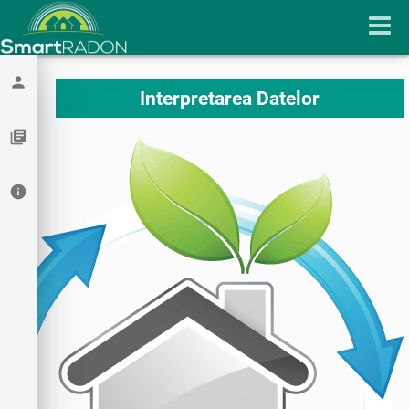
person
Interpretarea Datelor
library_books
info