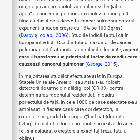
majore privind impactul radonului rezidențial în
apariția cancerului pulmonar, concluzia principală
fiind că riscul de a dezvolta cancer pulmonar datorat
expunerii la radon crește cu 16% pe 100 Bq/m3
(
Darby și colab., 2006
). Studiile indică faptul că în
Europa între 8 și 15% din totalul cazurilor de cancer
pulmonar pot fi atribuite radonului din locuințe,
aspect
care îl transformă în principalul factor de mediu care
cauzează cancerul pulmonar
(
George, 2015
).
În majoritatea studiilor efectuate atât în Europa,
Statele Unite ale Americii sau Asia s-au folosit
detectorii de urme din alildiglicol (CR-39) pentru
determinarea radonului rezidențial. În cadrul
poriectului de faţă, în cele 1000 de case selectate s-au
amplasat în fiecare casă câte doi detectori, în
camerele cu gradul de ocupanţă ridicat (dormitor,
living), în cadrul a două campanii succesive. În acest
fel, s-a asigurat o creştere a exactităţii rezultatului
obţinut.