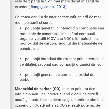
este de 2 până la 5 ori mai mare decât în aerul de
exterior (
Jiang și colab., 2013
).
Calitatea aerului de interior este influențată de mai
mulți poluanți și surse:
poluanții generați în interior din combustie sau
materiale de construcții, incluzând compușii
organici volatili (COV sau VOC), formaldehida,
monoxidul de carbon, radonul din materialele de
construcție;
poluanții introduși din exterior prin intermediul
ventilației: radonul sau compuşii organici din sol;
poluanții generați de oameni: dioxidul de
carbon.
Monoxidul de carbon (CO)
este un poluant des
întâlnit în aerul de interior având o acțiune toxică
acută și poate fi considerat ca și un antimetabolit al
oxigenului. Odată inhalat, CO se leagă puternic de