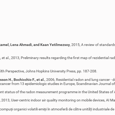
kamel, Lena Ahmadi, and Kaan Yetilmezsoy
, 2015, A review of standard
u
, et al., 2013, Preliminary results regarding the first map of rezidential
ealth Perspective, Johns Hopkins University Press, pp. 187-208.
sson H., Bochicchio F., et al.
, 2006, Residential radon and lung cancer - d
cancer from 13 epidemiologic studies in Europe, Scandinavian Journal o
sent status of the radon measurement programme in the United States of 
, 2013, User-centric indoor air quality monitoring on mobile devices, AI M
a compuși organici volatili emiși în atmosferă de către unități industriale 