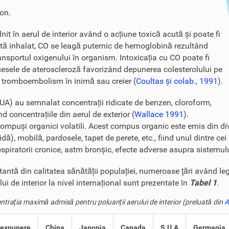
bon.
nit în aerul de interior având o acțiune toxică acută și poate fi
ată inhalat, CO se leagă puternic de hemoglobină rezultând
portul oxigenului în organism. Intoxicația cu CO poate fi
cesele de ateroscleroză favorizând depunerea colesterolului pe
de tromboembolism în inimă sau creier (
Coultas și colab., 1991
).
SUA) au semnalat concentrații ridicate de benzen, cloroform,
nd concentrațiile din aerul de exterior (
Wallace 1991
).
compuși organici volatili. Acest compus organic este emis din div
), mobilă, pardosele, tapet de perete, etc., fiind unul dintre cei 
 respiratorii cronice, astm bronșic, efecte adverse asupra sistemul
rtantă din calitatea sănătății populației, numeroase ţări având le
i de interior la nivel internațional sunt prezentate în
Tabel 1
.
trația maximă admisă pentru poluanții aerului de interior (preluată din
A
 expunere
China
Japonia
Canada
S.U.A
Germania