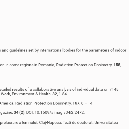
s and guidelines set by international bodies for the parameters of indoor
 radon in some regions in Romania, Radiation Protection Dosimetry,
155
,
etailed results of a collaborative analysis of individual data on 7148
f Work, Environment & Health,
32
, 1-84.
America, Radiation Protection Dosimetry,
167
, 8 – 14.
agazine,
34 (2)
, DOI: 10.1609/aimag.v34i2.2472.
de prelucrare a lemnului. Cluj-Napoca: Teză de doctorat, Universitatea