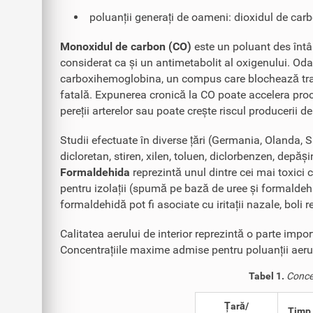
poluanții generați de oameni: dioxidul de car
Monoxidul de carbon (CO)
este un poluant des întâl
considerat ca și un antimetabolit al oxigenului. Od
carboxihemoglobina, un compus care blochează trans
fatală. Expunerea cronică la CO poate accelera pro
pereții arterelor sau poate crește riscul producerii 
Studii efectuate în diverse țări (Germania, Olanda, 
dicloretan, stiren, xilen, toluen, diclorbenzen, depăși
Formaldehida
reprezintă unul dintre cei mai toxici 
pentru izolații (spumă pe bază de uree și formaldehidă
formaldehidă pot fi asociate cu iritații nazale, boli
Calitatea aerului de interior reprezintă o parte impo
Concentrațiile maxime admise pentru poluanții aerulu
Tabel 1.
Concen
Țară/
Timp