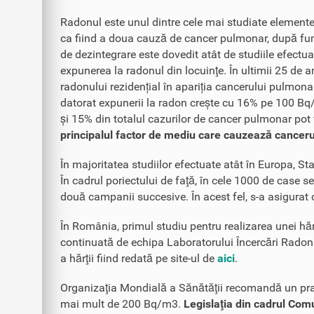
Radonul este unul dintre cele mai studiate elemente 
ca fiind a doua cauză de cancer pulmonar, după fu
de dezintegrare este dovedit atât de studiile efectuat
expunerea la radonul din locuinţe. În ultimii 25 de 
radonului rezidențial în apariția cancerului pulmona
datorat expunerii la radon crește cu 16% pe 100 Bq
și 15% din totalul cazurilor de cancer pulmonar pot f
principalul factor de mediu care cauzează cance
În majoritatea studiilor efectuate atât în Europa, St
În cadrul poriectului de faţă, în cele 1000 de case s
două campanii succesive. În acest fel, s-a asigurat o 
În România, primul studiu pentru realizarea unei hărț
continuată de echipa Laboratorului Încercări Radon „
a hărţii fiind redată pe site-ul de
aici
.
Organizaţia Mondială a Sănătăţii recomandă un prag 
mai mult de 200 Bq/m3.
Legislaţia din cadrul Comu