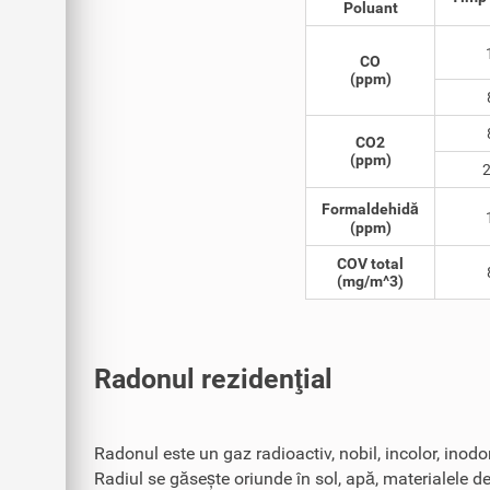
Poluant
CO
(ppm)
CO2
(ppm)
2
Formaldehidă
(ppm)
COV total
(mg/m^3)
Radonul rezidenţial
Radonul este un gaz radioactiv, nobil, incolor, inodor
Radiul se găsește oriunde în sol, apă, materialele de 