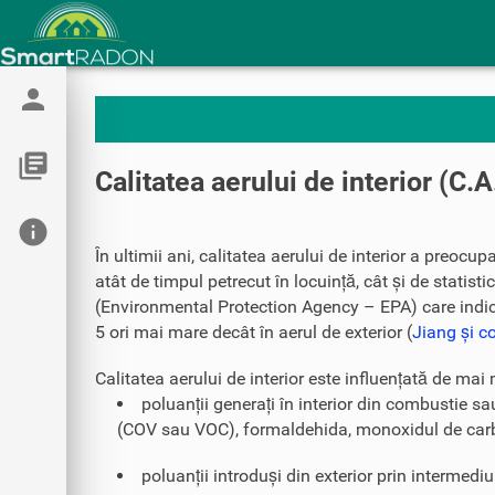
person
library_books
Calitatea aerului de interior (C.A
info
În ultimii ani, calitatea aerului de interior a preocupa
atât de timpul petrecut în locuință, cât și de statist
(Environmental Protection Agency – EPA) care indică 
5 ori mai mare decât în aerul de exterior (
Jiang și c
Calitatea aerului de interior este influențată de mai 
poluanții generați în interior din combustie sa
(COV sau VOC), formaldehida, monoxidul de carbo
poluanții introduși din exterior prin intermediu