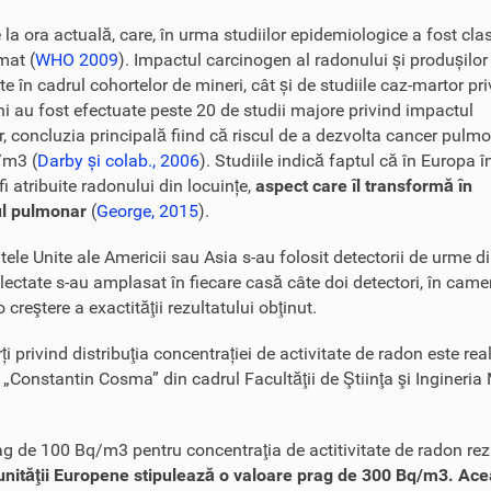
la ora actuală, care, în urma studiilor epidemiologice a fost clas
mat (
WHO 2009
). Impactul carcinogen al radonului și produșilor
e în cadrul cohortelor de mineri, cât și de studiile caz-martor pr
ani au fost efectuate peste 20 de studii majore privind impactul
r, concluzia principală fiind că riscul de a dezvolta cancer pulm
/m3 (
Darby și colab., 2006
). Studiile indică faptul că în Europa î
i atribuite radonului din locuințe,
aspect care îl transformă în
rul pulmonar
(
George, 2015
).
atele Unite ale Americii sau Asia s-au folosit detectorii de urme d
electate s-au amplasat în fiecare casă câte doi detectori, în camer
creştere a exactităţii rezultatului obţinut.
i privind distribuţia concentrației de activitate de radon este rea
Constantin Cosma” din cadrul Facultăţii de Ştiinţa şi Ingineria 
de 100 Bq/m3 pentru concentraţia de actitivitate de radon rezide
nităţii Europene stipulează o valoare prag de 300 Bq/m3. Această