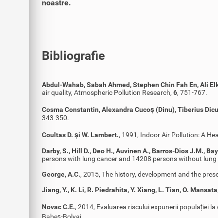
noastre.
Bibliografie
Abdul-Wahab, Sabah Ahmed, Stephen Chin Fah En, Ali El
air quality, Atmospheric Pollution Research,
6
, 751-767.
Cosma Constantin, Alexandra Cucoș (Dinu), Tiberius Dic
343-350.
Coultas D. și W. Lambert.
, 1991, Indoor Air Pollution: A H
Darby, S., Hill D., Deo H., Auvinen A., Barros-Dios J.M., Bay
persons with lung cancer and 14208 persons without lung 
George, A.C.
, 2015, The history, development and the pre
Jiang, Y., K. Li, R. Piedrahita, Y. Xiang, L. Tian, O. Mansata
Novac C.E.
, 2014, Evaluarea riscului expunerii populației l
Babeș-Bolyai.