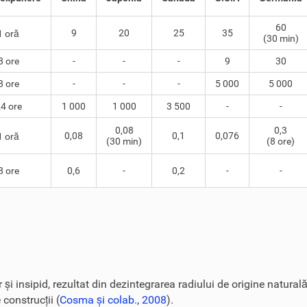
60
9
20
25
35
1 oră
(30 min)
8 ore
-
-
-
9
30
8 ore
-
-
-
5 000
5 000
4 ore
1 000
1 000
3 500
-
-
0,08
0,3
0,08
0,1
0,076
1 oră
(30 min)
(8 ore)
8 ore
0,6
-
0,2
-
-
 și insipid, rezultat din dezintegrarea radiului de origine naturală
construcții (
Cosma și colab., 2008
).