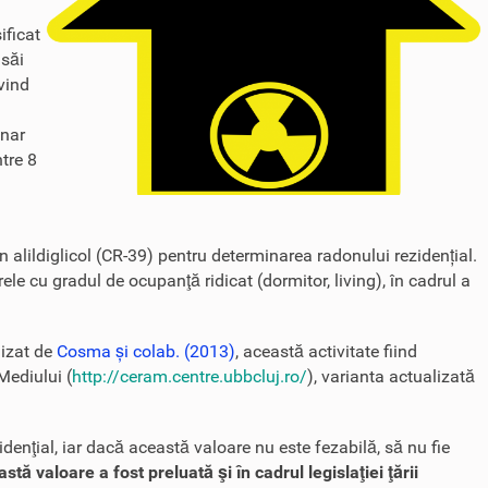
ificat
 săi
ivind
onar
ntre 8
in alildiglicol (CR-39) pentru determinarea radonului rezidențial.
ele cu gradul de ocupanţă ridicat (dormitor, living), în cadrul a
lizat de
Cosma și colab. (2013)
, această activitate fiind
Mediului (
http://ceram.centre.ubbcluj.ro/
), varianta actualizată
nţial, iar dacă această valoare nu este fezabilă, să nu fie
 valoare a fost preluată şi în cadrul legislaţiei ţării