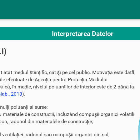
Interpretarea Datelor
.I)
t atât mediul științific, cât și pe cel public. Motivația este dată
icile efectuate de Agenția pentru Protecția Mediului
că, în medie, nivelul poluanților de interior este de 2 până la
olab., 2013
).
mulți poluanți și surse:
u materiale de construcții, incluzând compușii organici volatili
n, radonul din materialele de construcție;
l ventilației: radonul sau compuşii organici din sol;