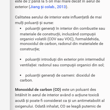
este de 2 până la 5 ori mai mare decât în aerul de
exterior (
Jiang și colab., 2013
).
Calitatea aerului de interior este influențată de mai
mulți poluanți și surse:
poluanții generați în interior din combustie sau
materiale de construcții, incluzând compușii
organici volatili (COV sau VOC), formaldehida,
monoxidul de carbon, radonul din materialele de
construcție;
poluanții introduși din exterior prin intermediul
ventilației: radonul sau compuşii organici din sol;
poluanții generați de oameni: dioxidul de
carbon.
Monoxidul de carbon (CO)
este un poluant des
întâlnit în aerul de interior având o acțiune toxică
acută și poate fi considerat ca și un antimetabolit al
oxigenului. Odată inhalat, CO se leagă puternic de