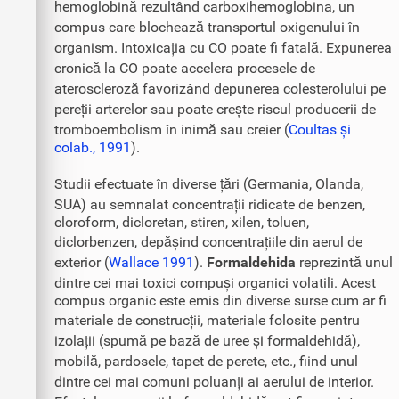
hemoglobină rezultând carboxihemoglobina, un
compus care blochează transportul oxigenului în
organism. Intoxicația cu CO poate fi fatală. Expunerea
cronică la CO poate accelera procesele de
ateroscleroză favorizând depunerea colesterolului pe
pereții arterelor sau poate crește riscul producerii de
tromboembolism în inimă sau creier (
Coultas și
colab., 1991
).
Studii efectuate în diverse țări (Germania, Olanda,
SUA) au semnalat concentrații ridicate de benzen,
cloroform, dicloretan, stiren, xilen, toluen,
diclorbenzen, depășind concentrațiile din aerul de
exterior (
Wallace 1991
).
Formaldehida
reprezintă unul
dintre cei mai toxici compuși organici volatili. Acest
compus organic este emis din diverse surse cum ar fi
materiale de construcții, materiale folosite pentru
izolații (spumă pe bază de uree și formaldehidă),
mobilă, pardosele, tapet de perete, etc., fiind unul
dintre cei mai comuni poluanți ai aerului de interior.