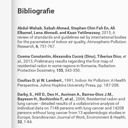
Bibliografie
Abdul-Wahab, Sabah Ahmed, Stephen Chin Fah En, Ali
Elkamel, Lena Ahmadi, and Kaan Yetilmezsoy
, 2015, A
review of standards and guidelines set by international bodies
for the parameters of indoor air quality, Atmospheric Pollution
Research,
6
, 751-767.
Cosma Constantin, Alexandra Cucoș (Dinu), Tiberius Dicu
, et
al., 2013, Preliminary results regarding the first map of
rezidential radon in some regions in Romania, Radiation
Protection Dosimetry,
155
, 343-350.
Coultas D. și W. Lambert.
, 1991, Indoor Air Pollution: A Health
Perspective, Johns Hopkins University Press, pp. 187-208.
Darby, S., Hill D., Deo H., Auvinen A., Barros-Dios J.M.,
Baysson H., Bochicchio F., et al.
, 2006, Residential radon and
lung cancer - detailed results of a collaborative analysis of
individual data on 7148 persons with lung cancer and 14208
persons without lung cancer from 13 epidemiologic studies in
Europe, Scandinavian Journal of Work, Environment & Health,
32
, 1-84.