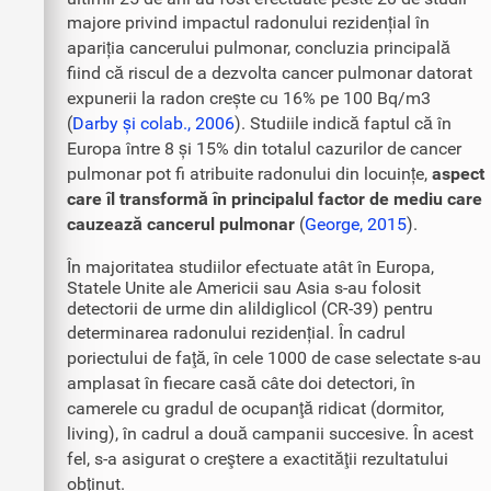
majore privind impactul radonului rezidențial în
apariția cancerului pulmonar, concluzia principală
fiind că riscul de a dezvolta cancer pulmonar datorat
expunerii la radon crește cu 16% pe 100 Bq/m3
(
Darby și colab., 2006
). Studiile indică faptul că în
Europa între 8 și 15% din totalul cazurilor de cancer
pulmonar pot fi atribuite radonului din locuințe,
aspect
care îl transformă în principalul factor de mediu care
cauzează cancerul pulmonar
(
George, 2015
).
În majoritatea studiilor efectuate atât în Europa,
Statele Unite ale Americii sau Asia s-au folosit
detectorii de urme din alildiglicol (CR-39) pentru
determinarea radonului rezidențial. În cadrul
poriectului de faţă, în cele 1000 de case selectate s-au
amplasat în fiecare casă câte doi detectori, în
camerele cu gradul de ocupanţă ridicat (dormitor,
living), în cadrul a două campanii succesive. În acest
fel, s-a asigurat o creştere a exactităţii rezultatului
obţinut.