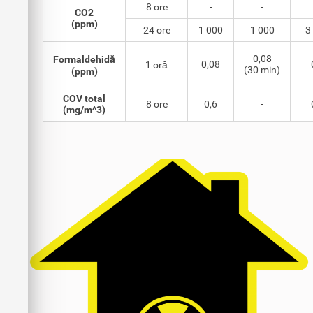
8 ore
-
-
CO2
(ppm)
24 ore
1 000
1 000
3
0,08
Formaldehidă
0,08
1 oră
(30 min)
(ppm)
COV total
8 ore
0,6
-
(mg/m^3)