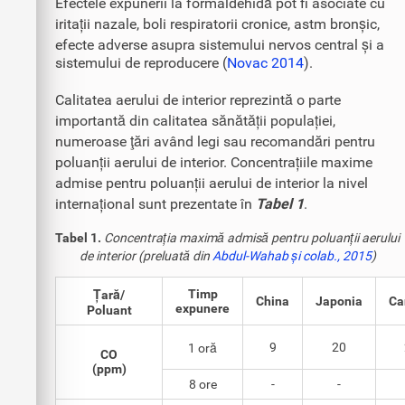
Efectele expunerii la formaldehidă pot fi asociate cu
iritații nazale, boli respiratorii cronice, astm bronșic,
efecte adverse asupra sistemului nervos central și a
sistemului de reproducere (
Novac 2014
).
Calitatea aerului de interior reprezintă o parte
importantă din calitatea sănătății populației,
numeroase ţări având legi sau recomandări pentru
poluanții aerului de interior. Concentrațiile maxime
admise pentru poluanții aerului de interior la nivel
internațional sunt prezentate în
Tabel 1
.
Tabel 1.
Concentrația maximă admisă pentru poluanții aerului
de interior (preluată din
Abdul-Wahab și colab., 2015
)
Timp
Țară/
China
Japonia
Ca
expunere
Poluant
9
20
1 oră
CO
(ppm)
8 ore
-
-