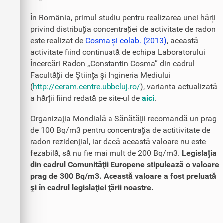
În România, primul studiu pentru realizarea unei hărți
privind distribuţia concentrației de activitate de radon
este realizat de
Cosma și colab. (2013)
, această
activitate fiind continuată de echipa Laboratorului
Încercări Radon „Constantin Cosma” din cadrul
Facultăţii de Ştiinţa şi Ingineria Mediului
(
http://ceram.centre.ubbcluj.ro/
), varianta actualizată
a hărţii fiind redată pe site-ul de
aici
.
Organizaţia Mondială a Sănătăţii recomandă un prag
de 100 Bq/m3 pentru concentraţia de actitivitate de
radon rezidenţial, iar dacă această valoare nu este
fezabilă, să nu fie mai mult de 200 Bq/m3.
Legislaţia
din cadrul Comunităţii Europene stipulează o valoare
prag de 300 Bq/m3. Această valoare a fost preluată
şi în cadrul legislaţiei ţării noastre.