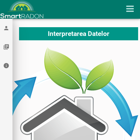
person
Interpretarea Datelor
library_books
info