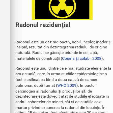
Radonul rezidenţial
Radonul este un gaz radioactiv, nobil, incolor, inodor și
insipid, rezultat din dezintegrarea radiului de origine
naturală. Radiul se găsește oriunde în sol, apă,
materialele de construcții (
Cosma și colab., 2008
).
Radonul este unul dintre cele mai studiate elemente la
ora actuală, care, în urma studiilor epidemiologice a
fost clasificat ca fiind a doua cauză de cancer
pulmonar, după fumat (
WHO 2009
). Impactul
carcinogen al radonului și produșilor săi de
dezintegrare este dovedit atât de studiile efectuate în
cadrul cohortelor de mineri, cât și de studiile caz-
martor privind expunerea la radonul din locuinţe. În
ultimii 25 de ani au fost efectuate peste 20 de studii