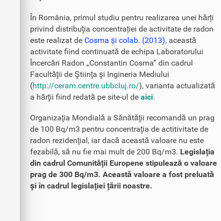
În România, primul studiu pentru realizarea unei hărți
privind distribuţia concentrației de activitate de radon
este realizat de
Cosma și colab. (2013)
, această
activitate fiind continuată de echipa Laboratorului
Încercări Radon „Constantin Cosma” din cadrul
Facultăţii de Ştiinţa şi Ingineria Mediului
(
http://ceram.centre.ubbcluj.ro/
), varianta actualizată
a hărţii fiind redată pe site-ul de
aici
.
Organizaţia Mondială a Sănătăţii recomandă un prag
de 100 Bq/m3 pentru concentraţia de actitivitate de
radon rezidenţial, iar dacă această valoare nu este
fezabilă, să nu fie mai mult de 200 Bq/m3.
Legislaţia
din cadrul Comunităţii Europene stipulează o valoare
prag de 300 Bq/m3. Această valoare a fost preluată
şi în cadrul legislaţiei ţării noastre.