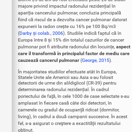
majore privind impactul radonului rezidențial în
apariția cancerului pulmonar, concluzia principală
fiind că riscul de a dezvolta cancer pulmonar datorat
expunerii la radon crește cu 16% pe 100 Bq/m3
(
Darby și colab., 2006
). Studiile indică faptul că în
Europa între 8 și 15% din totalul cazurilor de cancer
pulmonar pot fi atribuite radonului din locuințe,
aspect
care îl transformă în principalul factor de mediu care
cauzează cancerul pulmonar
(
George, 2015
).
În majoritatea studiilor efectuate atât în Europa,
Statele Unite ale Americii sau Asia s-au folosit
detectorii de urme din alildiglicol (CR-39) pentru
determinarea radonului rezidențial. În cadrul
poriectului de faţă, în cele 1000 de case selectate s-au
amplasat în fiecare casă câte doi detectori, în
camerele cu gradul de ocupanţă ridicat (dormitor,
living), în cadrul a două campanii succesive. În acest
fel, s-a asigurat o creştere a exactităţii rezultatului
obţinut.