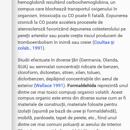
hemoglobină rezultând carboxihemoglobina, un
compus care blochează transportul oxigenului în
organism. Intoxicația cu CO poate fi fatală. Expunerea
cronică la CO poate accelera procesele de
ateroscleroză favorizând depunerea colesterolului pe
pereții arterelor sau poate crește riscul producerii de
tromboembolism în inimă sau creier (
Coultas și
colab., 1991
).
Studii efectuate în diverse țări (Germania, Olanda,
SUA) au semnalat concentrații ridicate de benzen,
cloroform, dicloretan, stiren, xilen, toluen,
diclorbenzen, depășind concentrațiile din aerul de
exterior (
Wallace 1991
).
Formaldehida
reprezintă unul
dintre cei mai toxici compuși organici volatili. Acest
compus organic este emis din diverse surse cum ar fi
materiale de construcții, materiale folosite pentru
izolații (spumă pe bază de uree și formaldehidă),
mobilă, pardosele, tapet de perete, etc., fiind unul
dintre cei mai comuni poluanți ai aerului de interior.