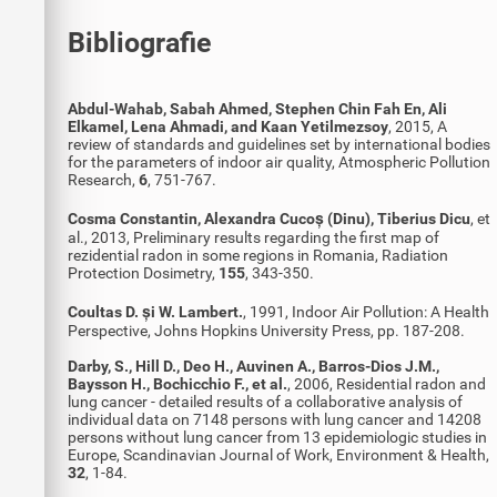
Bibliografie
Abdul-Wahab, Sabah Ahmed, Stephen Chin Fah En, Ali
Elkamel, Lena Ahmadi, and Kaan Yetilmezsoy
, 2015, A
review of standards and guidelines set by international bodies
for the parameters of indoor air quality, Atmospheric Pollution
Research,
6
, 751-767.
Cosma Constantin, Alexandra Cucoș (Dinu), Tiberius Dicu
, et
al., 2013, Preliminary results regarding the first map of
rezidential radon in some regions in Romania, Radiation
Protection Dosimetry,
155
, 343-350.
Coultas D. și W. Lambert.
, 1991, Indoor Air Pollution: A Health
Perspective, Johns Hopkins University Press, pp. 187-208.
Darby, S., Hill D., Deo H., Auvinen A., Barros-Dios J.M.,
Baysson H., Bochicchio F., et al.
, 2006, Residential radon and
lung cancer - detailed results of a collaborative analysis of
individual data on 7148 persons with lung cancer and 14208
persons without lung cancer from 13 epidemiologic studies in
Europe, Scandinavian Journal of Work, Environment & Health,
32
, 1-84.