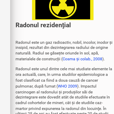
Radonul rezidenţial
Radonul este un gaz radioactiv, nobil, incolor, inodor și
insipid, rezultat din dezintegrarea radiului de origine
naturală. Radiul se găsește oriunde în sol, apă,
materialele de construcții (
Cosma și colab., 2008
).
Radonul este unul dintre cele mai studiate elemente la
ora actuală, care, în urma studiilor epidemiologice a
fost clasificat ca fiind a doua cauză de cancer
pulmonar, după fumat (
WHO 2009
). Impactul
carcinogen al radonului și produșilor săi de
dezintegrare este dovedit atât de studiile efectuate în
cadrul cohortelor de mineri, cât și de studiile caz-
martor privind expunerea la radonul din locuinţe. În
ultimii 25 de ani au fost efectuate peste 20 de studii