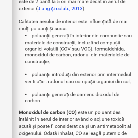
este de 2 până la 5 ori mai mare decât în aerul de
exterior (
Jiang și colab., 2013
).
Calitatea aerului de interior este influențată de mai
mulți poluanți și surse:
poluanții generați în interior din combustie sau
materiale de construcții, incluzând compușii
organici volatili (COV sau VOC), formaldehida,
monoxidul de carbon, radonul din materialele de
construcție;
poluanții introduși din exterior prin intermediul
ventilației: radonul sau compuşii organici din sol;
poluanții generați de oameni: dioxidul de
carbon.
Monoxidul de carbon (CO)
este un poluant des
întâlnit în aerul de interior având o acțiune toxică
acută și poate fi considerat ca și un antimetabolit al
oxigenului. Odată inhalat, CO se leagă puternic de