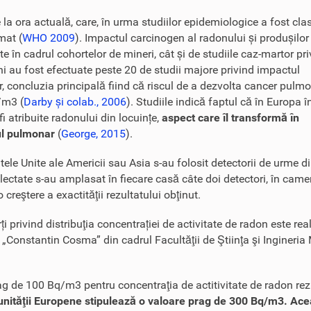
la ora actuală, care, în urma studiilor epidemiologice a fost clas
mat (
WHO 2009
). Impactul carcinogen al radonului și produșilor
e în cadrul cohortelor de mineri, cât și de studiile caz-martor pr
ani au fost efectuate peste 20 de studii majore privind impactul
r, concluzia principală fiind că riscul de a dezvolta cancer pulm
/m3 (
Darby și colab., 2006
). Studiile indică faptul că în Europa î
i atribuite radonului din locuințe,
aspect care îl transformă în
rul pulmonar
(
George, 2015
).
atele Unite ale Americii sau Asia s-au folosit detectorii de urme d
electate s-au amplasat în fiecare casă câte doi detectori, în camer
creştere a exactităţii rezultatului obţinut.
i privind distribuţia concentrației de activitate de radon este rea
Constantin Cosma” din cadrul Facultăţii de Ştiinţa şi Ingineria 
de 100 Bq/m3 pentru concentraţia de actitivitate de radon rezide
nităţii Europene stipulează o valoare prag de 300 Bq/m3. Această