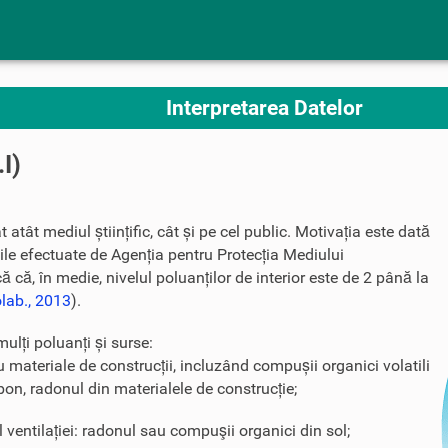
Interpretarea Datelor
.I)
t atât mediul științific, cât și pe cel public. Motivația este dată
icile efectuate de Agenția pentru Protecția Mediului
că, în medie, nivelul poluanților de interior este de 2 până la
olab., 2013
).
mulți poluanți și surse:
u materiale de construcții, incluzând compușii organici volatili
n, radonul din materialele de construcție;
l ventilației: radonul sau compuşii organici din sol;