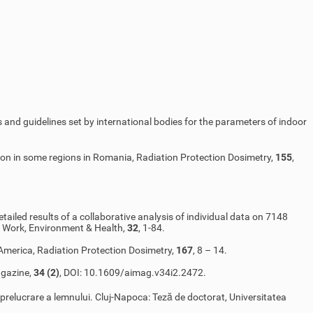
s and guidelines set by international bodies for the parameters of indoor
 radon in some regions in Romania, Radiation Protection Dosimetry,
155
,
etailed results of a collaborative analysis of individual data on 7148
f Work, Environment & Health,
32
, 1-84.
America, Radiation Protection Dosimetry,
167
, 8 – 14.
agazine,
34 (2)
, DOI: 10.1609/aimag.v34i2.2472.
de prelucrare a lemnului. Cluj-Napoca: Teză de doctorat, Universitatea