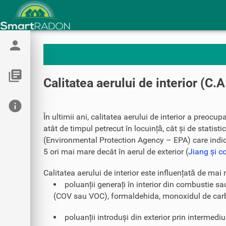
person
library_books
Calitatea aerului de interior (C.A
info
În ultimii ani, calitatea aerului de interior a preocupa
atât de timpul petrecut în locuință, cât și de statist
(Environmental Protection Agency – EPA) care indică 
5 ori mai mare decât în aerul de exterior (
Jiang și c
Calitatea aerului de interior este influențată de mai 
poluanții generați în interior din combustie sa
(COV sau VOC), formaldehida, monoxidul de carbo
poluanții introduși din exterior prin intermediu