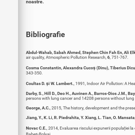
noastre.
Bibliografie
Abdul-Wahab, Sabah Ahmed, Stephen Chin Fah En, Ali El
air quality, Atmospheric Pollution Research,
6
, 751-767.
Cosma Constantin, Alexandra Cucoș (Dinu), Tiberius Dic
343-350.
Coultas D. și W. Lambert.
, 1991, Indoor Air Pollution: A H
Darby, S., Hill D., Deo H., Auvinen A., Barros-Dios J.M., Bay
persons with lung cancer and 14208 persons without lung 
George, A.C.
, 2015, The history, development and the pre
Jiang, Y., K. Li, R. Piedrahita, Y. Xiang, L. Tian, O. Mansata
Novac C.E.
, 2014, Evaluarea riscului expunerii populației l
Babeș-Bolyai.