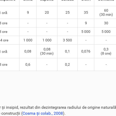
60
9
20
25
35
1 oră
(30 min)
8 ore
-
-
-
9
30
8 ore
-
-
-
5 000
5 000
4 ore
1 000
1 000
3 500
-
-
0,08
0,3
0,08
0,1
0,076
1 oră
(30 min)
(8 ore)
8 ore
0,6
-
0,2
-
-
 și insipid, rezultat din dezintegrarea radiului de origine naturală
construcții (
Cosma și colab., 2008
).