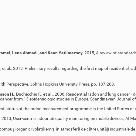
kamel, Lena Ahmadi, and Kaan Yetilmezsoy
, 2015, A review of standard
u
, et al., 2013, Preliminary results regarding the first map of rezidential
ealth Perspective, Johns Hopkins University Press, pp. 187-208.
sson H., Bochicchio F., et al.
, 2006, Residential radon and lung cancer - d
cancer from 13 epidemiologic studies in Europe, Scandinavian Journal o
sent status of the radon measurement programme in the United States of 
, 2013, User-centric indoor air quality monitoring on mobile devices, AI M
a compuși organici volatili emiși în atmosferă de către unități industriale 