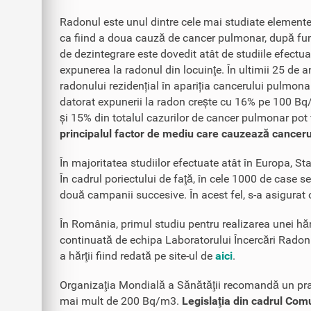
Radonul este unul dintre cele mai studiate elemente 
ca fiind a doua cauză de cancer pulmonar, după fu
de dezintegrare este dovedit atât de studiile efectuat
expunerea la radonul din locuinţe. În ultimii 25 de 
radonului rezidențial în apariția cancerului pulmona
datorat expunerii la radon crește cu 16% pe 100 Bq
și 15% din totalul cazurilor de cancer pulmonar pot f
principalul factor de mediu care cauzează cance
În majoritatea studiilor efectuate atât în Europa, St
În cadrul poriectului de faţă, în cele 1000 de case s
două campanii succesive. În acest fel, s-a asigurat o 
În România, primul studiu pentru realizarea unei hărț
continuată de echipa Laboratorului Încercări Radon „
a hărţii fiind redată pe site-ul de
aici
.
Organizaţia Mondială a Sănătăţii recomandă un prag 
mai mult de 200 Bq/m3.
Legislaţia din cadrul Comu