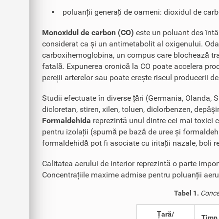
poluanții generați de oameni: dioxidul de car
Monoxidul de carbon (CO)
este un poluant des întâl
considerat ca și un antimetabolit al oxigenului. Od
carboxihemoglobina, un compus care blochează trans
fatală. Expunerea cronică la CO poate accelera pro
pereții arterelor sau poate crește riscul producerii 
Studii efectuate în diverse țări (Germania, Olanda, 
dicloretan, stiren, xilen, toluen, diclorbenzen, depăși
Formaldehida
reprezintă unul dintre cei mai toxici 
pentru izolații (spumă pe bază de uree și formaldehidă
formaldehidă pot fi asociate cu iritații nazale, boli
Calitatea aerului de interior reprezintă o parte impo
Concentrațiile maxime admise pentru poluanții aerulu
Tabel 1.
Concen
Țară/
Timp