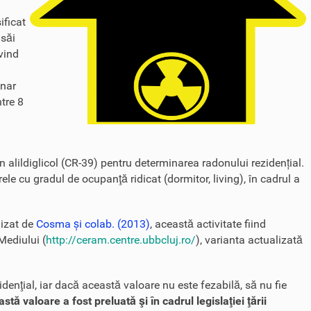
ificat
 săi
ivind
onar
ntre 8
in alildiglicol (CR-39) pentru determinarea radonului rezidențial.
ele cu gradul de ocupanţă ridicat (dormitor, living), în cadrul a
lizat de
Cosma și colab. (2013)
, această activitate fiind
Mediului (
http://ceram.centre.ubbcluj.ro/
), varianta actualizată
nţial, iar dacă această valoare nu este fezabilă, să nu fie
 valoare a fost preluată şi în cadrul legislaţiei ţării