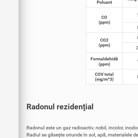
Poluant
CO
(ppm)
CO2
(ppm)
2
Formaldehidă
(ppm)
COV total
(mg/m^3)
Radonul rezidenţial
Radonul este un gaz radioactiv, nobil, incolor, inodor
Radiul se găsește oriunde în sol, apă, materialele de 