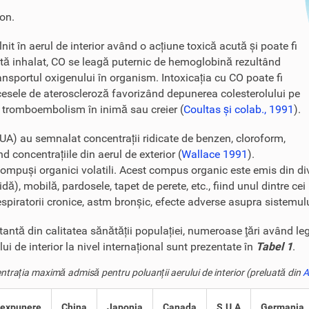
bon.
nit în aerul de interior având o acțiune toxică acută și poate fi
ată inhalat, CO se leagă puternic de hemoglobină rezultând
portul oxigenului în organism. Intoxicația cu CO poate fi
cesele de ateroscleroză favorizând depunerea colesterolului pe
de tromboembolism în inimă sau creier (
Coultas și colab., 1991
).
SUA) au semnalat concentrații ridicate de benzen, cloroform,
nd concentrațiile din aerul de exterior (
Wallace 1991
).
compuși organici volatili. Acest compus organic este emis din div
), mobilă, pardosele, tapet de perete, etc., fiind unul dintre cei 
 respiratorii cronice, astm bronșic, efecte adverse asupra sistemul
rtantă din calitatea sănătății populației, numeroase ţări având le
i de interior la nivel internațional sunt prezentate în
Tabel 1
.
trația maximă admisă pentru poluanții aerului de interior (preluată din
A
 expunere
China
Japonia
Canada
S.U.A
Germania