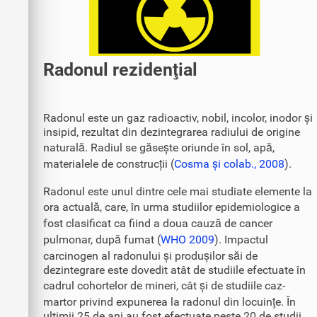
Radonul rezidenţial
Radonul este un gaz radioactiv, nobil, incolor, inodor și
insipid, rezultat din dezintegrarea radiului de origine
naturală. Radiul se găsește oriunde în sol, apă,
materialele de construcții (
Cosma și colab., 2008
).
Radonul este unul dintre cele mai studiate elemente la
ora actuală, care, în urma studiilor epidemiologice a
fost clasificat ca fiind a doua cauză de cancer
pulmonar, după fumat (
WHO 2009
). Impactul
carcinogen al radonului și produșilor săi de
dezintegrare este dovedit atât de studiile efectuate în
cadrul cohortelor de mineri, cât și de studiile caz-
martor privind expunerea la radonul din locuinţe. În
ultimii 25 de ani au fost efectuate peste 20 de studii