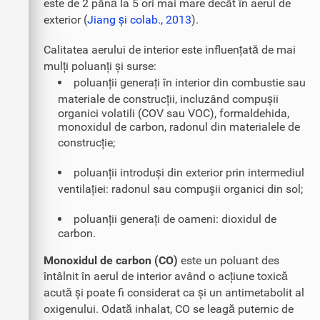
este de 2 până la 5 ori mai mare decât în aerul de
exterior (
Jiang și colab., 2013
).
Calitatea aerului de interior este influențată de mai
mulți poluanți și surse:
poluanții generați în interior din combustie sau
materiale de construcții, incluzând compușii
organici volatili (COV sau VOC), formaldehida,
monoxidul de carbon, radonul din materialele de
construcție;
poluanții introduși din exterior prin intermediul
ventilației: radonul sau compuşii organici din sol;
poluanții generați de oameni: dioxidul de
carbon.
Monoxidul de carbon (CO)
este un poluant des
întâlnit în aerul de interior având o acțiune toxică
acută și poate fi considerat ca și un antimetabolit al
oxigenului. Odată inhalat, CO se leagă puternic de