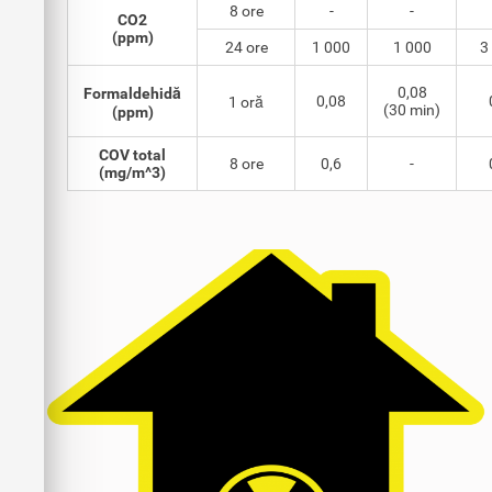
8 ore
-
-
CO2
(ppm)
24 ore
1 000
1 000
3
0,08
Formaldehidă
0,08
1 oră
(30 min)
(ppm)
COV total
8 ore
0,6
-
(mg/m^3)