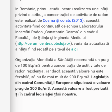
În România, primul studiu pentru realizarea unei hărți
privind distribuţia concentrației de activitate de radon
este realizat de
Cosma și colab. (2013)
, această
activitate fiind continuată de echipa Laboratorului
Încercări Radon „Constantin Cosma” din cadrul
Facultăţii de Ştiinţa şi Ingineria Mediului
(
http://ceram.centre.ubbcluj.ro/
), varianta actualizată
a hărţii fiind redată pe site-ul de
aici
.
Organizaţia Mondială a Sănătăţii recomandă un prag
de 100 Bq/m3 pentru concentraţia de actitivitate de
radon rezidenţial, iar dacă această valoare nu este
fezabilă, să nu fie mai mult de 200 Bq/m3.
Legislaţia
din cadrul Comunităţii Europene stipulează o valoare
prag de 300 Bq/m3. Această valoare a fost preluată
şi în cadrul legislaţiei ţării noastre.