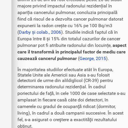
majore privind impactul radonului rezidențial în
apariția cancerului pulmonar, concluzia principală
fiind că riscul de a dezvolta cancer pulmonar datorat
expunerii la radon crește cu 16% pe 100 Bq/m3
(
Darby și colab., 2006
). Studiile indică faptul că în
Europa între 8 și 15% din totalul cazurilor de cancer
pulmonar pot fi atribuite radonului din locuințe,
aspect
care îl transformă în principalul factor de mediu care
cauzează cancerul pulmonar
(
George, 2015
).
În majoritatea studiilor efectuate atât în Europa,
Statele Unite ale Americii sau Asia s-au folosit
detectorii de urme din alildiglicol (CR-39) pentru
determinarea radonului rezidențial. În cadrul
poriectului de faţă, în cele 1000 de case selectate s-au
amplasat în fiecare casă câte doi detectori, în
camerele cu gradul de ocupanţă ridicat (dormitor,
living), în cadrul a două campanii succesive. În acest
fel, s-a asigurat o creştere a exactităţii rezultatului
obţinut.