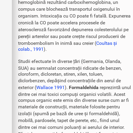
hemoglobină rezultând carboxihemoglobina, un
compus care blochează transportul oxigenului în
organism. Intoxicația cu CO poate fi fatală. Expunerea
cronică la CO poate accelera procesele de
ateroscleroză favorizând depunerea colesterolului pe
pereții arterelor sau poate crește riscul producerii de
tromboembolism în inimă sau creier (
Coultas și
colab., 1991
).
Studii efectuate în diverse țări (Germania, Olanda,
SUA) au semnalat concentrații ridicate de benzen,
cloroform, dicloretan, stiren, xilen, toluen,
diclorbenzen, depășind concentrațiile din aerul de
exterior (
Wallace 1991
).
Formaldehida
reprezintă unul
dintre cei mai toxici compuși organici volatili. Acest
compus organic este emis din diverse surse cum ar fi
materiale de construcții, materiale folosite pentru
izolații (spumă pe bază de uree și formaldehidă),
mobilă, pardosele, tapet de perete, etc., fiind unul
dintre cei mai comuni poluanți ai aerului de interior.