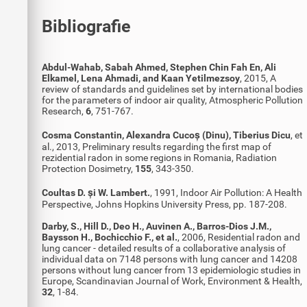
Bibliografie
Abdul-Wahab, Sabah Ahmed, Stephen Chin Fah En, Ali
Elkamel, Lena Ahmadi, and Kaan Yetilmezsoy
, 2015, A
review of standards and guidelines set by international bodies
for the parameters of indoor air quality, Atmospheric Pollution
Research,
6
, 751-767.
Cosma Constantin, Alexandra Cucoș (Dinu), Tiberius Dicu
, et
al., 2013, Preliminary results regarding the first map of
rezidential radon in some regions in Romania, Radiation
Protection Dosimetry,
155
, 343-350.
Coultas D. și W. Lambert.
, 1991, Indoor Air Pollution: A Health
Perspective, Johns Hopkins University Press, pp. 187-208.
Darby, S., Hill D., Deo H., Auvinen A., Barros-Dios J.M.,
Baysson H., Bochicchio F., et al.
, 2006, Residential radon and
lung cancer - detailed results of a collaborative analysis of
individual data on 7148 persons with lung cancer and 14208
persons without lung cancer from 13 epidemiologic studies in
Europe, Scandinavian Journal of Work, Environment & Health,
32
, 1-84.