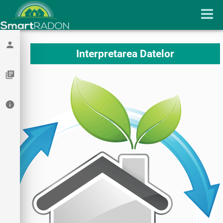
person
Interpretarea Datelor
library_books
info