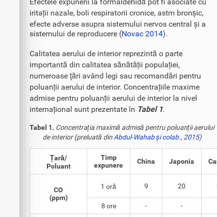
Efectele expunerii la formaldehidă pot fi asociate cu
iritații nazale, boli respiratorii cronice, astm bronșic,
efecte adverse asupra sistemului nervos central și a
sistemului de reproducere (
Novac 2014
).
Calitatea aerului de interior reprezintă o parte
importantă din calitatea sănătății populației,
numeroase ţări având legi sau recomandări pentru
poluanții aerului de interior. Concentrațiile maxime
admise pentru poluanții aerului de interior la nivel
internațional sunt prezentate în
Tabel 1
.
Tabel 1.
Concentrația maximă admisă pentru poluanții aerului
de interior (preluată din
Abdul-Wahab și colab., 2015
)
Timp
Țară/
China
Japonia
Ca
expunere
Poluant
9
20
1 oră
CO
(ppm)
8 ore
-
-