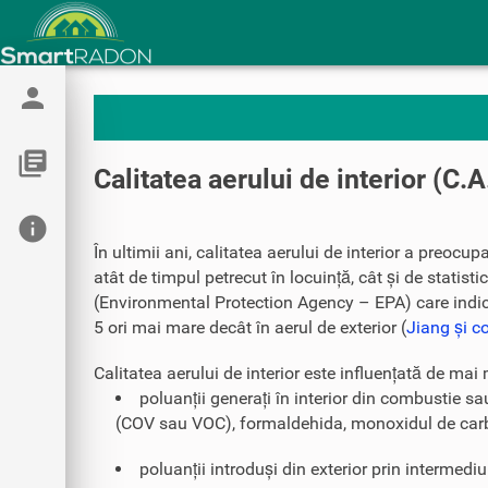
person
library_books
Calitatea aerului de interior (C.A
info
În ultimii ani, calitatea aerului de interior a preocupa
atât de timpul petrecut în locuință, cât și de statist
(Environmental Protection Agency – EPA) care indică 
5 ori mai mare decât în aerul de exterior (
Jiang și c
Calitatea aerului de interior este influențată de mai 
poluanții generați în interior din combustie sa
(COV sau VOC), formaldehida, monoxidul de carbo
poluanții introduși din exterior prin intermediu