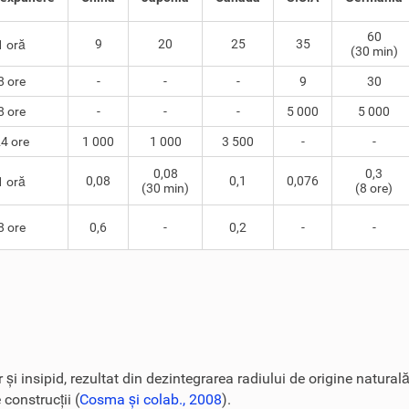
60
9
20
25
35
1 oră
(30 min)
8 ore
-
-
-
9
30
8 ore
-
-
-
5 000
5 000
4 ore
1 000
1 000
3 500
-
-
0,08
0,3
0,08
0,1
0,076
1 oră
(30 min)
(8 ore)
8 ore
0,6
-
0,2
-
-
 și insipid, rezultat din dezintegrarea radiului de origine naturală
construcții (
Cosma și colab., 2008
).