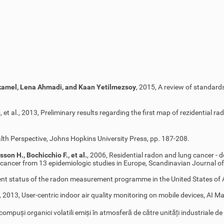
kamel, Lena Ahmadi, and Kaan Yetilmezsoy
, 2015, A review of standard
u
, et al., 2013, Preliminary results regarding the first map of rezidential
ealth Perspective, Johns Hopkins University Press, pp. 187-208.
sson H., Bochicchio F., et al.
, 2006, Residential radon and lung cancer - d
cancer from 13 epidemiologic studies in Europe, Scandinavian Journal o
sent status of the radon measurement programme in the United States of 
, 2013, User-centric indoor air quality monitoring on mobile devices, AI M
a compuși organici volatili emiși în atmosferă de către unități industriale 