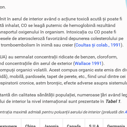
bon.
nit în aerul de interior având o acțiune toxică acută și poate fi
ată inhalat, CO se leagă puternic de hemoglobină rezultând
portul oxigenului în organism. Intoxicația cu CO poate fi
cesele de ateroscleroză favorizând depunerea colesterolului pe
de tromboembolism în inimă sau creier (
Coultas și colab., 1991
).
SUA) au semnalat concentrații ridicate de benzen, cloroform,
nd concentrațiile din aerul de exterior (
Wallace 1991
).
compuși organici volatili. Acest compus organic este emis din div
), mobilă, pardosele, tapet de perete, etc., fiind unul dintre cei 
 respiratorii cronice, astm bronșic, efecte adverse asupra sistemul
rtantă din calitatea sănătății populației, numeroase ţări având le
i de interior la nivel internațional sunt prezentate în
Tabel 1
.
trația maximă admisă pentru poluanții aerului de interior (preluată din
A
 expunere
China
Japonia
Canada
S.U.A
Germania