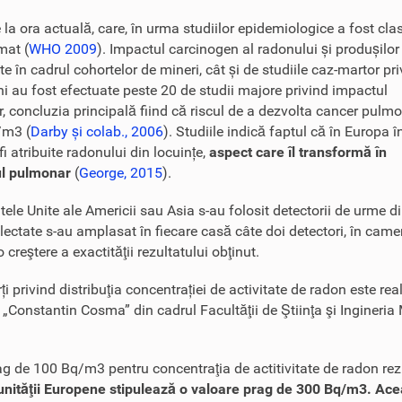
la ora actuală, care, în urma studiilor epidemiologice a fost clas
mat (
WHO 2009
). Impactul carcinogen al radonului și produșilor
e în cadrul cohortelor de mineri, cât și de studiile caz-martor pr
ani au fost efectuate peste 20 de studii majore privind impactul
r, concluzia principală fiind că riscul de a dezvolta cancer pulm
/m3 (
Darby și colab., 2006
). Studiile indică faptul că în Europa î
i atribuite radonului din locuințe,
aspect care îl transformă în
rul pulmonar
(
George, 2015
).
atele Unite ale Americii sau Asia s-au folosit detectorii de urme d
electate s-au amplasat în fiecare casă câte doi detectori, în camer
creştere a exactităţii rezultatului obţinut.
i privind distribuţia concentrației de activitate de radon este rea
Constantin Cosma” din cadrul Facultăţii de Ştiinţa şi Ingineria 
de 100 Bq/m3 pentru concentraţia de actitivitate de radon rezide
nităţii Europene stipulează o valoare prag de 300 Bq/m3. Această