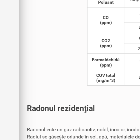
Poluant
CO
(ppm)
CO2
(ppm)
2
Formaldehidă
(ppm)
COV total
(mg/m^3)
Radonul rezidenţial
Radonul este un gaz radioactiv, nobil, incolor, inodor
Radiul se găsește oriunde în sol, apă, materialele de 