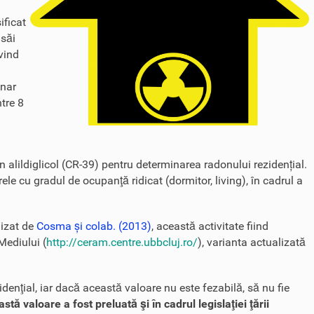
ificat
 săi
ivind
onar
ntre 8
in alildiglicol (CR-39) pentru determinarea radonului rezidențial.
ele cu gradul de ocupanţă ridicat (dormitor, living), în cadrul a
lizat de
Cosma și colab. (2013)
, această activitate fiind
Mediului (
http://ceram.centre.ubbcluj.ro/
), varianta actualizată
nţial, iar dacă această valoare nu este fezabilă, să nu fie
 valoare a fost preluată şi în cadrul legislaţiei ţării