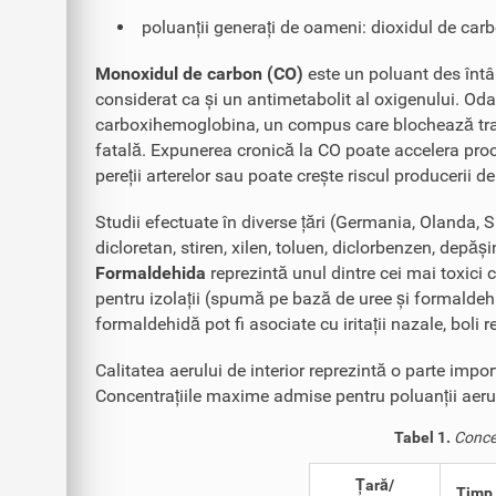
poluanții generați de oameni: dioxidul de car
Monoxidul de carbon (CO)
este un poluant des întâl
considerat ca și un antimetabolit al oxigenului. Od
carboxihemoglobina, un compus care blochează trans
fatală. Expunerea cronică la CO poate accelera pro
pereții arterelor sau poate crește riscul producerii 
Studii efectuate în diverse țări (Germania, Olanda, 
dicloretan, stiren, xilen, toluen, diclorbenzen, depăși
Formaldehida
reprezintă unul dintre cei mai toxici 
pentru izolații (spumă pe bază de uree și formaldehidă
formaldehidă pot fi asociate cu iritații nazale, boli
Calitatea aerului de interior reprezintă o parte impo
Concentrațiile maxime admise pentru poluanții aerulu
Tabel 1.
Concen
Țară/
Timp