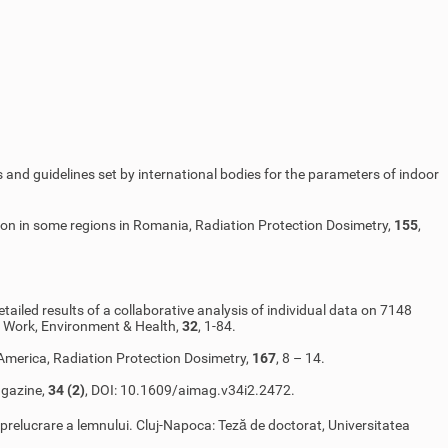
s and guidelines set by international bodies for the parameters of indoor
 radon in some regions in Romania, Radiation Protection Dosimetry,
155
,
etailed results of a collaborative analysis of individual data on 7148
f Work, Environment & Health,
32
, 1-84.
America, Radiation Protection Dosimetry,
167
, 8 – 14.
agazine,
34 (2)
, DOI: 10.1609/aimag.v34i2.2472.
de prelucrare a lemnului. Cluj-Napoca: Teză de doctorat, Universitatea