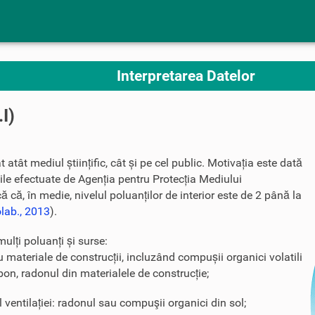
Interpretarea Datelor
.I)
t atât mediul științific, cât și pe cel public. Motivația este dată
icile efectuate de Agenția pentru Protecția Mediului
că, în medie, nivelul poluanților de interior este de 2 până la
olab., 2013
).
mulți poluanți și surse:
u materiale de construcții, incluzând compușii organici volatili
n, radonul din materialele de construcție;
l ventilației: radonul sau compuşii organici din sol;