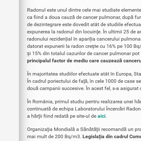
Radonul este unul dintre cele mai studiate elemente 
ca fiind a doua cauză de cancer pulmonar, după fu
de dezintegrare este dovedit atât de studiile efectuat
expunerea la radonul din locuinţe. În ultimii 25 de 
radonului rezidențial în apariția cancerului pulmona
datorat expunerii la radon crește cu 16% pe 100 Bq
și 15% din totalul cazurilor de cancer pulmonar pot f
principalul factor de mediu care cauzează cance
În majoritatea studiilor efectuate atât în Europa, St
În cadrul poriectului de faţă, în cele 1000 de case s
două campanii succesive. În acest fel, s-a asigurat o 
În România, primul studiu pentru realizarea unei hărț
continuată de echipa Laboratorului Încercări Radon „
a hărţii fiind redată pe site-ul de
aici
.
Organizaţia Mondială a Sănătăţii recomandă un prag 
mai mult de 200 Bq/m3.
Legislaţia din cadrul Comu