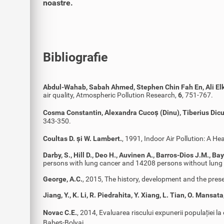
noastre.
Bibliografie
Abdul-Wahab, Sabah Ahmed, Stephen Chin Fah En, Ali El
air quality, Atmospheric Pollution Research,
6
, 751-767.
Cosma Constantin, Alexandra Cucoș (Dinu), Tiberius Dic
343-350.
Coultas D. și W. Lambert.
, 1991, Indoor Air Pollution: A H
Darby, S., Hill D., Deo H., Auvinen A., Barros-Dios J.M., Bay
persons with lung cancer and 14208 persons without lung 
George, A.C.
, 2015, The history, development and the pre
Jiang, Y., K. Li, R. Piedrahita, Y. Xiang, L. Tian, O. Mansata
Novac C.E.
, 2014, Evaluarea riscului expunerii populației l
Babeș-Bolyai.