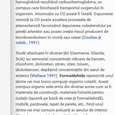
hemoglobină rezultând carboxihemoglobina, un
compus care blochează transportul oxigenului în
organism. Intoxicația cu CO poate fi fatală. Expunerea
cronică la CO poate accelera procesele de
ateroscleroză favorizând depunerea colesterolului pe
pereții arterelor sau poate crește riscul producerii de
tromboembolism în inimă sau creier (
Coultas și
colab., 1991
).
Studii efectuate în diverse țări (Germania, Olanda,
SUA) au semnalat concentrații ridicate de benzen,
cloroform, dicloretan, stiren, xilen, toluen,
diclorbenzen, depășind concentrațiile din aerul de
exterior (
Wallace 1991
).
Formaldehida
reprezintă unul
dintre cei mai toxici compuși organici volatili. Acest
compus organic este emis din diverse surse cum ar fi
materiale de construcții, materiale folosite pentru
izolații (spumă pe bază de uree și formaldehidă),
mobilă, pardosele, tapet de perete, etc., fiind unul
dintre cei mai comuni poluanți ai aerului de interior.