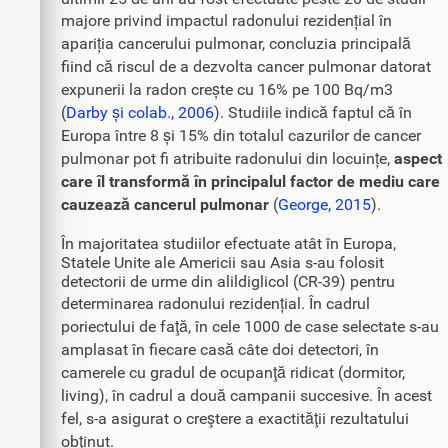
majore privind impactul radonului rezidențial în
apariția cancerului pulmonar, concluzia principală
fiind că riscul de a dezvolta cancer pulmonar datorat
expunerii la radon crește cu 16% pe 100 Bq/m3
(
Darby și colab., 2006
). Studiile indică faptul că în
Europa între 8 și 15% din totalul cazurilor de cancer
pulmonar pot fi atribuite radonului din locuințe,
aspect
care îl transformă în principalul factor de mediu care
cauzează cancerul pulmonar
(
George, 2015
).
În majoritatea studiilor efectuate atât în Europa,
Statele Unite ale Americii sau Asia s-au folosit
detectorii de urme din alildiglicol (CR-39) pentru
determinarea radonului rezidențial. În cadrul
poriectului de faţă, în cele 1000 de case selectate s-au
amplasat în fiecare casă câte doi detectori, în
camerele cu gradul de ocupanţă ridicat (dormitor,
living), în cadrul a două campanii succesive. În acest
fel, s-a asigurat o creştere a exactităţii rezultatului
obţinut.