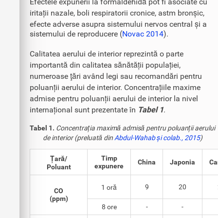
Efectele expunerii la formaldehidă pot fi asociate cu
iritații nazale, boli respiratorii cronice, astm bronșic,
efecte adverse asupra sistemului nervos central și a
sistemului de reproducere (
Novac 2014
).
Calitatea aerului de interior reprezintă o parte
importantă din calitatea sănătății populației,
numeroase ţări având legi sau recomandări pentru
poluanții aerului de interior. Concentrațiile maxime
admise pentru poluanții aerului de interior la nivel
internațional sunt prezentate în
Tabel 1
.
Tabel 1.
Concentrația maximă admisă pentru poluanții aerului
de interior (preluată din
Abdul-Wahab și colab., 2015
)
Timp
Țară/
China
Japonia
Ca
expunere
Poluant
9
20
1 oră
CO
(ppm)
8 ore
-
-