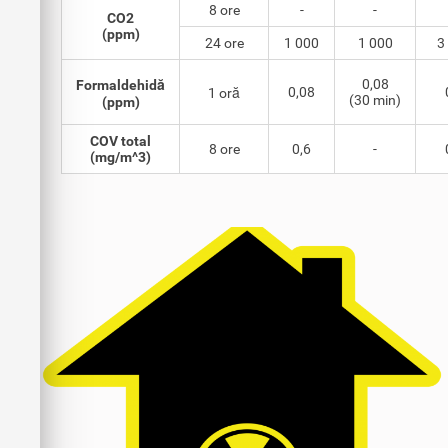
8 ore
-
-
CO2
(ppm)
24 ore
1 000
1 000
3
0,08
Formaldehidă
0,08
1 oră
(30 min)
(ppm)
COV total
8 ore
0,6
-
(mg/m^3)