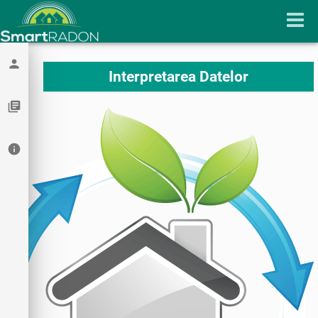
person
Interpretarea Datelor
library_books
info