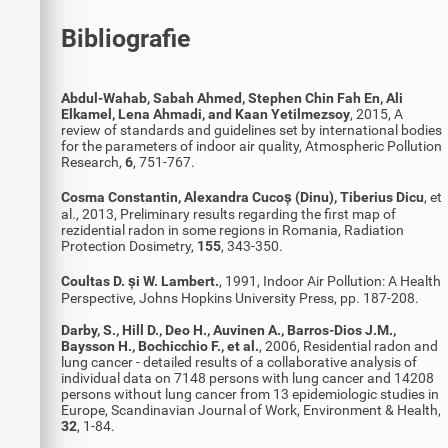
Bibliografie
Abdul-Wahab, Sabah Ahmed, Stephen Chin Fah En, Ali
Elkamel, Lena Ahmadi, and Kaan Yetilmezsoy
, 2015, A
review of standards and guidelines set by international bodies
for the parameters of indoor air quality, Atmospheric Pollution
Research,
6
, 751-767.
Cosma Constantin, Alexandra Cucoș (Dinu), Tiberius Dicu
, et
al., 2013, Preliminary results regarding the first map of
rezidential radon in some regions in Romania, Radiation
Protection Dosimetry,
155
, 343-350.
Coultas D. și W. Lambert.
, 1991, Indoor Air Pollution: A Health
Perspective, Johns Hopkins University Press, pp. 187-208.
Darby, S., Hill D., Deo H., Auvinen A., Barros-Dios J.M.,
Baysson H., Bochicchio F., et al.
, 2006, Residential radon and
lung cancer - detailed results of a collaborative analysis of
individual data on 7148 persons with lung cancer and 14208
persons without lung cancer from 13 epidemiologic studies in
Europe, Scandinavian Journal of Work, Environment & Health,
32
, 1-84.