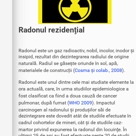
Radonul rezidenţial
Radonul este un gaz radioactiv, nobil, incolor, inodor și
insipid, rezultat din dezintegrarea radiului de origine
naturală. Radiul se găsește oriunde în sol, apă,
materialele de construcții (
Cosma și colab., 2008
).
Radonul este unul dintre cele mai studiate elemente la
ora actuală, care, în urma studiilor epidemiologice a
fost clasificat ca fiind a doua cauză de cancer
pulmonar, după fumat (
WHO 2009
). Impactul
carcinogen al radonului și produșilor săi de
dezintegrare este dovedit atât de studiile efectuate în
cadrul cohortelor de mineri, cât și de studiile caz-
martor privind expunerea la radonul din locuinţe. În
ultimii 25 de ani au fost efectuate peste 20 de studii