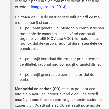
este de 2 până la 5 ori mai mare decât în aerul de
exterior (
Jiang și colab., 2013
).
Calitatea aerului de interior este influențată de mai
mulți poluanți și surse:
poluanții generați în interior din combustie sau
materiale de construcții, incluzând compușii
organici volatili (COV sau VOC), formaldehida,
monoxidul de carbon, radonul din materialele de
construcție;
poluanții introduși din exterior prin intermediul
ventilației: radonul sau compuşii organici din sol;
poluanții generați de oameni: dioxidul de
carbon.
Monoxidul de carbon (CO)
este un poluant des
întâlnit în aerul de interior având o acțiune toxică
acută și poate fi considerat ca și un antimetabolit al
oxigenului. Odată inhalat, CO se leagă puternic de