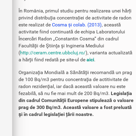
În România, primul studiu pentru realizarea unei hărți
privind distribuţia concentrației de activitate de radon
este realizat de
Cosma și colab. (2013)
, această
activitate fiind continuată de echipa Laboratorului
Încercări Radon „Constantin Cosma” din cadrul
Facultăţii de Ştiinţa şi Ingineria Mediului
(
http://ceram.centre.ubbcluj.ro/
), varianta actualizată
a hărţii fiind redată pe site-ul de
aici
.
Organizaţia Mondială a Sănătăţii recomandă un prag
de 100 Bq/m3 pentru concentraţia de actitivitate de
radon rezidenţial, iar dacă această valoare nu este
fezabilă, să nu fie mai mult de 200 Bq/m3.
Legislaţia
din cadrul Comunităţii Europene stipulează o valoare
prag de 300 Bq/m3. Această valoare a fost preluată
şi în cadrul legislaţiei ţării noastre.