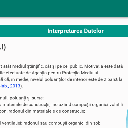
Interpretarea Datelor
.I)
t atât mediul științific, cât și pe cel public. Motivația este dată
icile efectuate de Agenția pentru Protecția Mediului
că, în medie, nivelul poluanților de interior este de 2 până la
olab., 2013
).
mulți poluanți și surse:
u materiale de construcții, incluzând compușii organici volatili
n, radonul din materialele de construcție;
l ventilației: radonul sau compuşii organici din sol;