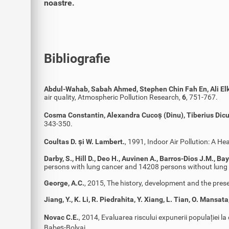
noastre.
Bibliografie
Abdul-Wahab, Sabah Ahmed, Stephen Chin Fah En, Ali El
air quality, Atmospheric Pollution Research,
6
, 751-767.
Cosma Constantin, Alexandra Cucoș (Dinu), Tiberius Dic
343-350.
Coultas D. și W. Lambert.
, 1991, Indoor Air Pollution: A H
Darby, S., Hill D., Deo H., Auvinen A., Barros-Dios J.M., Bay
persons with lung cancer and 14208 persons without lung 
George, A.C.
, 2015, The history, development and the pre
Jiang, Y., K. Li, R. Piedrahita, Y. Xiang, L. Tian, O. Mansata
Novac C.E.
, 2014, Evaluarea riscului expunerii populației l
Babeș-Bolyai.