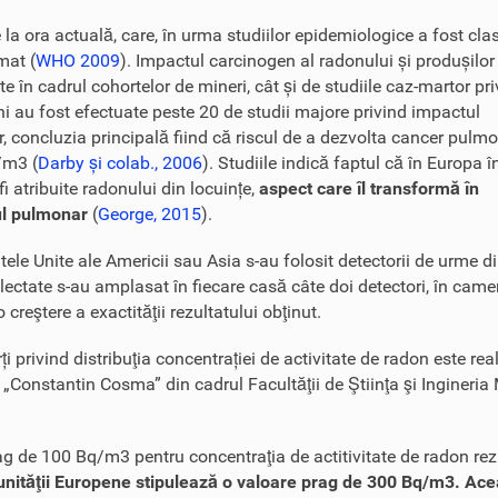
la ora actuală, care, în urma studiilor epidemiologice a fost clas
mat (
WHO 2009
). Impactul carcinogen al radonului și produșilor
e în cadrul cohortelor de mineri, cât și de studiile caz-martor pr
ani au fost efectuate peste 20 de studii majore privind impactul
r, concluzia principală fiind că riscul de a dezvolta cancer pulm
/m3 (
Darby și colab., 2006
). Studiile indică faptul că în Europa î
i atribuite radonului din locuințe,
aspect care îl transformă în
rul pulmonar
(
George, 2015
).
atele Unite ale Americii sau Asia s-au folosit detectorii de urme d
electate s-au amplasat în fiecare casă câte doi detectori, în camer
creştere a exactităţii rezultatului obţinut.
i privind distribuţia concentrației de activitate de radon este rea
Constantin Cosma” din cadrul Facultăţii de Ştiinţa şi Ingineria 
de 100 Bq/m3 pentru concentraţia de actitivitate de radon rezide
nităţii Europene stipulează o valoare prag de 300 Bq/m3. Această