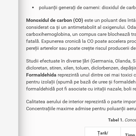
poluanții generați de oameni: dioxidul de car
Monoxidul de carbon (CO)
este un poluant des întâl
considerat ca și un antimetabolit al oxigenului. Od
carboxihemoglobina, un compus care blochează trans
fatală. Expunerea cronică la CO poate accelera pro
pereții arterelor sau poate crește riscul producerii 
Studii efectuate în diverse țări (Germania, Olanda, 
dicloretan, stiren, xilen, toluen, diclorbenzen, depăși
Formaldehida
reprezintă unul dintre cei mai toxici 
pentru izolații (spumă pe bază de uree și formaldehidă
formaldehidă pot fi asociate cu iritații nazale, boli
Calitatea aerului de interior reprezintă o parte impo
Concentrațiile maxime admise pentru poluanții aerulu
Tabel 1.
Concen
Țară/
Timp