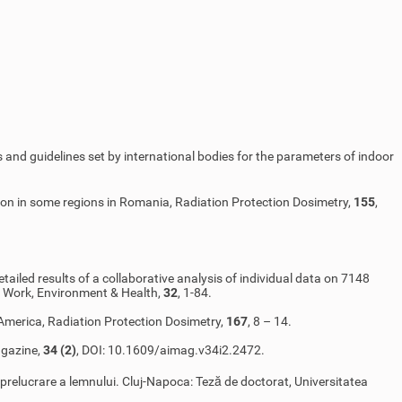
s and guidelines set by international bodies for the parameters of indoor
 radon in some regions in Romania, Radiation Protection Dosimetry,
155
,
etailed results of a collaborative analysis of individual data on 7148
f Work, Environment & Health,
32
, 1-84.
America, Radiation Protection Dosimetry,
167
, 8 – 14.
agazine,
34 (2)
, DOI: 10.1609/aimag.v34i2.2472.
de prelucrare a lemnului. Cluj-Napoca: Teză de doctorat, Universitatea