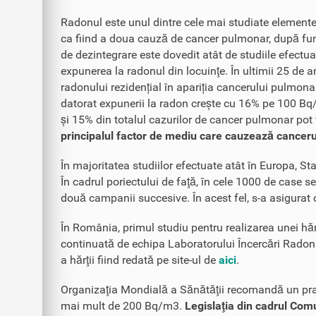
Radonul este unul dintre cele mai studiate elemente 
ca fiind a doua cauză de cancer pulmonar, după fu
de dezintegrare este dovedit atât de studiile efectuat
expunerea la radonul din locuinţe. În ultimii 25 de 
radonului rezidențial în apariția cancerului pulmona
datorat expunerii la radon crește cu 16% pe 100 Bq
și 15% din totalul cazurilor de cancer pulmonar pot f
principalul factor de mediu care cauzează cance
În majoritatea studiilor efectuate atât în Europa, St
În cadrul poriectului de faţă, în cele 1000 de case s
două campanii succesive. În acest fel, s-a asigurat o 
În România, primul studiu pentru realizarea unei hărț
continuată de echipa Laboratorului Încercări Radon „
a hărţii fiind redată pe site-ul de
aici
.
Organizaţia Mondială a Sănătăţii recomandă un prag 
mai mult de 200 Bq/m3.
Legislaţia din cadrul Comu