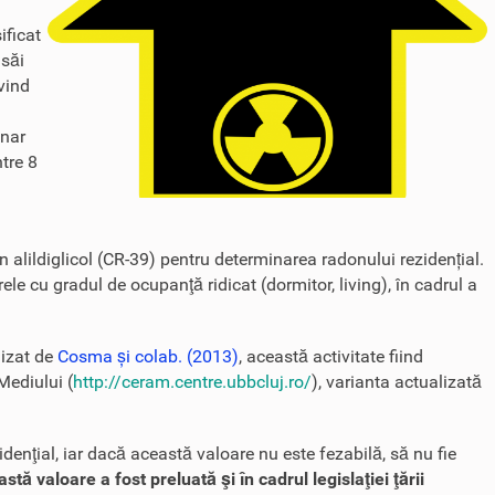
ificat
 săi
ivind
onar
ntre 8
in alildiglicol (CR-39) pentru determinarea radonului rezidențial.
ele cu gradul de ocupanţă ridicat (dormitor, living), în cadrul a
lizat de
Cosma și colab. (2013)
, această activitate fiind
Mediului (
http://ceram.centre.ubbcluj.ro/
), varianta actualizată
nţial, iar dacă această valoare nu este fezabilă, să nu fie
 valoare a fost preluată şi în cadrul legislaţiei ţării