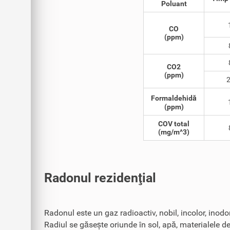
Poluant
CO
(ppm)
CO2
(ppm)
2
Formaldehidă
(ppm)
COV total
(mg/m^3)
Radonul rezidenţial
Radonul este un gaz radioactiv, nobil, incolor, inodor
Radiul se găsește oriunde în sol, apă, materialele de 