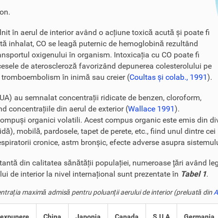
bon.
nit în aerul de interior având o acțiune toxică acută și poate fi
ată inhalat, CO se leagă puternic de hemoglobină rezultând
portul oxigenului în organism. Intoxicația cu CO poate fi
cesele de ateroscleroză favorizând depunerea colesterolului pe
de tromboembolism în inimă sau creier (
Coultas și colab., 1991
).
SUA) au semnalat concentrații ridicate de benzen, cloroform,
nd concentrațiile din aerul de exterior (
Wallace 1991
).
compuși organici volatili. Acest compus organic este emis din div
), mobilă, pardosele, tapet de perete, etc., fiind unul dintre cei 
 respiratorii cronice, astm bronșic, efecte adverse asupra sistemul
rtantă din calitatea sănătății populației, numeroase ţări având le
i de interior la nivel internațional sunt prezentate în
Tabel 1
.
trația maximă admisă pentru poluanții aerului de interior (preluată din
A
 expunere
China
Japonia
Canada
S.U.A
Germania