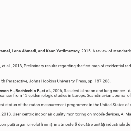
kamel, Lena Ahmadi, and Kaan Yetilmezsoy
, 2015, A review of standard
u
, et al., 2013, Preliminary results regarding the first map of rezidential
ealth Perspective, Johns Hopkins University Press, pp. 187-208.
sson H., Bochicchio F., et al.
, 2006, Residential radon and lung cancer - d
cancer from 13 epidemiologic studies in Europe, Scandinavian Journal o
sent status of the radon measurement programme in the United States of 
, 2013, User-centric indoor air quality monitoring on mobile devices, AI M
a compuși organici volatili emiși în atmosferă de către unități industriale 