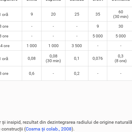
60
9
20
25
35
1 oră
(30 min)
8 ore
-
-
-
9
30
8 ore
-
-
-
5 000
5 000
4 ore
1 000
1 000
3 500
-
-
0,08
0,3
0,08
0,1
0,076
1 oră
(30 min)
(8 ore)
8 ore
0,6
-
0,2
-
-
 și insipid, rezultat din dezintegrarea radiului de origine naturală
construcții (
Cosma și colab., 2008
).