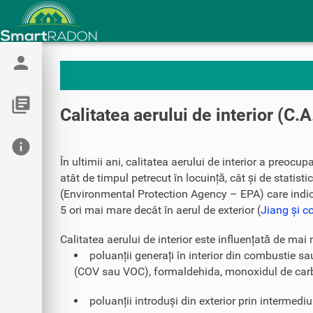
person
library_books
Calitatea aerului de interior (C.A
info
În ultimii ani, calitatea aerului de interior a preocupa
atât de timpul petrecut în locuință, cât și de statist
(Environmental Protection Agency – EPA) care indică 
5 ori mai mare decât în aerul de exterior (
Jiang și c
Calitatea aerului de interior este influențată de mai 
poluanții generați în interior din combustie sa
(COV sau VOC), formaldehida, monoxidul de carbo
poluanții introduși din exterior prin intermediu