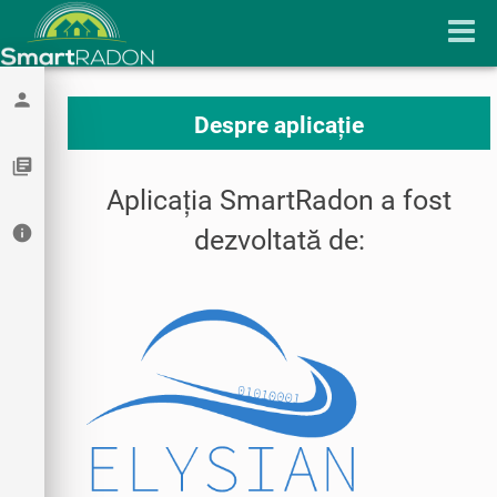
person
Despre aplicație
library_books
Aplicația SmartRadon a fost
info
dezvoltată de: