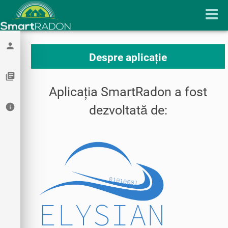
person
Despre aplicație
library_books
Aplicația SmartRadon a fost
info
dezvoltată de: