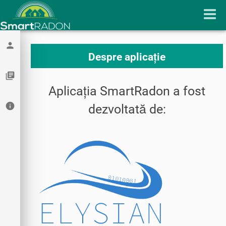
person
Despre aplicație
library_books
Aplicația SmartRadon a fost
info
dezvoltată de: