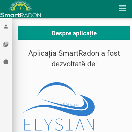
person
Despre aplicație
library_books
Aplicația SmartRadon a fost
info
dezvoltată de: