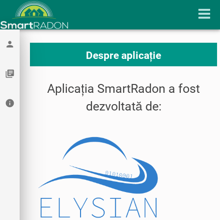
person
Despre aplicație
library_books
Aplicația SmartRadon a fost
info
dezvoltată de: