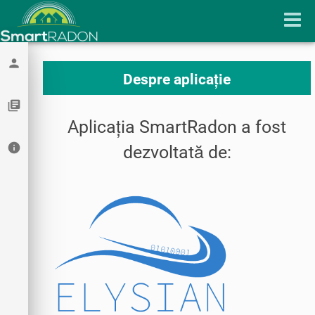
person
Despre aplicație
library_books
Aplicația SmartRadon a fost
info
dezvoltată de: