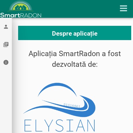
person
Despre aplicație
library_books
Aplicația SmartRadon a fost
info
dezvoltată de: