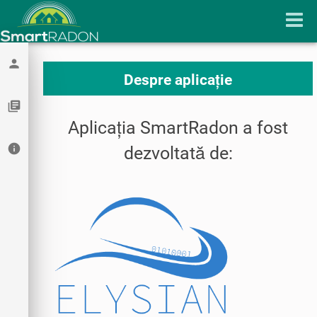
person
Despre aplicație
library_books
Aplicația SmartRadon a fost
info
dezvoltată de: