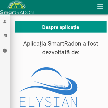
person
Despre aplicație
library_books
Aplicația SmartRadon a fost
info
dezvoltată de: